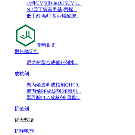
水性UV交联单体JSUV-1...
N-(异丁氧基甲基)丙烯...
低甲醛 羟甲基丙烯酰胺...
塑料助剂
耐热稳定剂
尼龙树脂合成催化剂水...
成核剂
聚丙烯透明成核剂QHC9...
聚丙烯PP成核剂 PP增刚...
聚乳酸PLA成核剂/ 聚酯...
扩链剂
暂无数据
抗静电剂