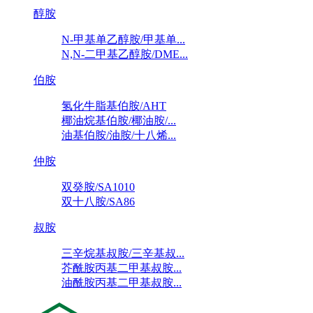
醇胺
N-甲基单乙醇胺/甲基单...
N,N-二甲基乙醇胺/DME...
伯胺
氢化牛脂基伯胺/AHT
椰油烷基伯胺/椰油胺/...
油基伯胺/油胺/十八烯...
仲胺
双癸胺/SA1010
双十八胺/SA86
叔胺
三辛烷基叔胺/三辛基叔...
芥酰胺丙基二甲基叔胺...
油酰胺丙基二甲基叔胺...