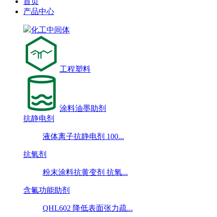
首页
产品中心
化工中间体
工程塑料
涂料油墨助剂
抗静电剂
液体离子抗静电剂 100...
抗氧剂
粉末涂料抗黄变剂 抗氧...
含氟功能助剂
QHL602 降低表面张力疏...