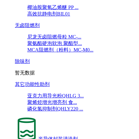
椰油胺聚氧乙烯醚 PP ...
高效抗静电剂BIL01
无卤阻燃剂
尼龙无卤阻燃母粒 MC-...
聚氨酯硬泡软泡 聚酯型...
MCA阻燃剂（粉料）MC-M0...
除味剂
暂无数据
其它功能性助剂
亚克力用导光粉QHLG 3...
聚烯烃增光增亮剂 食...
磷化氢抑制剂QHLY220 ...
半导体封装清洗剂