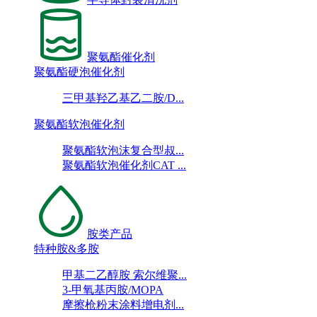
聚氨酯催化剂
聚氨酯硬泡催化剂
三甲基羟乙基乙二胺/D...
聚氨酯软泡催化剂
聚氨酯软泡沫复合型叔...
聚氨酯软泡催化剂CAT ...
胺类产品
特种胺&多胺
甲基二乙醇胺 索尔维聚...
3-甲氧基丙胺/MOPA
摩擦枪粉末涂料增电剂...