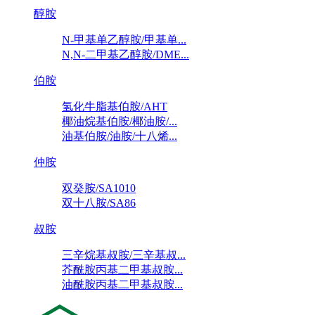
醇胺
N-甲基单乙醇胺/甲基单...
N,N-二甲基乙醇胺/DME...
伯胺
氢化牛脂基伯胺/AHT
椰油烷基伯胺/椰油胺/...
油基伯胺/油胺/十八烯...
仲胺
双癸胺/SA1010
双十八胺/SA86
叔胺
三辛烷基叔胺/三辛基叔...
芥酰胺丙基二甲基叔胺...
油酰胺丙基二甲基叔胺...