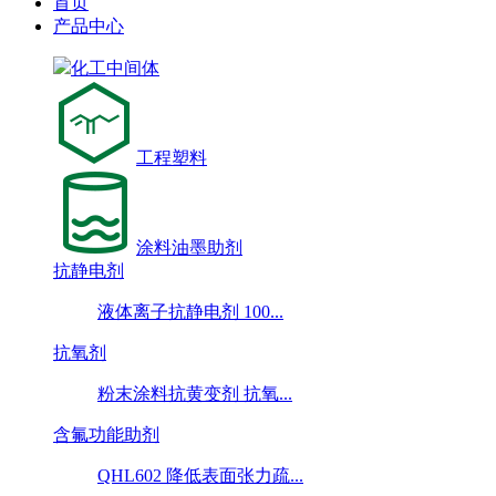
首页
产品中心
化工中间体
工程塑料
涂料油墨助剂
抗静电剂
液体离子抗静电剂 100...
抗氧剂
粉末涂料抗黄变剂 抗氧...
含氟功能助剂
QHL602 降低表面张力疏...