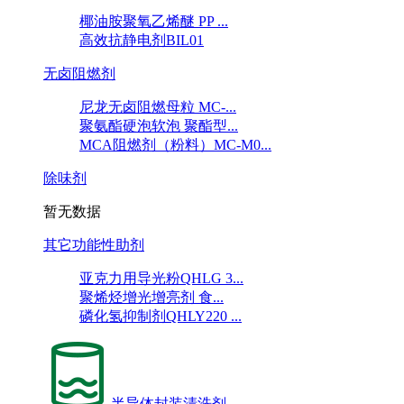
椰油胺聚氧乙烯醚 PP ...
高效抗静电剂BIL01
无卤阻燃剂
尼龙无卤阻燃母粒 MC-...
聚氨酯硬泡软泡 聚酯型...
MCA阻燃剂（粉料）MC-M0...
除味剂
暂无数据
其它功能性助剂
亚克力用导光粉QHLG 3...
聚烯烃增光增亮剂 食...
磷化氢抑制剂QHLY220 ...
半导体封装清洗剂