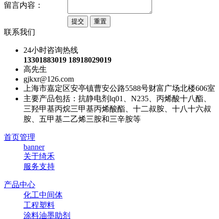
留言内容：
联系我们
24小时咨询热线
13301883019 18918029019
高先生
gjkxr@126.com
上海市嘉定区安亭镇曹安公路5588号财富广场北楼606室
主要产品包括：抗静电剂lq01、N235、丙烯酸十八酯、
三羟甲基丙烷三甲基丙烯酸酯、十二叔胺、十八十六叔
胺、五甲基二乙烯三胺和三辛胺等
首页管理
banner
关于绮禾
服务支持
产品中心
化工中间体
工程塑料
涂料油墨助剂