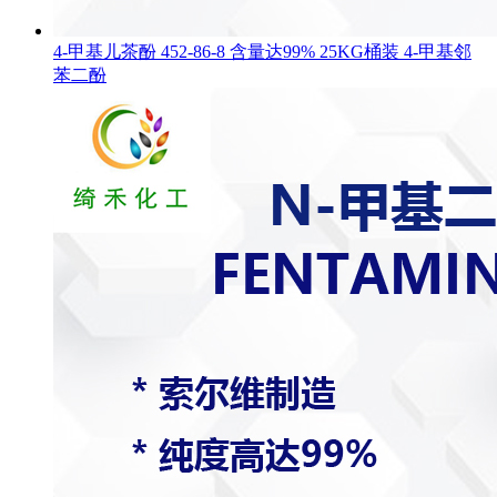
4-甲基儿茶酚 452-86-8 含量达99% 25KG桶装 4-甲基邻
苯二酚