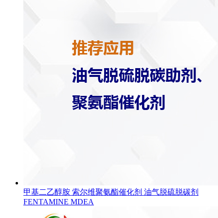
甲基二乙醇胺 索尔维聚氨酯催化剂 油气脱硫脱碳剂
FENTAMINE MDEA