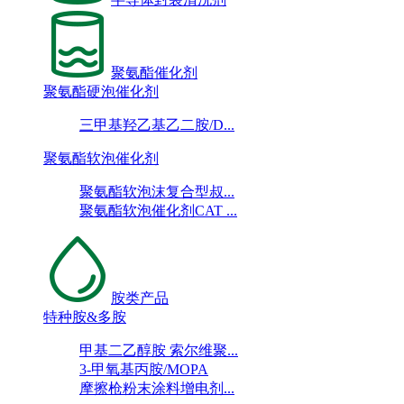
聚氨酯催化剂
聚氨酯硬泡催化剂
三甲基羟乙基乙二胺/D...
聚氨酯软泡催化剂
聚氨酯软泡沫复合型叔...
聚氨酯软泡催化剂CAT ...
胺类产品
特种胺&多胺
甲基二乙醇胺 索尔维聚...
3-甲氧基丙胺/MOPA
摩擦枪粉末涂料增电剂...