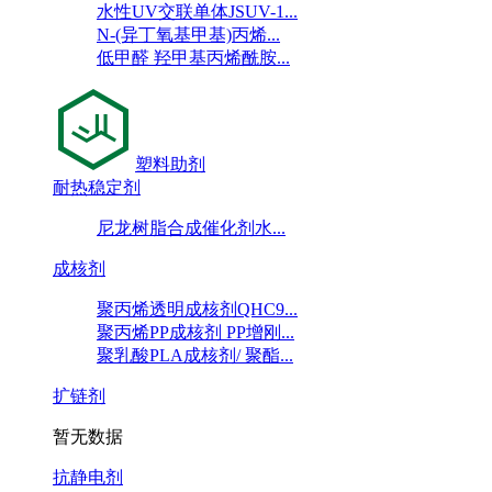
水性UV交联单体JSUV-1...
N-(异丁氧基甲基)丙烯...
低甲醛 羟甲基丙烯酰胺...
塑料助剂
耐热稳定剂
尼龙树脂合成催化剂水...
成核剂
聚丙烯透明成核剂QHC9...
聚丙烯PP成核剂 PP增刚...
聚乳酸PLA成核剂/ 聚酯...
扩链剂
暂无数据
抗静电剂