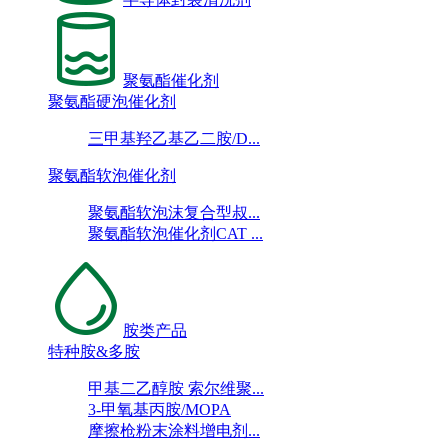
聚氨酯催化剂
聚氨酯硬泡催化剂
三甲基羟乙基乙二胺/D...
聚氨酯软泡催化剂
聚氨酯软泡沫复合型叔...
聚氨酯软泡催化剂CAT ...
胺类产品
特种胺&多胺
甲基二乙醇胺 索尔维聚...
3-甲氧基丙胺/MOPA
摩擦枪粉末涂料增电剂...