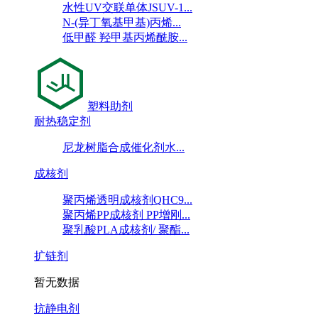
水性UV交联单体JSUV-1...
N-(异丁氧基甲基)丙烯...
低甲醛 羟甲基丙烯酰胺...
塑料助剂
耐热稳定剂
尼龙树脂合成催化剂水...
成核剂
聚丙烯透明成核剂QHC9...
聚丙烯PP成核剂 PP增刚...
聚乳酸PLA成核剂/ 聚酯...
扩链剂
暂无数据
抗静电剂