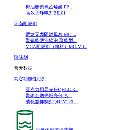
椰油胺聚氧乙烯醚 PP ...
高效抗静电剂BIL01
无卤阻燃剂
尼龙无卤阻燃母粒 MC-...
聚氨酯硬泡软泡 聚酯型...
MCA阻燃剂（粉料）MC-M0...
除味剂
暂无数据
其它功能性助剂
亚克力用导光粉QHLG 3...
聚烯烃增光增亮剂 食...
磷化氢抑制剂QHLY220 ...
半导体封装清洗剂