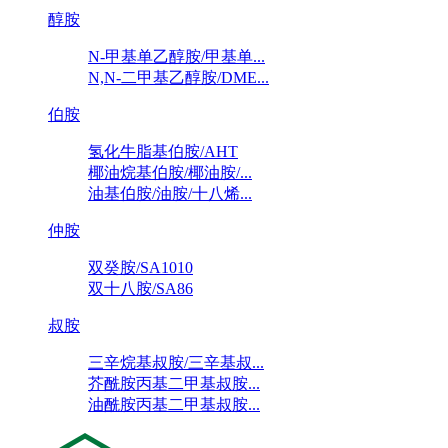
醇胺
N-甲基单乙醇胺/甲基单...
N,N-二甲基乙醇胺/DME...
伯胺
氢化牛脂基伯胺/AHT
椰油烷基伯胺/椰油胺/...
油基伯胺/油胺/十八烯...
仲胺
双癸胺/SA1010
双十八胺/SA86
叔胺
三辛烷基叔胺/三辛基叔...
芥酰胺丙基二甲基叔胺...
油酰胺丙基二甲基叔胺...