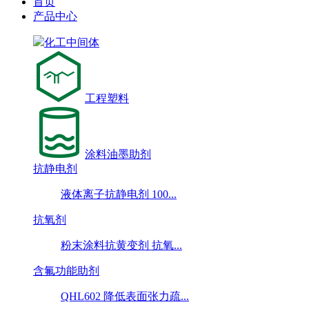
首页
产品中心
化工中间体
工程塑料
涂料油墨助剂
抗静电剂
液体离子抗静电剂 100...
抗氧剂
粉末涂料抗黄变剂 抗氧...
含氟功能助剂
QHL602 降低表面张力疏...