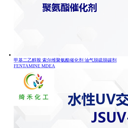
甲基二乙醇胺 索尔维聚氨酯催化剂 油气脱硫脱碳剂
FENTAMINE MDEA