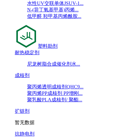
水性UV交联单体JSUV-1...
N-(异丁氧基甲基)丙烯...
低甲醛 羟甲基丙烯酰胺...
塑料助剂
耐热稳定剂
尼龙树脂合成催化剂水...
成核剂
聚丙烯透明成核剂QHC9...
聚丙烯PP成核剂 PP增刚...
聚乳酸PLA成核剂/ 聚酯...
扩链剂
暂无数据
抗静电剂