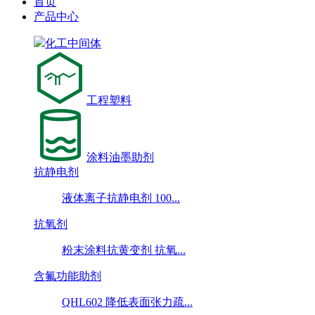
首页
产品中心
化工中间体
工程塑料
涂料油墨助剂
抗静电剂
液体离子抗静电剂 100...
抗氧剂
粉末涂料抗黄变剂 抗氧...
含氟功能助剂
QHL602 降低表面张力疏...