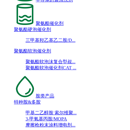
聚氨酯催化剂
聚氨酯硬泡催化剂
三甲基羟乙基乙二胺/D...
聚氨酯软泡催化剂
聚氨酯软泡沫复合型叔...
聚氨酯软泡催化剂CAT ...
胺类产品
特种胺&多胺
甲基二乙醇胺 索尔维聚...
3-甲氧基丙胺/MOPA
摩擦枪粉末涂料增电剂...