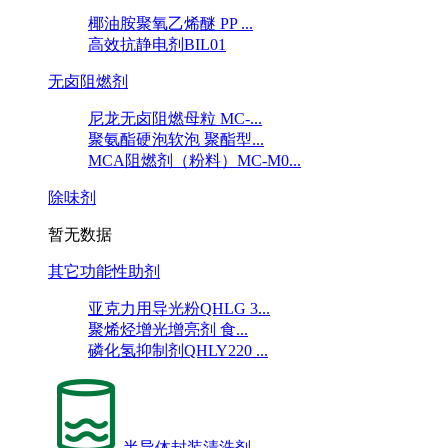
椰油胺聚氧乙烯醚 PP ...
高效抗静电剂BIL01
无卤阻燃剂
尼龙无卤阻燃母粒 MC-...
聚氨酯硬泡软泡 聚酯型...
MCA阻燃剂（粉料）MC-M0...
除味剂
暂无数据
其它功能性助剂
亚克力用导光粉QHLG 3...
聚烯烃增光增亮剂 食...
磷化氢抑制剂QHLY220 ...
半导体封装清洗剂