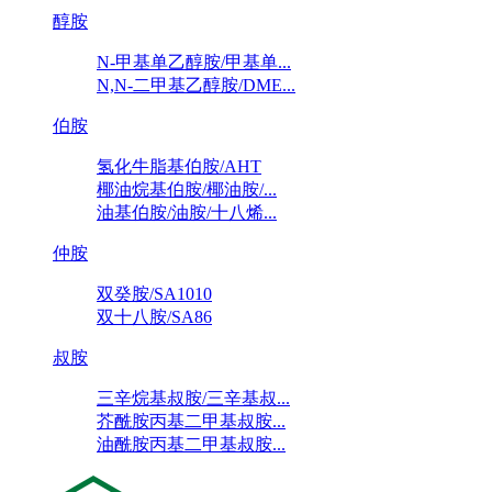
醇胺
N-甲基单乙醇胺/甲基单...
N,N-二甲基乙醇胺/DME...
伯胺
氢化牛脂基伯胺/AHT
椰油烷基伯胺/椰油胺/...
油基伯胺/油胺/十八烯...
仲胺
双癸胺/SA1010
双十八胺/SA86
叔胺
三辛烷基叔胺/三辛基叔...
芥酰胺丙基二甲基叔胺...
油酰胺丙基二甲基叔胺...