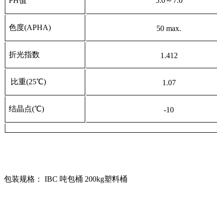
PH
值
5.0
～
7.0
色度
(APHA)
50 max.
折光指数
1.412
比重
(25
℃
)
1.07
结晶点
(
℃
)
-10
包装规格：
IBC
吨包桶
200kg
塑料桶