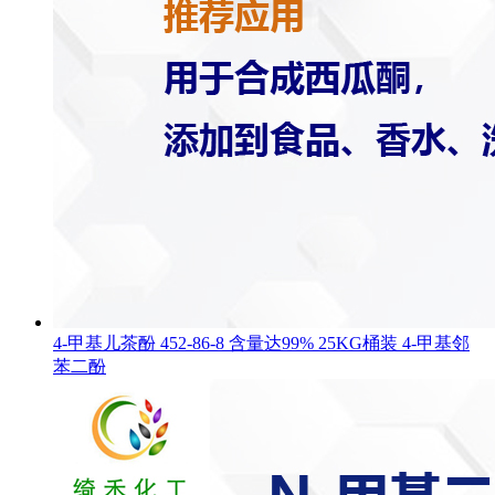
4-甲基儿茶酚 452-86-8 含量达99% 25KG桶装 4-甲基邻
苯二酚