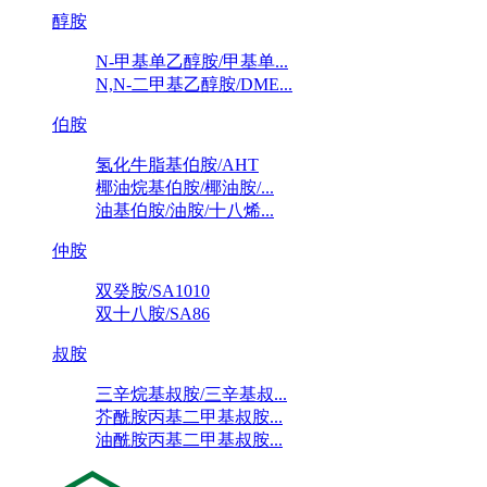
醇胺
N-甲基单乙醇胺/甲基单...
N,N-二甲基乙醇胺/DME...
伯胺
氢化牛脂基伯胺/AHT
椰油烷基伯胺/椰油胺/...
油基伯胺/油胺/十八烯...
仲胺
双癸胺/SA1010
双十八胺/SA86
叔胺
三辛烷基叔胺/三辛基叔...
芥酰胺丙基二甲基叔胺...
油酰胺丙基二甲基叔胺...