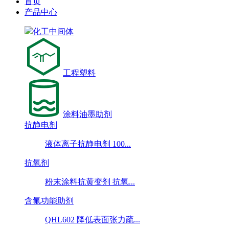
首页
产品中心
化工中间体
工程塑料
涂料油墨助剂
抗静电剂
液体离子抗静电剂 100...
抗氧剂
粉末涂料抗黄变剂 抗氧...
含氟功能助剂
QHL602 降低表面张力疏...