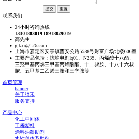
联系我们
24小时咨询热线
13301883019 18918029019
高先生
gjkxr@126.com
上海市嘉定区安亭镇曹安公路5588号财富广场北楼606室
主要产品包括：抗静电剂lq01、N235、丙烯酸十八酯、
三羟甲基丙烷三甲基丙烯酸酯、十二叔胺、十八十六叔
胺、五甲基二乙烯三胺和三辛胺等
首页管理
banner
关于绮禾
服务支持
产品中心
化工中间体
工程塑料
涂料油墨助剂
水性单体及助剂