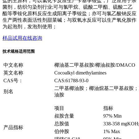
盐的主原料，可以氯化苄反应生产苄基季铵盐，广泛应用于杀
菌剂，纺织匀染剂行业;可与氯甲烷、硫酸二甲酯、硫酸二乙
酯等季铵化原料反应生成阳离子季铵盐；亦可与氯乙酸钠反应
生产两性表面活性剂甜菜碱；与双氧水反应可以生产氧化胺作
为起泡剂，发泡剂使用；
样品试用
在线咨询
技术规格
适用范围
中文名称
椰油基二甲基叔胺/椰油叔胺/DMACO
英文名称
Cocoalkyl dimethylamines
CAS号：
CAS:61788-93-0
二甲基椰油胺；椰油烷基二甲基叔胺；N
别名
油胺
项目
指标
叔胺含量
97% Min
总胺值
338-358 mgKOH
产品指标
伯仲胺
1% Max