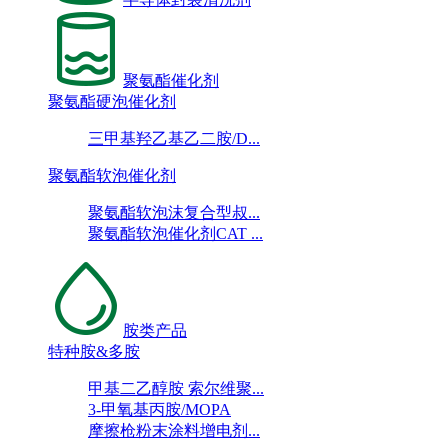
聚氨酯催化剂
聚氨酯硬泡催化剂
三甲基羟乙基乙二胺/D...
聚氨酯软泡催化剂
聚氨酯软泡沫复合型叔...
聚氨酯软泡催化剂CAT ...
胺类产品
特种胺&多胺
甲基二乙醇胺 索尔维聚...
3-甲氧基丙胺/MOPA
摩擦枪粉末涂料增电剂...