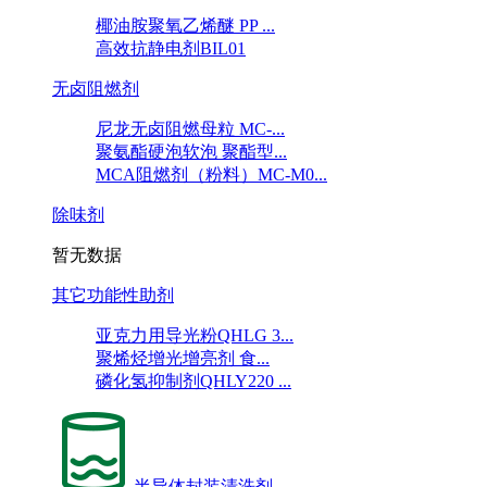
椰油胺聚氧乙烯醚 PP ...
高效抗静电剂BIL01
无卤阻燃剂
尼龙无卤阻燃母粒 MC-...
聚氨酯硬泡软泡 聚酯型...
MCA阻燃剂（粉料）MC-M0...
除味剂
暂无数据
其它功能性助剂
亚克力用导光粉QHLG 3...
聚烯烃增光增亮剂 食...
磷化氢抑制剂QHLY220 ...
半导体封装清洗剂