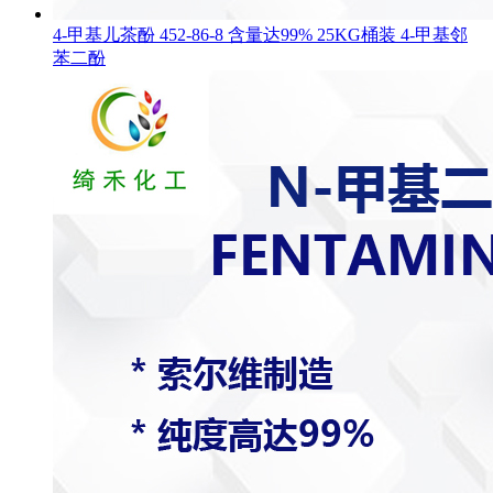
4-甲基儿茶酚 452-86-8 含量达99% 25KG桶装 4-甲基邻
苯二酚