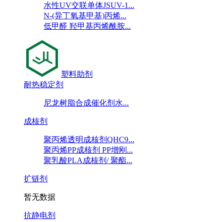
水性UV交联单体JSUV-1...
N-(异丁氧基甲基)丙烯...
低甲醛 羟甲基丙烯酰胺...
塑料助剂
耐热稳定剂
尼龙树脂合成催化剂水...
成核剂
聚丙烯透明成核剂QHC9...
聚丙烯PP成核剂 PP增刚...
聚乳酸PLA成核剂/ 聚酯...
扩链剂
暂无数据
抗静电剂