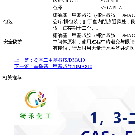
碳链C8-C18
95% Min
色泽
≤30 APHA
椰油基二甲基叔胺（椰油叔胺，DMACO
包装
公斤/桶包装；贮于室内阴凉通风处，
晒，贮存期十二个月。
椰油基二甲基叔胺（椰油叔胺，DMA
安全防护
中间体原料，使用过程中请避免与眼睛
有接触，请及时用大量清水冲洗并送医
上一篇：
癸基二甲基叔胺/DMA10
下一篇：
辛癸基二甲基叔胺/DMA810
相关推荐