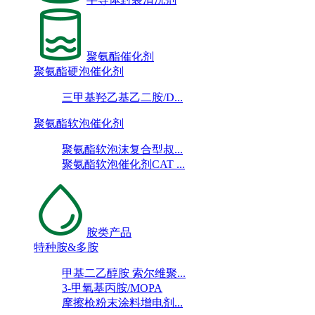
聚氨酯催化剂
聚氨酯硬泡催化剂
三甲基羟乙基乙二胺/D...
聚氨酯软泡催化剂
聚氨酯软泡沫复合型叔...
聚氨酯软泡催化剂CAT ...
胺类产品
特种胺&多胺
甲基二乙醇胺 索尔维聚...
3-甲氧基丙胺/MOPA
摩擦枪粉末涂料增电剂...