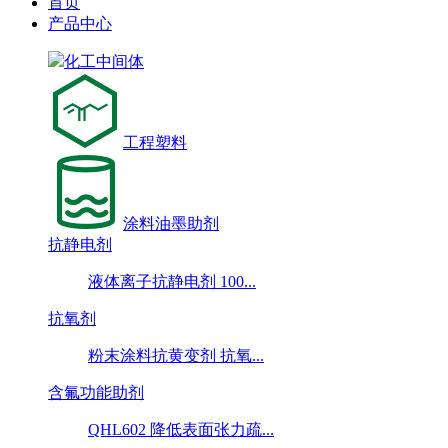
首页
产品中心
化工中间体
工程塑料
涂料油墨助剂
抗静电剂
液体离子抗静电剂 100...
抗氧剂
粉末涂料抗黄变剂 抗氧...
含氟功能助剂
QHL602 降低表面张力疏...