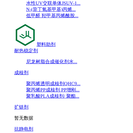
水性UV交联单体JSUV-1...
N-(异丁氧基甲基)丙烯...
低甲醛 羟甲基丙烯酰胺...
塑料助剂
耐热稳定剂
尼龙树脂合成催化剂水...
成核剂
聚丙烯透明成核剂QHC9...
聚丙烯PP成核剂 PP增刚...
聚乳酸PLA成核剂/ 聚酯...
扩链剂
暂无数据
抗静电剂