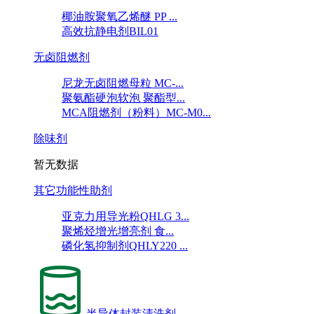
椰油胺聚氧乙烯醚 PP ...
高效抗静电剂BIL01
无卤阻燃剂
尼龙无卤阻燃母粒 MC-...
聚氨酯硬泡软泡 聚酯型...
MCA阻燃剂（粉料）MC-M0...
除味剂
暂无数据
其它功能性助剂
亚克力用导光粉QHLG 3...
聚烯烃增光增亮剂 食...
磷化氢抑制剂QHLY220 ...
半导体封装清洗剂