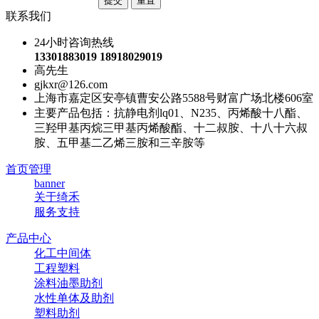
联系我们
24小时咨询热线
13301883019 18918029019
高先生
gjkxr@126.com
上海市嘉定区安亭镇曹安公路5588号财富广场北楼606室
主要产品包括：抗静电剂lq01、N235、丙烯酸十八酯、
三羟甲基丙烷三甲基丙烯酸酯、十二叔胺、十八十六叔
胺、五甲基二乙烯三胺和三辛胺等
首页管理
banner
关于绮禾
服务支持
产品中心
化工中间体
工程塑料
涂料油墨助剂
水性单体及助剂
塑料助剂