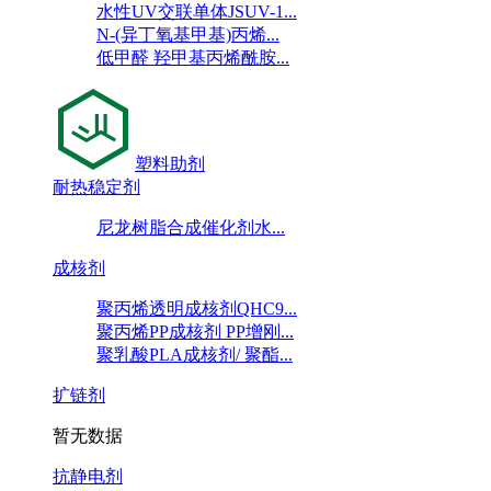
水性UV交联单体JSUV-1...
N-(异丁氧基甲基)丙烯...
低甲醛 羟甲基丙烯酰胺...
塑料助剂
耐热稳定剂
尼龙树脂合成催化剂水...
成核剂
聚丙烯透明成核剂QHC9...
聚丙烯PP成核剂 PP增刚...
聚乳酸PLA成核剂/ 聚酯...
扩链剂
暂无数据
抗静电剂