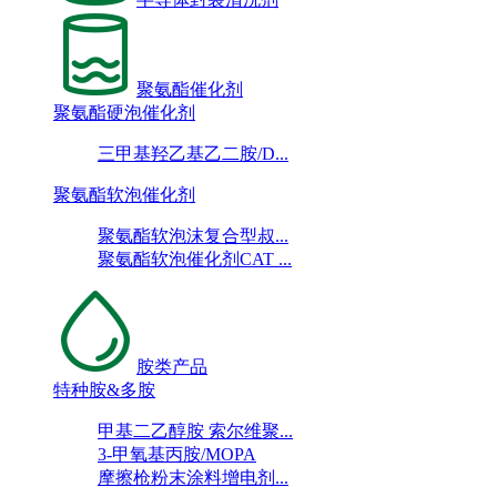
聚氨酯催化剂
聚氨酯硬泡催化剂
三甲基羟乙基乙二胺/D...
聚氨酯软泡催化剂
聚氨酯软泡沫复合型叔...
聚氨酯软泡催化剂CAT ...
胺类产品
特种胺&多胺
甲基二乙醇胺 索尔维聚...
3-甲氧基丙胺/MOPA
摩擦枪粉末涂料增电剂...