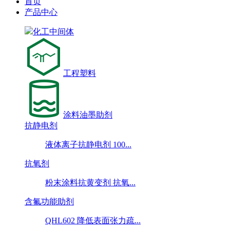
首页
产品中心
化工中间体
工程塑料
涂料油墨助剂
抗静电剂
液体离子抗静电剂 100...
抗氧剂
粉末涂料抗黄变剂 抗氧...
含氟功能助剂
QHL602 降低表面张力疏...