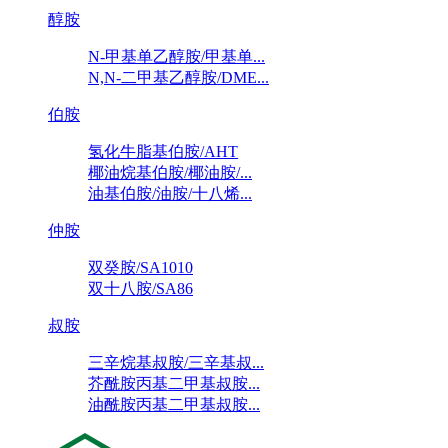
醇胺
N-甲基单乙醇胺/甲基单...
N,N-二甲基乙醇胺/DME...
伯胺
氢化牛脂基伯胺/AHT
椰油烷基伯胺/椰油胺/...
油基伯胺/油胺/十八烯...
仲胺
双癸胺/SA1010
双十八胺/SA86
叔胺
三辛烷基叔胺/三辛基叔...
芥酰胺丙基二甲基叔胺...
油酰胺丙基二甲基叔胺...