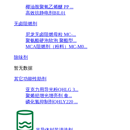
椰油胺聚氧乙烯醚 PP ...
高效抗静电剂BIL01
无卤阻燃剂
尼龙无卤阻燃母粒 MC-...
聚氨酯硬泡软泡 聚酯型...
MCA阻燃剂（粉料）MC-M0...
除味剂
暂无数据
其它功能性助剂
亚克力用导光粉QHLG 3...
聚烯烃增光增亮剂 食...
磷化氢抑制剂QHLY220 ...
半导体封装清洗剂