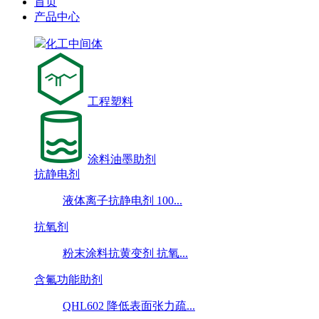
首页
产品中心
化工中间体
工程塑料
涂料油墨助剂
抗静电剂
液体离子抗静电剂 100...
抗氧剂
粉末涂料抗黄变剂 抗氧...
含氟功能助剂
QHL602 降低表面张力疏...