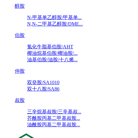
醇胺
N-甲基单乙醇胺/甲基单...
N,N-二甲基乙醇胺/DME...
伯胺
氢化牛脂基伯胺/AHT
椰油烷基伯胺/椰油胺/...
油基伯胺/油胺/十八烯...
仲胺
双癸胺/SA1010
双十八胺/SA86
叔胺
三辛烷基叔胺/三辛基叔...
芥酰胺丙基二甲基叔胺...
油酰胺丙基二甲基叔胺...