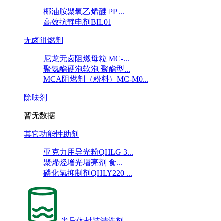
椰油胺聚氧乙烯醚 PP ...
高效抗静电剂BIL01
无卤阻燃剂
尼龙无卤阻燃母粒 MC-...
聚氨酯硬泡软泡 聚酯型...
MCA阻燃剂（粉料）MC-M0...
除味剂
暂无数据
其它功能性助剂
亚克力用导光粉QHLG 3...
聚烯烃增光增亮剂 食...
磷化氢抑制剂QHLY220 ...
半导体封装清洗剂