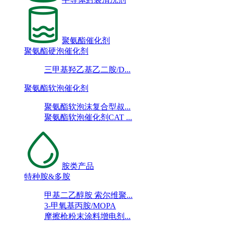
聚氨酯催化剂
聚氨酯硬泡催化剂
三甲基羟乙基乙二胺/D...
聚氨酯软泡催化剂
聚氨酯软泡沫复合型叔...
聚氨酯软泡催化剂CAT ...
胺类产品
特种胺&多胺
甲基二乙醇胺 索尔维聚...
3-甲氧基丙胺/MOPA
摩擦枪粉末涂料增电剂...