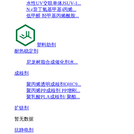
水性UV交联单体JSUV-1...
N-(异丁氧基甲基)丙烯...
低甲醛 羟甲基丙烯酰胺...
塑料助剂
耐热稳定剂
尼龙树脂合成催化剂水...
成核剂
聚丙烯透明成核剂QHC9...
聚丙烯PP成核剂 PP增刚...
聚乳酸PLA成核剂/ 聚酯...
扩链剂
暂无数据
抗静电剂