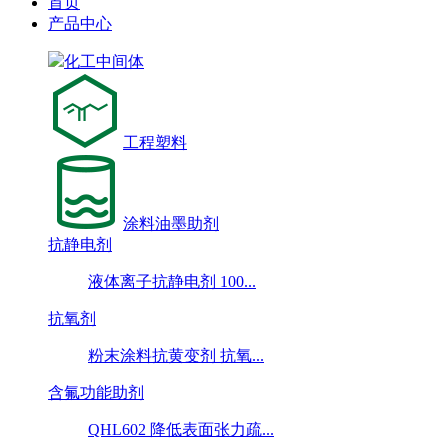
首页
产品中心
化工中间体
工程塑料
涂料油墨助剂
抗静电剂
液体离子抗静电剂 100...
抗氧剂
粉末涂料抗黄变剂 抗氧...
含氟功能助剂
QHL602 降低表面张力疏...