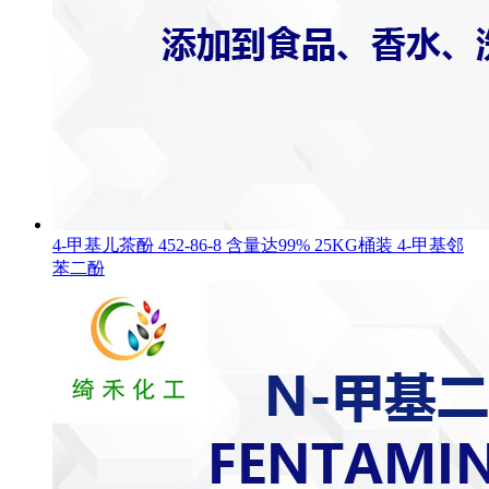
4-甲基儿茶酚 452-86-8 含量达99% 25KG桶装 4-甲基邻
苯二酚