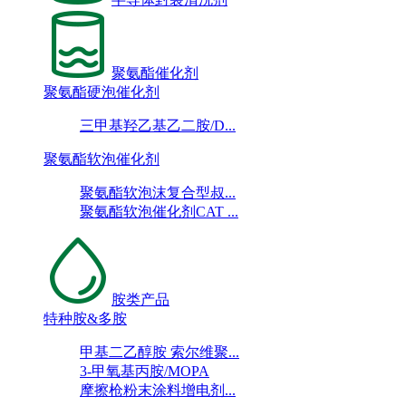
聚氨酯催化剂
聚氨酯硬泡催化剂
三甲基羟乙基乙二胺/D...
聚氨酯软泡催化剂
聚氨酯软泡沫复合型叔...
聚氨酯软泡催化剂CAT ...
胺类产品
特种胺&多胺
甲基二乙醇胺 索尔维聚...
3-甲氧基丙胺/MOPA
摩擦枪粉末涂料增电剂...