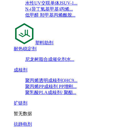
水性UV交联单体JSUV-1...
N-(异丁氧基甲基)丙烯...
低甲醛 羟甲基丙烯酰胺...
塑料助剂
耐热稳定剂
尼龙树脂合成催化剂水...
成核剂
聚丙烯透明成核剂QHC9...
聚丙烯PP成核剂 PP增刚...
聚乳酸PLA成核剂/ 聚酯...
扩链剂
暂无数据
抗静电剂