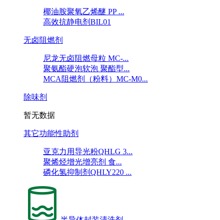
椰油胺聚氧乙烯醚 PP ...
高效抗静电剂BIL01
无卤阻燃剂
尼龙无卤阻燃母粒 MC-...
聚氨酯硬泡软泡 聚酯型...
MCA阻燃剂（粉料）MC-M0...
除味剂
暂无数据
其它功能性助剂
亚克力用导光粉QHLG 3...
聚烯烃增光增亮剂 食...
磷化氢抑制剂QHLY220 ...
半导体封装清洗剂