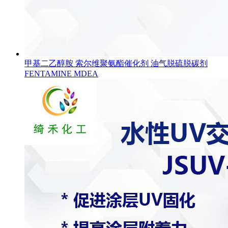
甲基二乙醇胺 索尔维聚氨酯催化剂 油气脱硫脱碳剂
FENTAMINE MDEA