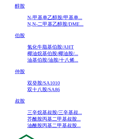
醇胺
N-甲基单乙醇胺/甲基单...
N,N-二甲基乙醇胺/DME...
伯胺
氢化牛脂基伯胺/AHT
椰油烷基伯胺/椰油胺/...
油基伯胺/油胺/十八烯...
仲胺
双癸胺/SA1010
双十八胺/SA86
叔胺
三辛烷基叔胺/三辛基叔...
芥酰胺丙基二甲基叔胺...
油酰胺丙基二甲基叔胺...