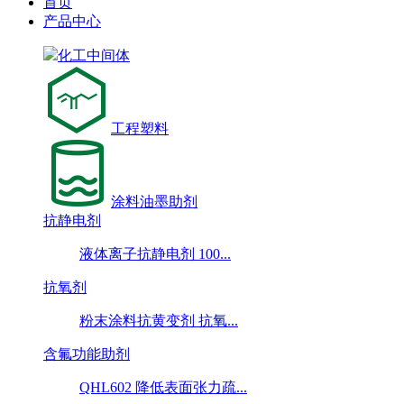
首页
产品中心
化工中间体
工程塑料
涂料油墨助剂
抗静电剂
液体离子抗静电剂 100...
抗氧剂
粉末涂料抗黄变剂 抗氧...
含氟功能助剂
QHL602 降低表面张力疏...