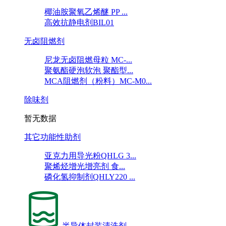
椰油胺聚氧乙烯醚 PP ...
高效抗静电剂BIL01
无卤阻燃剂
尼龙无卤阻燃母粒 MC-...
聚氨酯硬泡软泡 聚酯型...
MCA阻燃剂（粉料）MC-M0...
除味剂
暂无数据
其它功能性助剂
亚克力用导光粉QHLG 3...
聚烯烃增光增亮剂 食...
磷化氢抑制剂QHLY220 ...
半导体封装清洗剂