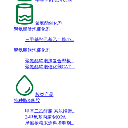
聚氨酯催化剂
聚氨酯硬泡催化剂
三甲基羟乙基乙二胺/D...
聚氨酯软泡催化剂
聚氨酯软泡沫复合型叔...
聚氨酯软泡催化剂CAT ...
胺类产品
特种胺&多胺
甲基二乙醇胺 索尔维聚...
3-甲氧基丙胺/MOPA
摩擦枪粉末涂料增电剂...