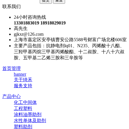
联系我们
24小时咨询热线
13301883019 18918029019
高先生
gjkxr@126.com
上海市嘉定区安亭镇曹安公路5588号财富广场北楼606室
主要产品包括：抗静电剂lq01、N235、丙烯酸十八酯、
三羟甲基丙烷三甲基丙烯酸酯、十二叔胺、十八十六叔
胺、五甲基二乙烯三胺和三辛胺等
首页管理
banner
关于绮禾
服务支持
产品中心
化工中间体
工程塑料
涂料油墨助剂
水性单体及助剂
塑料助剂