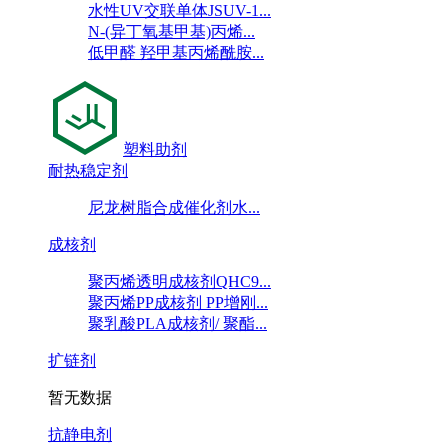
水性UV交联单体JSUV-1...
N-(异丁氧基甲基)丙烯...
低甲醛 羟甲基丙烯酰胺...
塑料助剂
耐热稳定剂
尼龙树脂合成催化剂水...
成核剂
聚丙烯透明成核剂QHC9...
聚丙烯PP成核剂 PP增刚...
聚乳酸PLA成核剂/ 聚酯...
扩链剂
暂无数据
抗静电剂