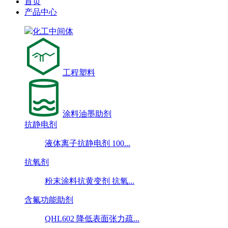
首页
产品中心
化工中间体
工程塑料
涂料油墨助剂
抗静电剂
液体离子抗静电剂 100...
抗氧剂
粉末涂料抗黄变剂 抗氧...
含氟功能助剂
QHL602 降低表面张力疏...