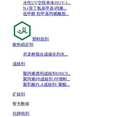
水性UV交联单体JSUV-1...
N-(异丁氧基甲基)丙烯...
低甲醛 羟甲基丙烯酰胺...
塑料助剂
耐热稳定剂
尼龙树脂合成催化剂水...
成核剂
聚丙烯透明成核剂QHC9...
聚丙烯PP成核剂 PP增刚...
聚乳酸PLA成核剂/ 聚酯...
扩链剂
暂无数据
抗静电剂