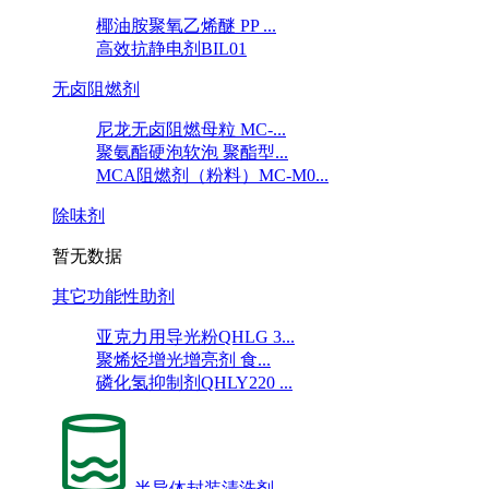
椰油胺聚氧乙烯醚 PP ...
高效抗静电剂BIL01
无卤阻燃剂
尼龙无卤阻燃母粒 MC-...
聚氨酯硬泡软泡 聚酯型...
MCA阻燃剂（粉料）MC-M0...
除味剂
暂无数据
其它功能性助剂
亚克力用导光粉QHLG 3...
聚烯烃增光增亮剂 食...
磷化氢抑制剂QHLY220 ...
半导体封装清洗剂