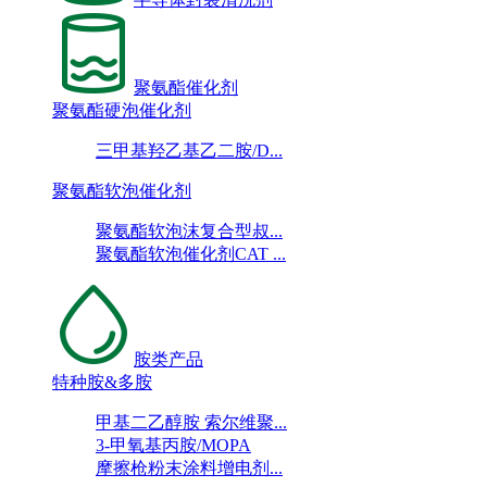
聚氨酯催化剂
聚氨酯硬泡催化剂
三甲基羟乙基乙二胺/D...
聚氨酯软泡催化剂
聚氨酯软泡沫复合型叔...
聚氨酯软泡催化剂CAT ...
胺类产品
特种胺&多胺
甲基二乙醇胺 索尔维聚...
3-甲氧基丙胺/MOPA
摩擦枪粉末涂料增电剂...