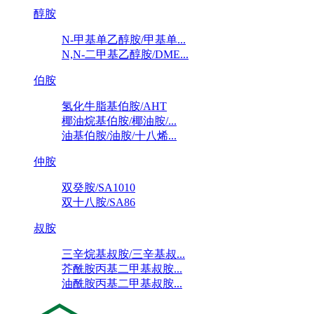
醇胺
N-甲基单乙醇胺/甲基单...
N,N-二甲基乙醇胺/DME...
伯胺
氢化牛脂基伯胺/AHT
椰油烷基伯胺/椰油胺/...
油基伯胺/油胺/十八烯...
仲胺
双癸胺/SA1010
双十八胺/SA86
叔胺
三辛烷基叔胺/三辛基叔...
芥酰胺丙基二甲基叔胺...
油酰胺丙基二甲基叔胺...