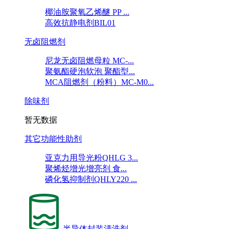
椰油胺聚氧乙烯醚 PP ...
高效抗静电剂BIL01
无卤阻燃剂
尼龙无卤阻燃母粒 MC-...
聚氨酯硬泡软泡 聚酯型...
MCA阻燃剂（粉料）MC-M0...
除味剂
暂无数据
其它功能性助剂
亚克力用导光粉QHLG 3...
聚烯烃增光增亮剂 食...
磷化氢抑制剂QHLY220 ...
半导体封装清洗剂