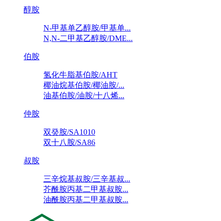
醇胺
N-甲基单乙醇胺/甲基单...
N,N-二甲基乙醇胺/DME...
伯胺
氢化牛脂基伯胺/AHT
椰油烷基伯胺/椰油胺/...
油基伯胺/油胺/十八烯...
仲胺
双癸胺/SA1010
双十八胺/SA86
叔胺
三辛烷基叔胺/三辛基叔...
芥酰胺丙基二甲基叔胺...
油酰胺丙基二甲基叔胺...