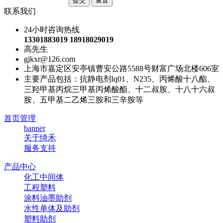
联系我们
24小时咨询热线
13301883019 18918029019
高先生
gjkxr@126.com
上海市嘉定区安亭镇曹安公路5588号财富广场北楼606室
主要产品包括：抗静电剂lq01、N235、丙烯酸十八酯、
三羟甲基丙烷三甲基丙烯酸酯、十二叔胺、十八十六叔
胺、五甲基二乙烯三胺和三辛胺等
首页管理
banner
关于绮禾
服务支持
产品中心
化工中间体
工程塑料
涂料油墨助剂
水性单体及助剂
塑料助剂