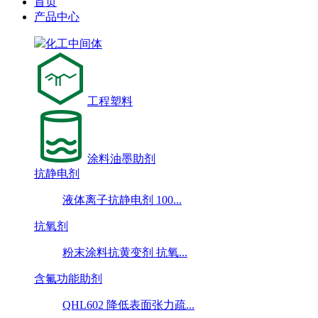
首页
产品中心
化工中间体
工程塑料
涂料油墨助剂
抗静电剂
液体离子抗静电剂 100...
抗氧剂
粉末涂料抗黄变剂 抗氧...
含氟功能助剂
QHL602 降低表面张力疏...