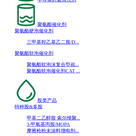
聚氨酯催化剂
聚氨酯硬泡催化剂
三甲基羟乙基乙二胺/D...
聚氨酯软泡催化剂
聚氨酯软泡沫复合型叔...
聚氨酯软泡催化剂CAT ...
胺类产品
特种胺&多胺
甲基二乙醇胺 索尔维聚...
3-甲氧基丙胺/MOPA
摩擦枪粉末涂料增电剂...