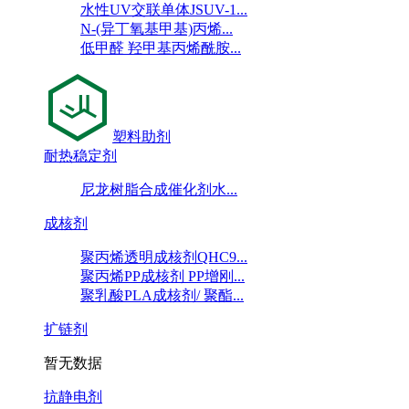
水性UV交联单体JSUV-1...
N-(异丁氧基甲基)丙烯...
低甲醛 羟甲基丙烯酰胺...
塑料助剂
耐热稳定剂
尼龙树脂合成催化剂水...
成核剂
聚丙烯透明成核剂QHC9...
聚丙烯PP成核剂 PP增刚...
聚乳酸PLA成核剂/ 聚酯...
扩链剂
暂无数据
抗静电剂