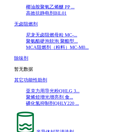
椰油胺聚氧乙烯醚 PP ...
高效抗静电剂BIL01
无卤阻燃剂
尼龙无卤阻燃母粒 MC-...
聚氨酯硬泡软泡 聚酯型...
MCA阻燃剂（粉料）MC-M0...
除味剂
暂无数据
其它功能性助剂
亚克力用导光粉QHLG 3...
聚烯烃增光增亮剂 食...
磷化氢抑制剂QHLY220 ...
半导体封装清洗剂