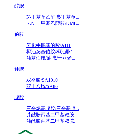
醇胺
N-甲基单乙醇胺/甲基单...
N,N-二甲基乙醇胺/DME...
伯胺
氢化牛脂基伯胺/AHT
椰油烷基伯胺/椰油胺/...
油基伯胺/油胺/十八烯...
仲胺
双癸胺/SA1010
双十八胺/SA86
叔胺
三辛烷基叔胺/三辛基叔...
芥酰胺丙基二甲基叔胺...
油酰胺丙基二甲基叔胺...