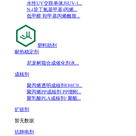
水性UV交联单体JSUV-1...
N-(异丁氧基甲基)丙烯...
低甲醛 羟甲基丙烯酰胺...
塑料助剂
耐热稳定剂
尼龙树脂合成催化剂水...
成核剂
聚丙烯透明成核剂QHC9...
聚丙烯PP成核剂 PP增刚...
聚乳酸PLA成核剂/ 聚酯...
扩链剂
暂无数据
抗静电剂