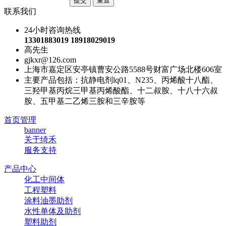
联系我们
24小时咨询热线
13301883019 18918029019
高先生
gjkxr@126.com
上海市嘉定区安亭镇曹安公路5588号财富广场北楼606室
主要产品包括：抗静电剂lq01、N235、丙烯酸十八酯、
三羟甲基丙烷三甲基丙烯酸酯、十二叔胺、十八十六叔
胺、五甲基二乙烯三胺和三辛胺等
首页管理
banner
关于绮禾
服务支持
产品中心
化工中间体
工程塑料
涂料油墨助剂
水性单体及助剂
塑料助剂