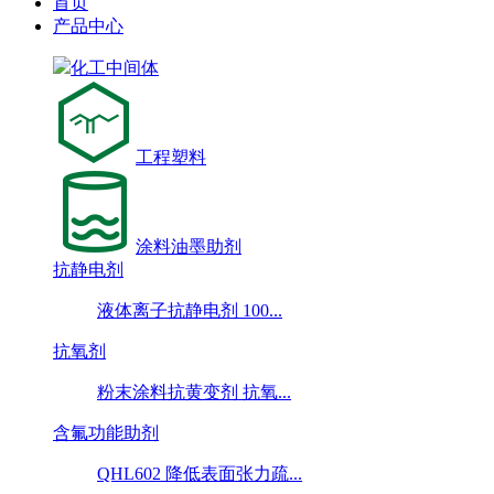
首页
产品中心
化工中间体
工程塑料
涂料油墨助剂
抗静电剂
液体离子抗静电剂 100...
抗氧剂
粉末涂料抗黄变剂 抗氧...
含氟功能助剂
QHL602 降低表面张力疏...