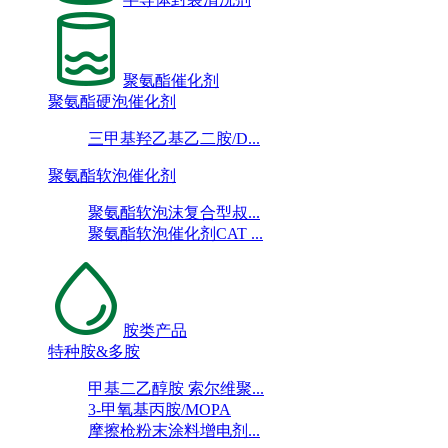
聚氨酯催化剂
聚氨酯硬泡催化剂
三甲基羟乙基乙二胺/D...
聚氨酯软泡催化剂
聚氨酯软泡沫复合型叔...
聚氨酯软泡催化剂CAT ...
胺类产品
特种胺&多胺
甲基二乙醇胺 索尔维聚...
3-甲氧基丙胺/MOPA
摩擦枪粉末涂料增电剂...