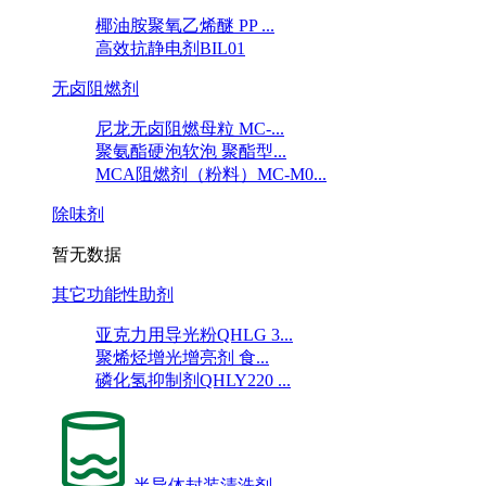
椰油胺聚氧乙烯醚 PP ...
高效抗静电剂BIL01
无卤阻燃剂
尼龙无卤阻燃母粒 MC-...
聚氨酯硬泡软泡 聚酯型...
MCA阻燃剂（粉料）MC-M0...
除味剂
暂无数据
其它功能性助剂
亚克力用导光粉QHLG 3...
聚烯烃增光增亮剂 食...
磷化氢抑制剂QHLY220 ...
半导体封装清洗剂