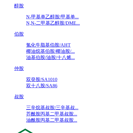
醇胺
N-甲基单乙醇胺/甲基单...
N,N-二甲基乙醇胺/DME...
伯胺
氢化牛脂基伯胺/AHT
椰油烷基伯胺/椰油胺/...
油基伯胺/油胺/十八烯...
仲胺
双癸胺/SA1010
双十八胺/SA86
叔胺
三辛烷基叔胺/三辛基叔...
芥酰胺丙基二甲基叔胺...
油酰胺丙基二甲基叔胺...