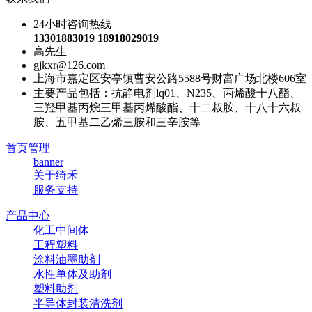
24小时咨询热线
13301883019 18918029019
高先生
gjkxr@126.com
上海市嘉定区安亭镇曹安公路5588号财富广场北楼606室
主要产品包括：抗静电剂lq01、N235、丙烯酸十八酯、
三羟甲基丙烷三甲基丙烯酸酯、十二叔胺、十八十六叔
胺、五甲基二乙烯三胺和三辛胺等
首页管理
banner
关于绮禾
服务支持
产品中心
化工中间体
工程塑料
涂料油墨助剂
水性单体及助剂
塑料助剂
半导体封装清洗剂