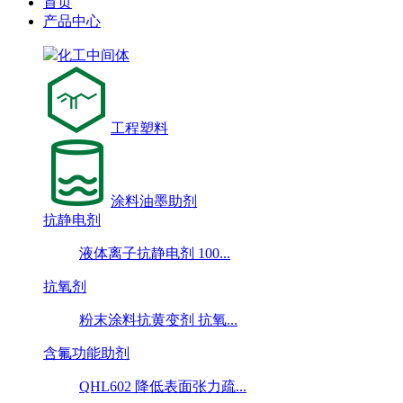
首页
产品中心
化工中间体
工程塑料
涂料油墨助剂
抗静电剂
液体离子抗静电剂 100...
抗氧剂
粉末涂料抗黄变剂 抗氧...
含氟功能助剂
QHL602 降低表面张力疏...