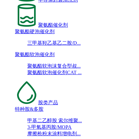
聚氨酯催化剂
聚氨酯硬泡催化剂
三甲基羟乙基乙二胺/D...
聚氨酯软泡催化剂
聚氨酯软泡沫复合型叔...
聚氨酯软泡催化剂CAT ...
胺类产品
特种胺&多胺
甲基二乙醇胺 索尔维聚...
3-甲氧基丙胺/MOPA
摩擦枪粉末涂料增电剂...