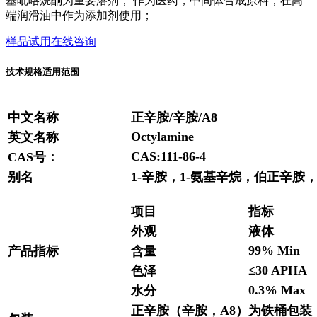
基吡咯烷酮为重要溶剂； 作为医药，中间体合成原料；在高
端润滑油中作为添加剂使用；
样品试用
在线咨询
技术规格
适用范围
中文名称
正辛胺/辛胺/A8
Octylamine
英文名称
CAS:111-86-4
CAS号：
别名
1-辛胺，1-氨基辛烷，伯正辛胺
项目
指标
外观
液体
99% Min
产品指标
含量
≤30 APHA
色泽
0.3% Max
水分
正辛胺（辛胺，A8）为铁桶包装，