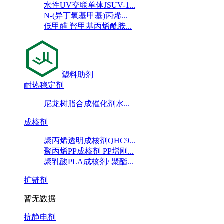
水性UV交联单体JSUV-1...
N-(异丁氧基甲基)丙烯...
低甲醛 羟甲基丙烯酰胺...
塑料助剂
耐热稳定剂
尼龙树脂合成催化剂水...
成核剂
聚丙烯透明成核剂QHC9...
聚丙烯PP成核剂 PP增刚...
聚乳酸PLA成核剂/ 聚酯...
扩链剂
暂无数据
抗静电剂