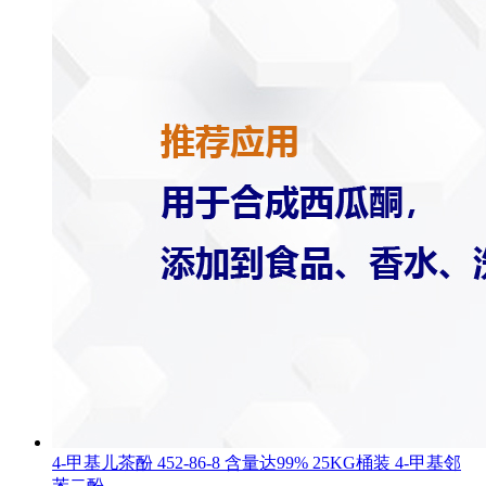
4-甲基儿茶酚 452-86-8 含量达99% 25KG桶装 4-甲基邻
苯二酚