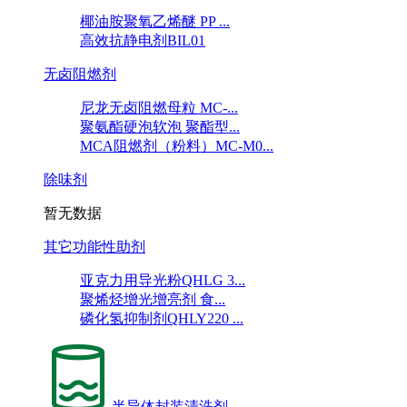
椰油胺聚氧乙烯醚 PP ...
高效抗静电剂BIL01
无卤阻燃剂
尼龙无卤阻燃母粒 MC-...
聚氨酯硬泡软泡 聚酯型...
MCA阻燃剂（粉料）MC-M0...
除味剂
暂无数据
其它功能性助剂
亚克力用导光粉QHLG 3...
聚烯烃增光增亮剂 食...
磷化氢抑制剂QHLY220 ...
半导体封装清洗剂