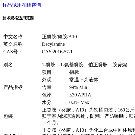
样品试用
在线咨询
技术规格
适用范围
中文名称
正癸胺/癸胺/A10
英文名称
Decylamine
CAS号：
CAS:2016-57-1
别名
1-癸胺，1-氨基癸烷，伯正癸胺，胺癸烷
项目
指标
外观
常温下为液体
产品指标
含量
99% Min
色泽
≤30 APHA
水分
0.3% Max
正癸胺（癸胺，A10）为铁桶包装，160公斤
包装
贮于室内阴凉通风处，防潮、严防曝晒，贮
二个月。
正癸胺（癸胺，A10）为化工合成中间体原