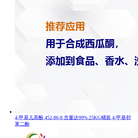
4-甲基儿茶酚 452-86-8 含量达99% 25KG桶装 4-甲基邻
苯二酚