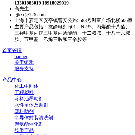
13301883019 18918029019
高先生
gjkxr@126.com
上海市嘉定区安亭镇曹安公路5588号财富广场北楼606室
主要产品包括：抗静电剂lq01、N235、丙烯酸十八酯、
三羟甲基丙烷三甲基丙烯酸酯、十二叔胺、十八十六叔
胺、五甲基二乙烯三胺和三辛胺等
首页管理
banner
关于绮禾
服务支持
产品中心
化工中间体
工程塑料
涂料油墨助剂
水性单体及助剂
塑料助剂
半导体封装清洗剂
聚氨酯催化剂
胺类产品