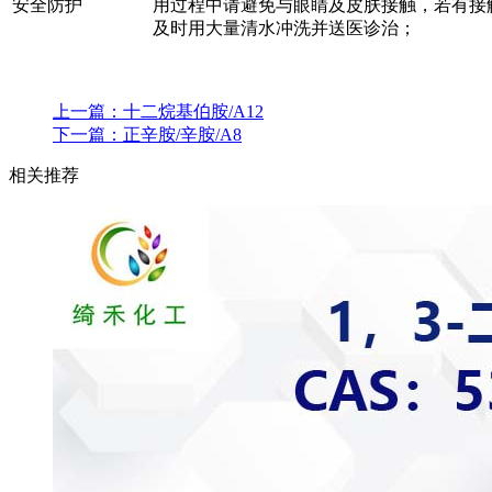
安全防护
用过程中请避免与眼睛及皮肤接触，若有接
及时用大量清水冲洗并送医诊治；
上一篇：
十二烷基伯胺/A12
下一篇：
正辛胺/辛胺/A8
相关推荐