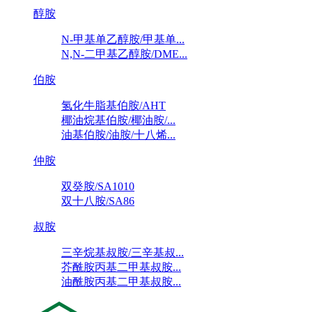
醇胺
N-甲基单乙醇胺/甲基单...
N,N-二甲基乙醇胺/DME...
伯胺
氢化牛脂基伯胺/AHT
椰油烷基伯胺/椰油胺/...
油基伯胺/油胺/十八烯...
仲胺
双癸胺/SA1010
双十八胺/SA86
叔胺
三辛烷基叔胺/三辛基叔...
芥酰胺丙基二甲基叔胺...
油酰胺丙基二甲基叔胺...