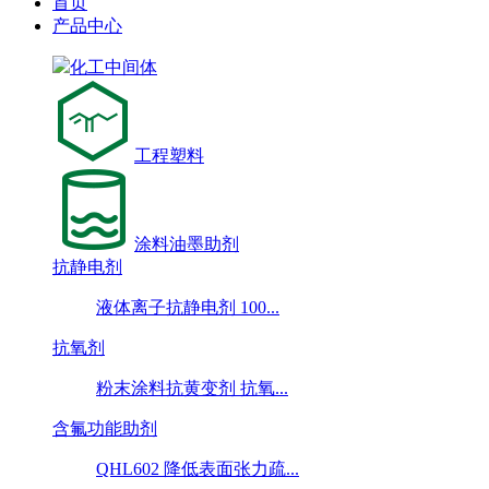
首页
产品中心
化工中间体
工程塑料
涂料油墨助剂
抗静电剂
液体离子抗静电剂 100...
抗氧剂
粉末涂料抗黄变剂 抗氧...
含氟功能助剂
QHL602 降低表面张力疏...