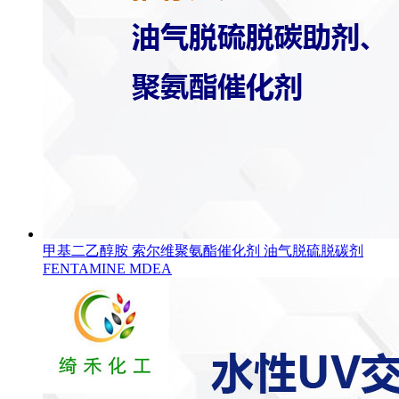
甲基二乙醇胺 索尔维聚氨酯催化剂 油气脱硫脱碳剂
FENTAMINE MDEA