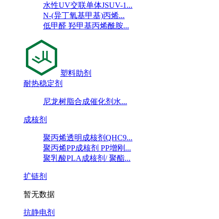
水性UV交联单体JSUV-1...
N-(异丁氧基甲基)丙烯...
低甲醛 羟甲基丙烯酰胺...
塑料助剂
耐热稳定剂
尼龙树脂合成催化剂水...
成核剂
聚丙烯透明成核剂QHC9...
聚丙烯PP成核剂 PP增刚...
聚乳酸PLA成核剂/ 聚酯...
扩链剂
暂无数据
抗静电剂