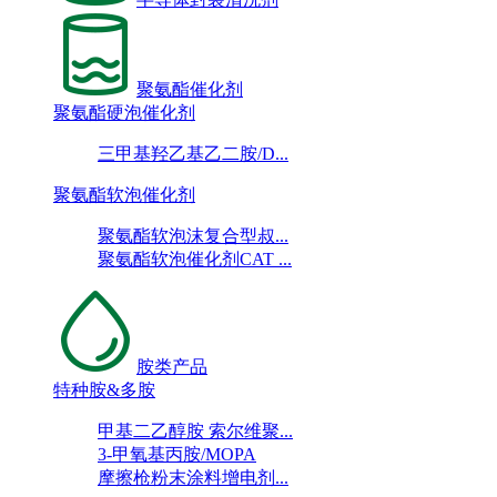
聚氨酯催化剂
聚氨酯硬泡催化剂
三甲基羟乙基乙二胺/D...
聚氨酯软泡催化剂
聚氨酯软泡沫复合型叔...
聚氨酯软泡催化剂CAT ...
胺类产品
特种胺&多胺
甲基二乙醇胺 索尔维聚...
3-甲氧基丙胺/MOPA
摩擦枪粉末涂料增电剂...