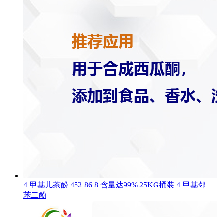
4-甲基儿茶酚 452-86-8 含量达99% 25KG桶装 4-甲基邻
苯二酚