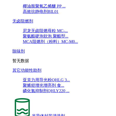
椰油胺聚氧乙烯醚 PP ...
高效抗静电剂BIL01
无卤阻燃剂
尼龙无卤阻燃母粒 MC-...
聚氨酯硬泡软泡 聚酯型...
MCA阻燃剂（粉料）MC-M0...
除味剂
暂无数据
其它功能性助剂
亚克力用导光粉QHLG 3...
聚烯烃增光增亮剂 食...
磷化氢抑制剂QHLY220 ...
半导体封装清洗剂