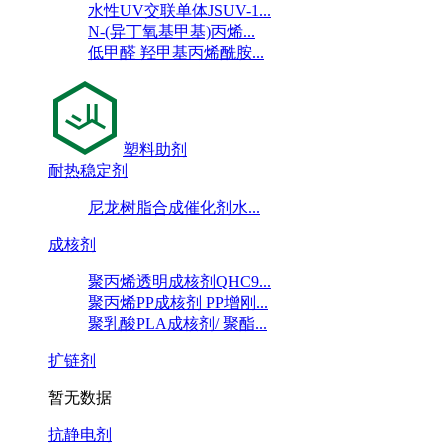
水性UV交联单体JSUV-1...
N-(异丁氧基甲基)丙烯...
低甲醛 羟甲基丙烯酰胺...
塑料助剂
耐热稳定剂
尼龙树脂合成催化剂水...
成核剂
聚丙烯透明成核剂QHC9...
聚丙烯PP成核剂 PP增刚...
聚乳酸PLA成核剂/ 聚酯...
扩链剂
暂无数据
抗静电剂