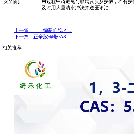
安全防护
用过程中请避免与眼睛及皮肤接触，若有接
及时用大量清水冲洗并送医诊治；
上一篇：
十二烷基伯胺/A12
下一篇：
正辛胺/辛胺/A8
相关推荐