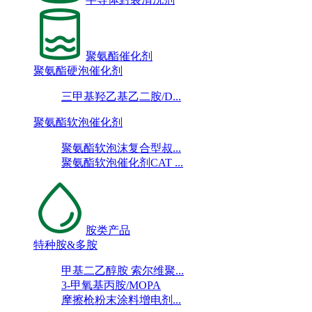
聚氨酯催化剂
聚氨酯硬泡催化剂
三甲基羟乙基乙二胺/D...
聚氨酯软泡催化剂
聚氨酯软泡沫复合型叔...
聚氨酯软泡催化剂CAT ...
胺类产品
特种胺&多胺
甲基二乙醇胺 索尔维聚...
3-甲氧基丙胺/MOPA
摩擦枪粉末涂料增电剂...