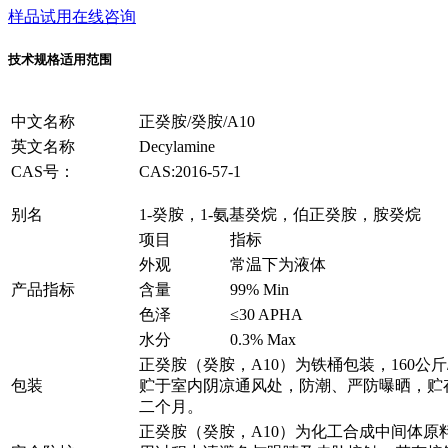
样品试用
在线咨询
技术规格
适用范围
中文名称
正癸胺/癸胺/A10
英文名称
Decylamine
CAS号：
CAS:2016-57-1
别名
1-癸胺，1-氨基癸烷，伯正癸胺，胺癸烷
项目
指标
外观
常温下为液体
产品指标
含量
99% Min
色泽
≤30 APHA
水分
0.3% Max
正癸胺（癸胺，A10）为铁桶包装，160公斤
包装
贮于室内阴凉通风处，防潮、严防曝晒，贮
二个月。
正癸胺（癸胺，A10）为化工合成中间体原