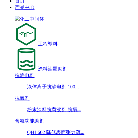
首页
产品中心
化工中间体
工程塑料
涂料油墨助剂
抗静电剂
液体离子抗静电剂 100...
抗氧剂
粉末涂料抗黄变剂 抗氧...
含氟功能助剂
QHL602 降低表面张力疏...