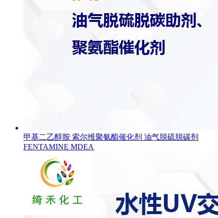
甲基二乙醇胺 索尔维聚氨酯催化剂 油气脱硫脱碳剂
FENTAMINE MDEA