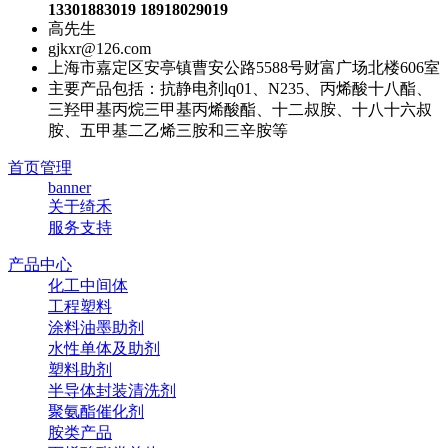
13301883019 18918029019
高先生
gjkxr@126.com
上海市嘉定区安亭镇曹安公路5588号财富广场北楼606室
主要产品包括：抗静电剂lq01、N235、丙烯酸十八酯、
三羟甲基丙烷三甲基丙烯酸酯、十二叔胺、十八十六叔
胺、五甲基二乙烯三胺和三辛胺等
首页管理
banner
关于绮禾
服务支持
产品中心
化工中间体
工程塑料
涂料油墨助剂
水性单体及助剂
塑料助剂
半导体封装清洗剂
聚氨酯催化剂
胺类产品