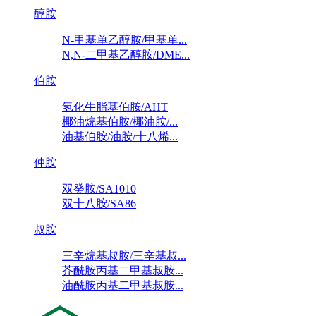
醇胺
N-甲基单乙醇胺/甲基单...
N,N-二甲基乙醇胺/DME...
伯胺
氢化牛脂基伯胺/AHT
椰油烷基伯胺/椰油胺/...
油基伯胺/油胺/十八烯...
仲胺
双癸胺/SA1010
双十八胺/SA86
叔胺
三辛烷基叔胺/三辛基叔...
芥酰胺丙基二甲基叔胺...
油酰胺丙基二甲基叔胺...