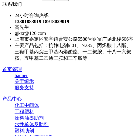
联系我们
24小时咨询热线
13301883019 18918029019
高先生
gjkxr@126.com
上海市嘉定区安亭镇曹安公路5588号财富广场北楼606室
主要产品包括：抗静电剂lq01、N235、丙烯酸十八酯、
三羟甲基丙烷三甲基丙烯酸酯、十二叔胺、十八十六叔
胺、五甲基二乙烯三胺和三辛胺等
首页管理
banner
关于绮禾
服务支持
产品中心
化工中间体
工程塑料
涂料油墨助剂
水性单体及助剂
塑料助剂