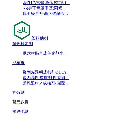
水性UV交联单体JSUV-1...
N-(异丁氧基甲基)丙烯...
低甲醛 羟甲基丙烯酰胺...
塑料助剂
耐热稳定剂
尼龙树脂合成催化剂水...
成核剂
聚丙烯透明成核剂QHC9...
聚丙烯PP成核剂 PP增刚...
聚乳酸PLA成核剂/ 聚酯...
扩链剂
暂无数据
抗静电剂