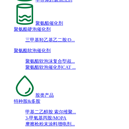
聚氨酯催化剂
聚氨酯硬泡催化剂
三甲基羟乙基乙二胺/D...
聚氨酯软泡催化剂
聚氨酯软泡沫复合型叔...
聚氨酯软泡催化剂CAT ...
胺类产品
特种胺&多胺
甲基二乙醇胺 索尔维聚...
3-甲氧基丙胺/MOPA
摩擦枪粉末涂料增电剂...