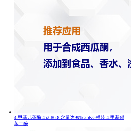
4-甲基儿茶酚 452-86-8 含量达99% 25KG桶装 4-甲基邻
苯二酚