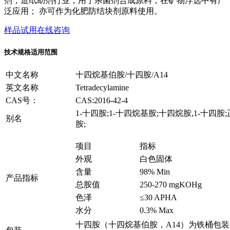
剂，造纸助剂行业；用于杀菌剂合成原料；在矿物浮选中有广
泛应用； 亦可作为化肥防结块剂原料使用。
样品试用
在线咨询
技术规格
适用范围
中文名称
十四烷基伯胺/十四胺/A14
英文名称
Tetradecylamine
CAS号：
CAS:2016-42-4
1-十四胺;1-十四烷基胺;十四烷胺,1-十四胺
别名
胺;
项目
指标
外观
白色固体
含量
98% Min
产品指标
总胺值
250-270 mgKOHg
色泽
≤30 APHA
水分
0.3% Max
十四胺（十四烷基伯胺，A14）为铁桶包装，