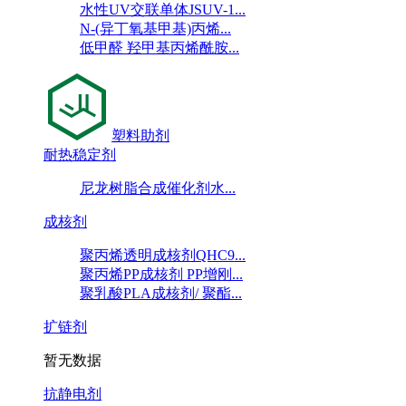
水性UV交联单体JSUV-1...
N-(异丁氧基甲基)丙烯...
低甲醛 羟甲基丙烯酰胺...
塑料助剂
耐热稳定剂
尼龙树脂合成催化剂水...
成核剂
聚丙烯透明成核剂QHC9...
聚丙烯PP成核剂 PP增刚...
聚乳酸PLA成核剂/ 聚酯...
扩链剂
暂无数据
抗静电剂