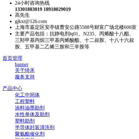
24小时咨询热线
13301883019 18918029019
高先生
gjkxr@126.com
上海市嘉定区安亭镇曹安公路5588号财富广场北楼606室
主要产品包括：抗静电剂lq01、N235、丙烯酸十八酯、
三羟甲基丙烷三甲基丙烯酸酯、十二叔胺、十八十六叔
胺、五甲基二乙烯三胺和三辛胺等
首页管理
banner
关于绮禾
服务支持
产品中心
化工中间体
工程塑料
涂料油墨助剂
水性单体及助剂
塑料助剂
半导体封装清洗剂
聚氨酯催化剂