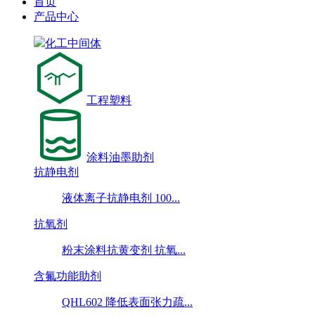
首页
产品中心
化工中间体
工程塑料
涂料油墨助剂
抗静电剂
液体离子抗静电剂 100...
抗氧剂
粉末涂料抗黄变剂 抗氧...
含氟功能助剂
QHL602 降低表面张力疏...