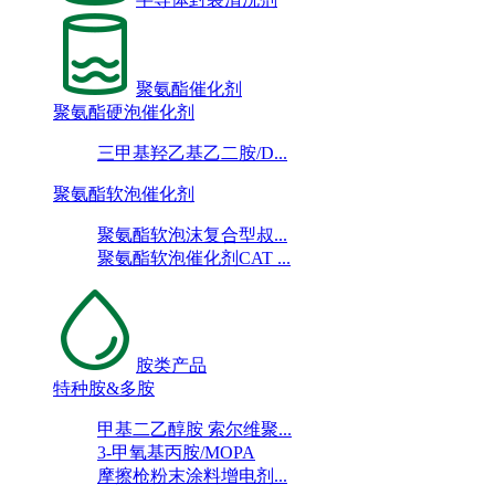
聚氨酯催化剂
聚氨酯硬泡催化剂
三甲基羟乙基乙二胺/D...
聚氨酯软泡催化剂
聚氨酯软泡沫复合型叔...
聚氨酯软泡催化剂CAT ...
胺类产品
特种胺&多胺
甲基二乙醇胺 索尔维聚...
3-甲氧基丙胺/MOPA
摩擦枪粉末涂料增电剂...