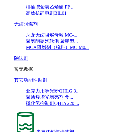
椰油胺聚氧乙烯醚 PP ...
高效抗静电剂BIL01
无卤阻燃剂
尼龙无卤阻燃母粒 MC-...
聚氨酯硬泡软泡 聚酯型...
MCA阻燃剂（粉料）MC-M0...
除味剂
暂无数据
其它功能性助剂
亚克力用导光粉QHLG 3...
聚烯烃增光增亮剂 食...
磷化氢抑制剂QHLY220 ...
半导体封装清洗剂