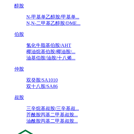
醇胺
N-甲基单乙醇胺/甲基单...
N,N-二甲基乙醇胺/DME...
伯胺
氢化牛脂基伯胺/AHT
椰油烷基伯胺/椰油胺/...
油基伯胺/油胺/十八烯...
仲胺
双癸胺/SA1010
双十八胺/SA86
叔胺
三辛烷基叔胺/三辛基叔...
芥酰胺丙基二甲基叔胺...
油酰胺丙基二甲基叔胺...