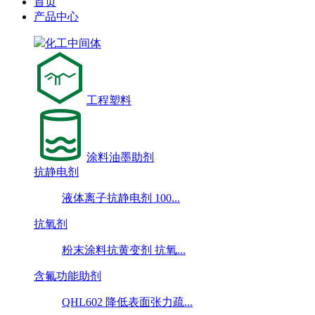
首页
产品中心
化工中间体
工程塑料
涂料油墨助剂
抗静电剂
液体离子抗静电剂 100...
抗氧剂
粉末涂料抗黄变剂 抗氧...
含氟功能助剂
QHL602 降低表面张力疏...