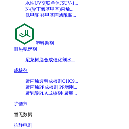
水性UV交联单体JSUV-1...
N-(异丁氧基甲基)丙烯...
低甲醛 羟甲基丙烯酰胺...
塑料助剂
耐热稳定剂
尼龙树脂合成催化剂水...
成核剂
聚丙烯透明成核剂QHC9...
聚丙烯PP成核剂 PP增刚...
聚乳酸PLA成核剂/ 聚酯...
扩链剂
暂无数据
抗静电剂