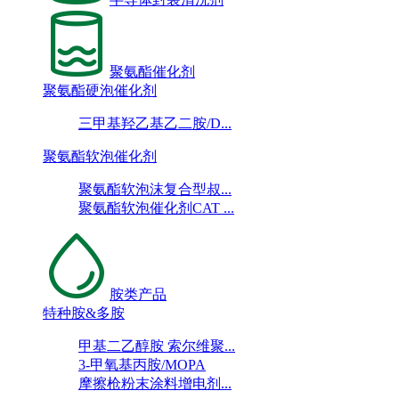
聚氨酯催化剂
聚氨酯硬泡催化剂
三甲基羟乙基乙二胺/D...
聚氨酯软泡催化剂
聚氨酯软泡沫复合型叔...
聚氨酯软泡催化剂CAT ...
胺类产品
特种胺&多胺
甲基二乙醇胺 索尔维聚...
3-甲氧基丙胺/MOPA
摩擦枪粉末涂料增电剂...