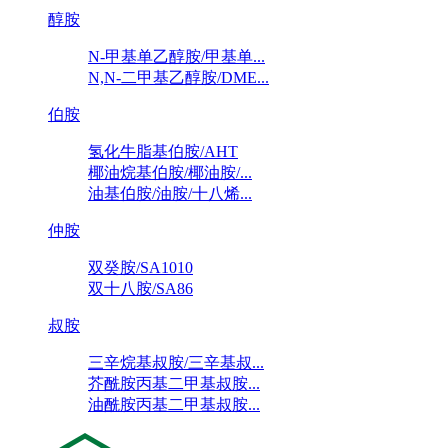
醇胺
N-甲基单乙醇胺/甲基单...
N,N-二甲基乙醇胺/DME...
伯胺
氢化牛脂基伯胺/AHT
椰油烷基伯胺/椰油胺/...
油基伯胺/油胺/十八烯...
仲胺
双癸胺/SA1010
双十八胺/SA86
叔胺
三辛烷基叔胺/三辛基叔...
芥酰胺丙基二甲基叔胺...
油酰胺丙基二甲基叔胺...