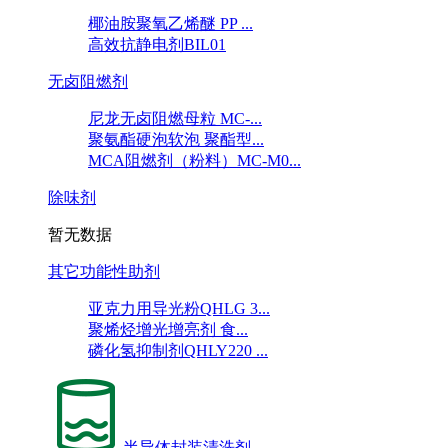
椰油胺聚氧乙烯醚 PP ...
高效抗静电剂BIL01
无卤阻燃剂
尼龙无卤阻燃母粒 MC-...
聚氨酯硬泡软泡 聚酯型...
MCA阻燃剂（粉料）MC-M0...
除味剂
暂无数据
其它功能性助剂
亚克力用导光粉QHLG 3...
聚烯烃增光增亮剂 食...
磷化氢抑制剂QHLY220 ...
半导体封装清洗剂