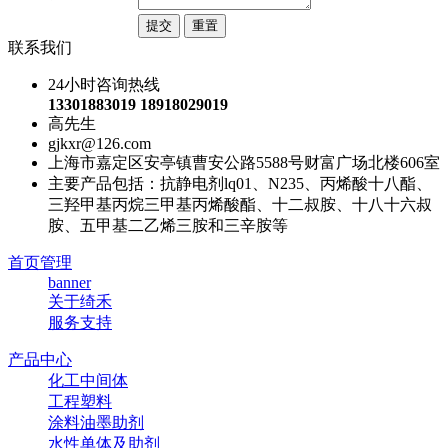
联系我们
24小时咨询热线
13301883019 18918029019
高先生
gjkxr@126.com
上海市嘉定区安亭镇曹安公路5588号财富广场北楼606室
主要产品包括：抗静电剂lq01、N235、丙烯酸十八酯、
三羟甲基丙烷三甲基丙烯酸酯、十二叔胺、十八十六叔
胺、五甲基二乙烯三胺和三辛胺等
首页管理
banner
关于绮禾
服务支持
产品中心
化工中间体
工程塑料
涂料油墨助剂
水性单体及助剂