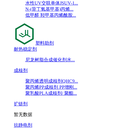
水性UV交联单体JSUV-1...
N-(异丁氧基甲基)丙烯...
低甲醛 羟甲基丙烯酰胺...
塑料助剂
耐热稳定剂
尼龙树脂合成催化剂水...
成核剂
聚丙烯透明成核剂QHC9...
聚丙烯PP成核剂 PP增刚...
聚乳酸PLA成核剂/ 聚酯...
扩链剂
暂无数据
抗静电剂