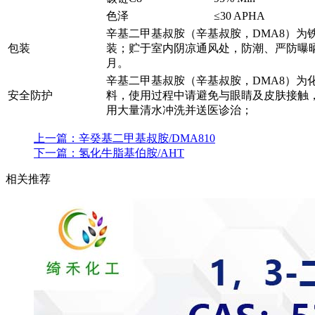
色泽
≤30 APHA
辛基二甲基叔胺（辛基叔胺，DMA8）为铁桶
包装
装；贮于室内阴凉通风处，防潮、严防曝
月。
辛基二甲基叔胺（辛基叔胺，DMA8）为
安全防护
料，使用过程中请避免与眼睛及皮肤接触
用大量清水冲洗并送医诊治；
上一篇：
辛癸基二甲基叔胺/DMA810
下一篇：
氢化牛脂基伯胺/AHT
相关推荐