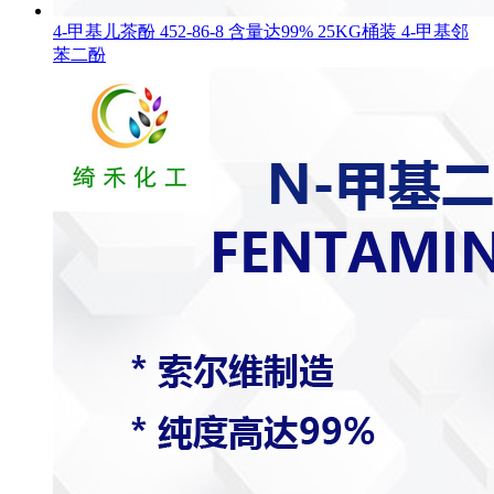
4-甲基儿茶酚 452-86-8 含量达99% 25KG桶装 4-甲基邻
苯二酚