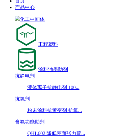
首页
产品中心
化工中间体
工程塑料
涂料油墨助剂
抗静电剂
液体离子抗静电剂 100...
抗氧剂
粉末涂料抗黄变剂 抗氧...
含氟功能助剂
QHL602 降低表面张力疏...