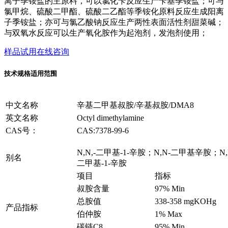
离子季铵盐的主原料，可以氯化苄反应生产苄基季铵盐；可与
氯甲烷、硫酸二甲酯、硫酸二乙酯等季铵化原料反应生成阳离
子季铵盐；亦可与氯乙酸钠反应生产两性表面活性剂甜菜碱；
与双氧水反应可以生产氧化胺作为起泡剂，发泡剂使用；
样品试用
在线咨询
技术规格
适用范围
中文名称
辛基二甲基叔胺/辛基叔胺/DMA8
英文名称
Octyl dimethylamine
CAS号：
CAS:7378-99-6
N,N,-二甲基-1-辛胺；N,N-二甲基辛胺；
别名
二甲基-1-辛胺
项目
指标
叔胺含量
97% Min
总胺值
338-358 mgKOHg
产品指标
伯仲胺
1% Max
碳链C8
95% Min