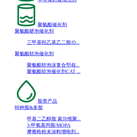
聚氨酯催化剂
聚氨酯硬泡催化剂
三甲基羟乙基乙二胺/D...
聚氨酯软泡催化剂
聚氨酯软泡沫复合型叔...
聚氨酯软泡催化剂CAT ...
胺类产品
特种胺&多胺
甲基二乙醇胺 索尔维聚...
3-甲氧基丙胺/MOPA
摩擦枪粉末涂料增电剂...