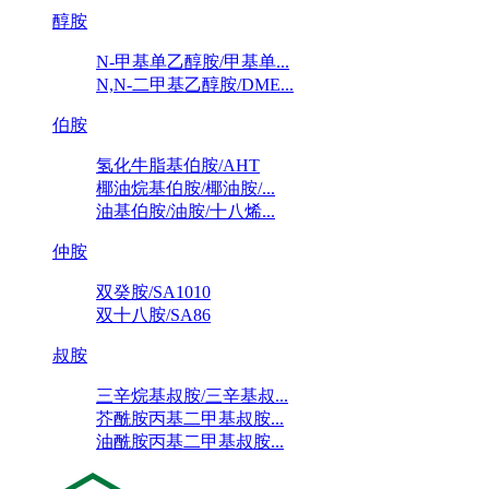
醇胺
N-甲基单乙醇胺/甲基单...
N,N-二甲基乙醇胺/DME...
伯胺
氢化牛脂基伯胺/AHT
椰油烷基伯胺/椰油胺/...
油基伯胺/油胺/十八烯...
仲胺
双癸胺/SA1010
双十八胺/SA86
叔胺
三辛烷基叔胺/三辛基叔...
芥酰胺丙基二甲基叔胺...
油酰胺丙基二甲基叔胺...