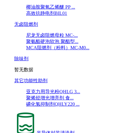
椰油胺聚氧乙烯醚 PP ...
高效抗静电剂BIL01
无卤阻燃剂
尼龙无卤阻燃母粒 MC-...
聚氨酯硬泡软泡 聚酯型...
MCA阻燃剂（粉料）MC-M0...
除味剂
暂无数据
其它功能性助剂
亚克力用导光粉QHLG 3...
聚烯烃增光增亮剂 食...
磷化氢抑制剂QHLY220 ...
半导体封装清洗剂