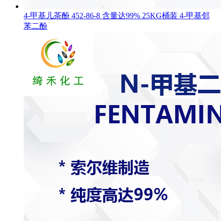
4-甲基儿茶酚 452-86-8 含量达99% 25KG桶装 4-甲基邻
苯二酚