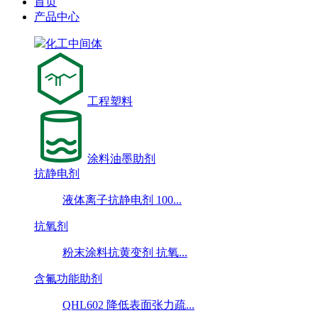
首页
产品中心
化工中间体
工程塑料
涂料油墨助剂
抗静电剂
液体离子抗静电剂 100...
抗氧剂
粉末涂料抗黄变剂 抗氧...
含氟功能助剂
QHL602 降低表面张力疏...