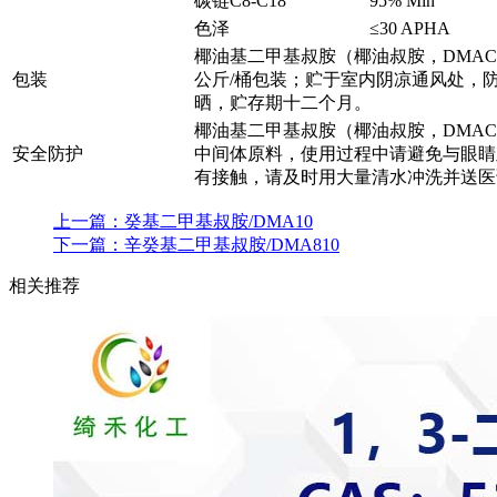
碳链C8-C18
95% Min
色泽
≤30 APHA
椰油基二甲基叔胺（椰油叔胺，DMACO
包装
公斤/桶包装；贮于室内阴凉通风处，
晒，贮存期十二个月。
椰油基二甲基叔胺（椰油叔胺，DMA
安全防护
中间体原料，使用过程中请避免与眼睛
有接触，请及时用大量清水冲洗并送医
上一篇：
癸基二甲基叔胺/DMA10
下一篇：
辛癸基二甲基叔胺/DMA810
相关推荐