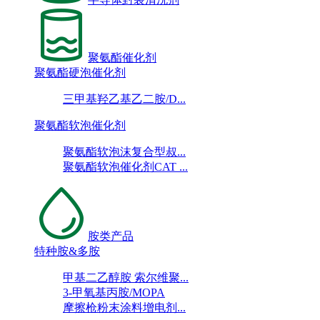
聚氨酯催化剂
聚氨酯硬泡催化剂
三甲基羟乙基乙二胺/D...
聚氨酯软泡催化剂
聚氨酯软泡沫复合型叔...
聚氨酯软泡催化剂CAT ...
胺类产品
特种胺&多胺
甲基二乙醇胺 索尔维聚...
3-甲氧基丙胺/MOPA
摩擦枪粉末涂料增电剂...