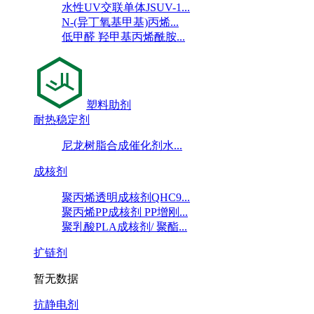
水性UV交联单体JSUV-1...
N-(异丁氧基甲基)丙烯...
低甲醛 羟甲基丙烯酰胺...
塑料助剂
耐热稳定剂
尼龙树脂合成催化剂水...
成核剂
聚丙烯透明成核剂QHC9...
聚丙烯PP成核剂 PP增刚...
聚乳酸PLA成核剂/ 聚酯...
扩链剂
暂无数据
抗静电剂