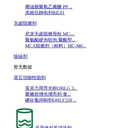
椰油胺聚氧乙烯醚 PP ...
高效抗静电剂BIL01
无卤阻燃剂
尼龙无卤阻燃母粒 MC-...
聚氨酯硬泡软泡 聚酯型...
MCA阻燃剂（粉料）MC-M0...
除味剂
暂无数据
其它功能性助剂
亚克力用导光粉QHLG 3...
聚烯烃增光增亮剂 食...
磷化氢抑制剂QHLY220 ...
半导体封装清洗剂