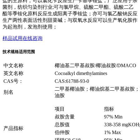
盐的主原料，可以氯化苄反应生产苄基季铵盐，广泛应用于杀
菌剂，纺织匀染剂行业;可与氯甲烷、硫酸二甲酯、硫酸二乙
酯等季铵化原料反应生成阳离子季铵盐；亦可与氯乙酸钠反应
生产两性表面活性剂甜菜碱；与双氧水反应可以生产氧化胺作
为起泡剂，发泡剂使用；
样品试用
在线咨询
技术规格
适用范围
中文名称
椰油基二甲基叔胺/椰油叔胺/DMACO
英文名称
Cocoalkyl dimethylamines
CAS号：
CAS:61788-93-0
二甲基椰油胺；椰油烷基二甲基叔胺；N
别名
油胺
项目
指标
叔胺含量
97% Min
总胺值
338-358 mgKOH
产品指标
伯仲胺
1% Max