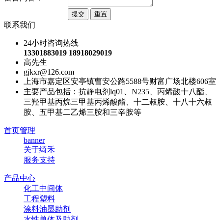
联系我们
24小时咨询热线
13301883019 18918029019
高先生
gjkxr@126.com
上海市嘉定区安亭镇曹安公路5588号财富广场北楼606室
主要产品包括：抗静电剂lq01、N235、丙烯酸十八酯、
三羟甲基丙烷三甲基丙烯酸酯、十二叔胺、十八十六叔
胺、五甲基二乙烯三胺和三辛胺等
首页管理
banner
关于绮禾
服务支持
产品中心
化工中间体
工程塑料
涂料油墨助剂
水性单体及助剂