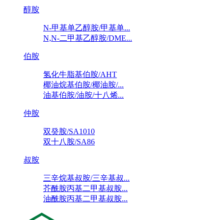
醇胺
N-甲基单乙醇胺/甲基单...
N,N-二甲基乙醇胺/DME...
伯胺
氢化牛脂基伯胺/AHT
椰油烷基伯胺/椰油胺/...
油基伯胺/油胺/十八烯...
仲胺
双癸胺/SA1010
双十八胺/SA86
叔胺
三辛烷基叔胺/三辛基叔...
芥酰胺丙基二甲基叔胺...
油酰胺丙基二甲基叔胺...