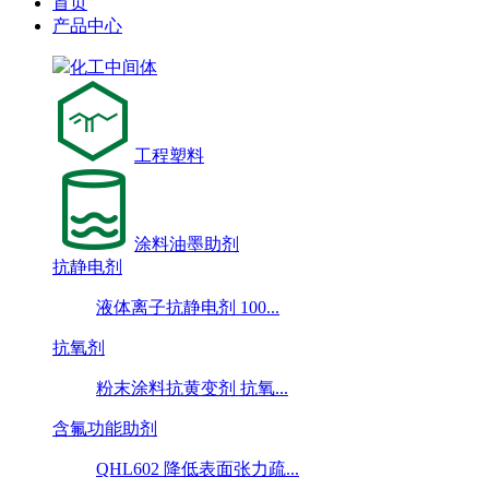
首页
产品中心
化工中间体
工程塑料
涂料油墨助剂
抗静电剂
液体离子抗静电剂 100...
抗氧剂
粉末涂料抗黄变剂 抗氧...
含氟功能助剂
QHL602 降低表面张力疏...