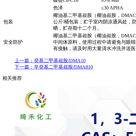
碳链C8-C18
95% Min
色泽
≤30 APHA
椰油基二甲基叔胺（椰油叔胺，DMACO
包装
公斤/桶包装；贮于室内阴凉通风处，
晒，贮存期十二个月。
椰油基二甲基叔胺（椰油叔胺，DMA
安全防护
中间体原料，使用过程中请避免与眼睛
有接触，请及时用大量清水冲洗并送医
上一篇：
癸基二甲基叔胺/DMA10
下一篇：
辛癸基二甲基叔胺/DMA810
相关推荐