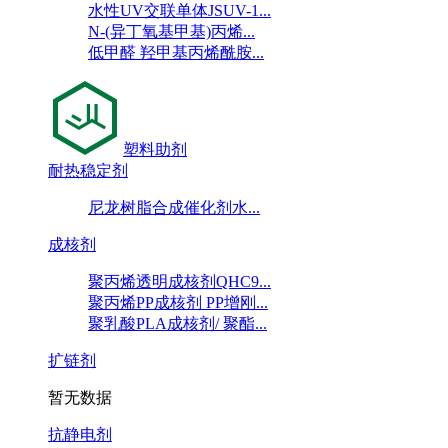
水性UV交联单体JSUV-1...
N-(异丁氧基甲基)丙烯...
低甲醛 羟甲基丙烯酰胺...
塑料助剂
耐热稳定剂
尼龙树脂合成催化剂水...
成核剂
聚丙烯透明成核剂QHC9...
聚丙烯PP成核剂 PP增刚...
聚乳酸PLA成核剂/ 聚酯...
扩链剂
暂无数据
抗静电剂