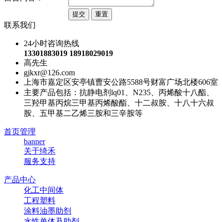
联系我们
24小时咨询热线
13301883019 18918029019
高先生
gjkxr@126.com
上海市嘉定区安亭镇曹安公路5588号财富广场北楼606室
主要产品包括：抗静电剂lq01、N235、丙烯酸十八酯、
三羟甲基丙烷三甲基丙烯酸酯、十二叔胺、十八十六叔
胺、五甲基二乙烯三胺和三辛胺等
首页管理
banner
关于绮禾
服务支持
产品中心
化工中间体
工程塑料
涂料油墨助剂
水性单体及助剂