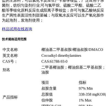
盐的主原料，可以氯化苄反应生产苄基季铵盐，广泛应用于杀
菌剂，纺织匀染剂行业;可与氯甲烷、硫酸二甲酯、硫酸二乙
酯等季铵化原料反应生成阳离子季铵盐；亦可与氯乙酸钠反应
生产两性表面活性剂甜菜碱；与双氧水反应可以生产氧化胺作
为起泡剂，发泡剂使用；
样品试用
在线咨询
技术规格
适用范围
中文名称
椰油基二甲基叔胺/椰油叔胺/DMACO
英文名称
Cocoalkyl dimethylamines
CAS号：
CAS:61788-93-0
二甲基椰油胺；椰油烷基二甲基叔胺；N
别名
油胺
项目
指标
叔胺含量
97% Min
总胺值
338-358 mgKOH
产品指标
伯仲胺
1% Max