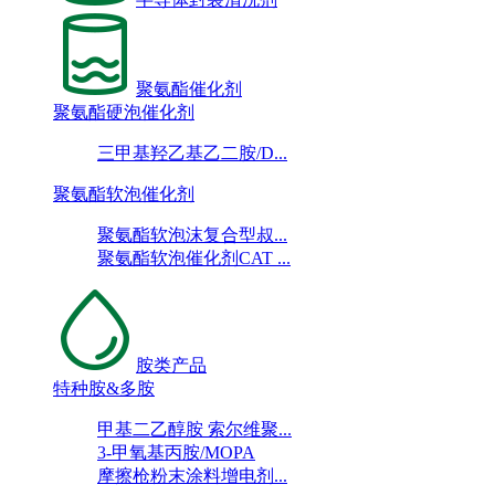
聚氨酯催化剂
聚氨酯硬泡催化剂
三甲基羟乙基乙二胺/D...
聚氨酯软泡催化剂
聚氨酯软泡沫复合型叔...
聚氨酯软泡催化剂CAT ...
胺类产品
特种胺&多胺
甲基二乙醇胺 索尔维聚...
3-甲氧基丙胺/MOPA
摩擦枪粉末涂料增电剂...