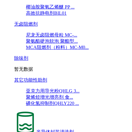
椰油胺聚氧乙烯醚 PP ...
高效抗静电剂BIL01
无卤阻燃剂
尼龙无卤阻燃母粒 MC-...
聚氨酯硬泡软泡 聚酯型...
MCA阻燃剂（粉料）MC-M0...
除味剂
暂无数据
其它功能性助剂
亚克力用导光粉QHLG 3...
聚烯烃增光增亮剂 食...
磷化氢抑制剂QHLY220 ...
半导体封装清洗剂