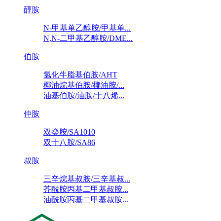
醇胺
N-甲基单乙醇胺/甲基单...
N,N-二甲基乙醇胺/DME...
伯胺
氢化牛脂基伯胺/AHT
椰油烷基伯胺/椰油胺/...
油基伯胺/油胺/十八烯...
仲胺
双癸胺/SA1010
双十八胺/SA86
叔胺
三辛烷基叔胺/三辛基叔...
芥酰胺丙基二甲基叔胺...
油酰胺丙基二甲基叔胺...