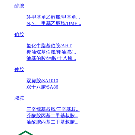
醇胺
N-甲基单乙醇胺/甲基单...
N,N-二甲基乙醇胺/DME...
伯胺
氢化牛脂基伯胺/AHT
椰油烷基伯胺/椰油胺/...
油基伯胺/油胺/十八烯...
仲胺
双癸胺/SA1010
双十八胺/SA86
叔胺
三辛烷基叔胺/三辛基叔...
芥酰胺丙基二甲基叔胺...
油酰胺丙基二甲基叔胺...