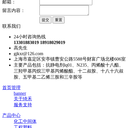
邮箱：
留言内容：
联系我们
24小时咨询热线
13301883019 18918029019
高先生
gjkxr@126.com
上海市嘉定区安亭镇曹安公路5588号财富广场北楼606室
主要产品包括：抗静电剂lq01、N235、丙烯酸十八酯、
三羟甲基丙烷三甲基丙烯酸酯、十二叔胺、十八十六叔
胺、五甲基二乙烯三胺和三辛胺等
首页管理
banner
关于绮禾
服务支持
产品中心
化工中间体
工程塑料