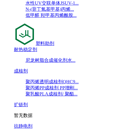
水性UV交联单体JSUV-1...
N-(异丁氧基甲基)丙烯...
低甲醛 羟甲基丙烯酰胺...
塑料助剂
耐热稳定剂
尼龙树脂合成催化剂水...
成核剂
聚丙烯透明成核剂QHC9...
聚丙烯PP成核剂 PP增刚...
聚乳酸PLA成核剂/ 聚酯...
扩链剂
暂无数据
抗静电剂