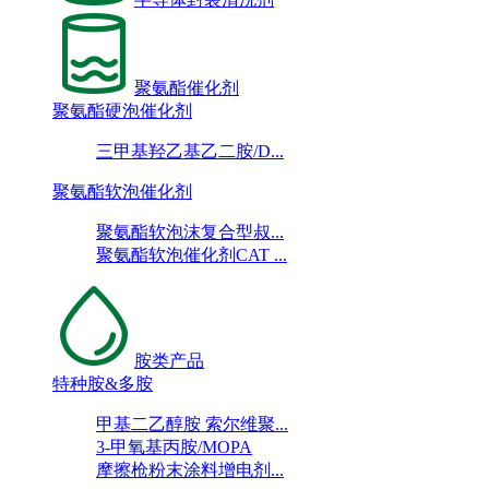
聚氨酯催化剂
聚氨酯硬泡催化剂
三甲基羟乙基乙二胺/D...
聚氨酯软泡催化剂
聚氨酯软泡沫复合型叔...
聚氨酯软泡催化剂CAT ...
胺类产品
特种胺&多胺
甲基二乙醇胺 索尔维聚...
3-甲氧基丙胺/MOPA
摩擦枪粉末涂料增电剂...