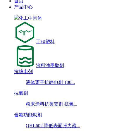
首页
产品中心
化工中间体
工程塑料
涂料油墨助剂
抗静电剂
液体离子抗静电剂 100...
抗氧剂
粉末涂料抗黄变剂 抗氧...
含氟功能助剂
QHL602 降低表面张力疏...