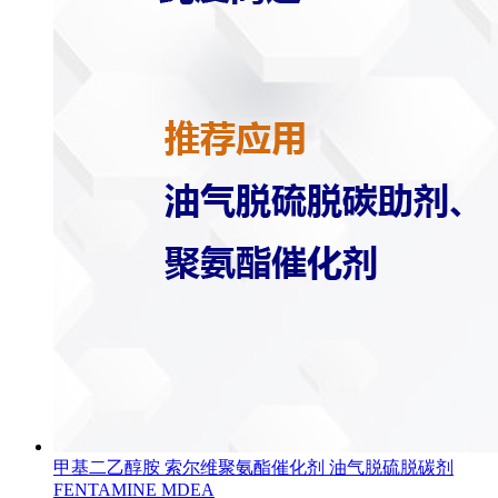
甲基二乙醇胺 索尔维聚氨酯催化剂 油气脱硫脱碳剂
FENTAMINE MDEA