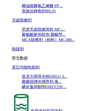
椰油胺聚氧乙烯醚 PP ...
高效抗静电剂BIL01
无卤阻燃剂
尼龙无卤阻燃母粒 MC-...
聚氨酯硬泡软泡 聚酯型...
MCA阻燃剂（粉料）MC-M0...
除味剂
暂无数据
其它功能性助剂
亚克力用导光粉QHLG 3...
聚烯烃增光增亮剂 食...
磷化氢抑制剂QHLY220 ...
半导体封装清洗剂