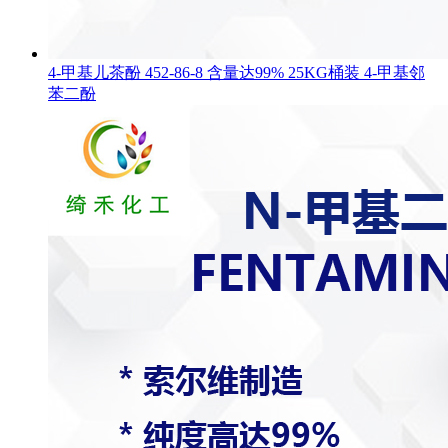
4-甲基儿茶酚 452-86-8 含量达99% 25KG桶装 4-甲基邻
苯二酚