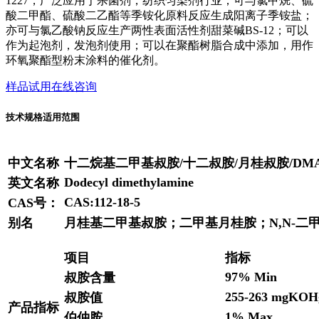
1227，广泛应用于杀菌剂，纺织匀染剂行业；可与氯甲烷、硫
酸二甲酯、硫酸二乙酯等季铵化原料反应生成阳离子季铵盐；
亦可与氯乙酸钠反应生产两性表面活性剂甜菜碱BS-12；可以
作为起泡剂，发泡剂使用；可以在聚酯树脂合成中添加，用作
环氧聚酯型粉末涂料的催化剂。
样品试用
在线咨询
技术规格
适用范围
中文名称
十二烷基二甲基叔胺/十二叔胺/月桂叔胺/DMA
Dodecyl dimethylamine
英文名称
CAS:112-18-5
CAS号：
别名
月桂基二甲基叔胺；二甲基月桂胺；N,N-二甲
项目
指标
97% Min
叔胺含量
255-263 mgKOH
叔胺值
产品指标
1% Max
伯仲胺