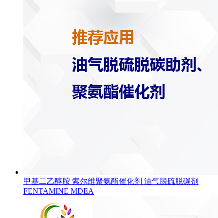
甲基二乙醇胺 索尔维聚氨酯催化剂 油气脱硫脱碳剂
FENTAMINE MDEA