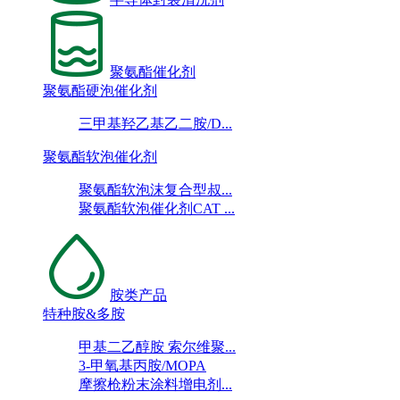
聚氨酯催化剂
聚氨酯硬泡催化剂
三甲基羟乙基乙二胺/D...
聚氨酯软泡催化剂
聚氨酯软泡沫复合型叔...
聚氨酯软泡催化剂CAT ...
胺类产品
特种胺&多胺
甲基二乙醇胺 索尔维聚...
3-甲氧基丙胺/MOPA
摩擦枪粉末涂料增电剂...