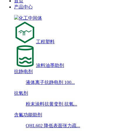
首页
产品中心
化工中间体
工程塑料
涂料油墨助剂
抗静电剂
液体离子抗静电剂 100...
抗氧剂
粉末涂料抗黄变剂 抗氧...
含氟功能助剂
QHL602 降低表面张力疏...