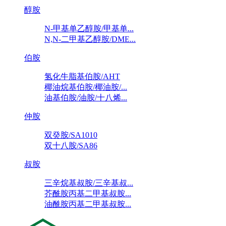
醇胺
N-甲基单乙醇胺/甲基单...
N,N-二甲基乙醇胺/DME...
伯胺
氢化牛脂基伯胺/AHT
椰油烷基伯胺/椰油胺/...
油基伯胺/油胺/十八烯...
仲胺
双癸胺/SA1010
双十八胺/SA86
叔胺
三辛烷基叔胺/三辛基叔...
芥酰胺丙基二甲基叔胺...
油酰胺丙基二甲基叔胺...