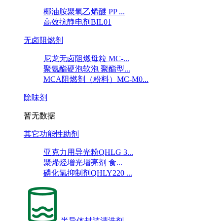
椰油胺聚氧乙烯醚 PP ...
高效抗静电剂BIL01
无卤阻燃剂
尼龙无卤阻燃母粒 MC-...
聚氨酯硬泡软泡 聚酯型...
MCA阻燃剂（粉料）MC-M0...
除味剂
暂无数据
其它功能性助剂
亚克力用导光粉QHLG 3...
聚烯烃增光增亮剂 食...
磷化氢抑制剂QHLY220 ...
半导体封装清洗剂