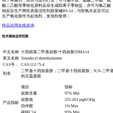
用于杀菌剂，纺织匀染剂行业；可与氯甲烷、硫酸二甲酯、硫
酸二乙酯等季铵化原料反应生成阳离子季铵盐；亦可与氯乙酸
钠反应生产两性表面活性剂甜菜碱BS-14；与双氧水反应可以
生产氧化胺作为起泡剂，发泡剂使用；
样品试用
在线咨询
技术规格
适用范围
中文名称
十四烷基二甲基叔胺/十四叔胺/DMA14
英文名称
Tetradecyl dimethylamine
CAS号：
CAS:112-75-4
二甲基十四烷基胺；二甲基十四烷基胺；N,N-二甲
别名
肉豆蔻基胺
项目
指标
叔胺含量
97% Min
叔胺值
255-263 mgKOHg
产品指标
伯仲胺
1% Max
碳链C14
95% Min