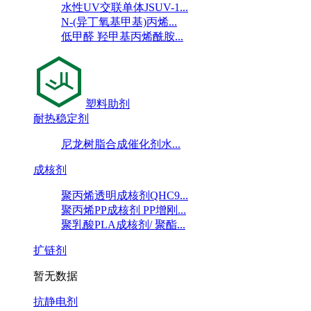
水性UV交联单体JSUV-1...
N-(异丁氧基甲基)丙烯...
低甲醛 羟甲基丙烯酰胺...
塑料助剂
耐热稳定剂
尼龙树脂合成催化剂水...
成核剂
聚丙烯透明成核剂QHC9...
聚丙烯PP成核剂 PP增刚...
聚乳酸PLA成核剂/ 聚酯...
扩链剂
暂无数据
抗静电剂