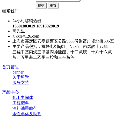
联系我们
24小时咨询热线
13301883019 18918029019
高先生
gjkxr@126.com
上海市嘉定区安亭镇曹安公路5588号财富广场北楼606室
主要产品包括：抗静电剂lq01、N235、丙烯酸十八酯、
三羟甲基丙烷三甲基丙烯酸酯、十二叔胺、十八十六叔
胺、五甲基二乙烯三胺和三辛胺等
首页管理
banner
关于绮禾
服务支持
产品中心
化工中间体
工程塑料
涂料油墨助剂
水性单体及助剂