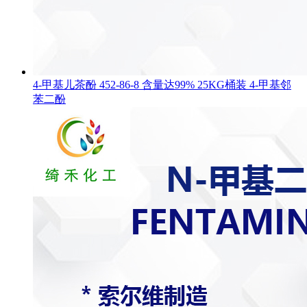
4-甲基儿茶酚 452-86-8 含量达99% 25KG桶装 4-甲基邻
苯二酚