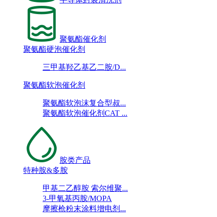
聚氨酯催化剂
聚氨酯硬泡催化剂
三甲基羟乙基乙二胺/D...
聚氨酯软泡催化剂
聚氨酯软泡沫复合型叔...
聚氨酯软泡催化剂CAT ...
胺类产品
特种胺&多胺
甲基二乙醇胺 索尔维聚...
3-甲氧基丙胺/MOPA
摩擦枪粉末涂料增电剂...