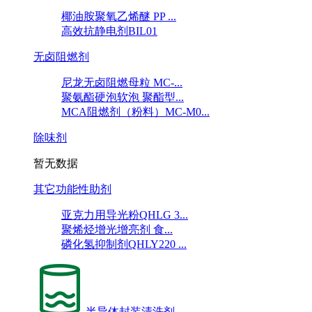
椰油胺聚氧乙烯醚 PP ...
高效抗静电剂BIL01
无卤阻燃剂
尼龙无卤阻燃母粒 MC-...
聚氨酯硬泡软泡 聚酯型...
MCA阻燃剂（粉料）MC-M0...
除味剂
暂无数据
其它功能性助剂
亚克力用导光粉QHLG 3...
聚烯烃增光增亮剂 食...
磷化氢抑制剂QHLY220 ...
半导体封装清洗剂