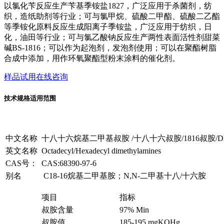
以氯化苄反应生产苄基季铵盐1827，广泛应用于杀菌剂，纺
织，造纸助剂等行业；可与氯甲烷、硫酸二甲酯、硫酸二乙酯
等季铵化原料反应生成阳离子季铵盐，广泛应用于纺织，日
化，油田等行业；可与氯乙酸钠反应生产两性表面活性剂甜菜
碱BS-1816；可以作为起泡剂，发泡剂使用；可以在聚酯树脂
合成中添加，用作环氧聚酯型粉末涂料的催化剂。
样品试用
在线咨询
技术规格
适用范围
中文名称
十八十六烷基二甲基叔胺 /十八十六叔胺/1816叔胺/DM
英文名称
Octadecyl/Hexadecyl dimethylamines
CAS号：
CAS:68390-97-6
别名
C18-16烷基二甲基胺；N,N-二甲基十八/十六胺
项目
指标
叔胺含量
97% Min
叔胺值
185-195 mgKOHg