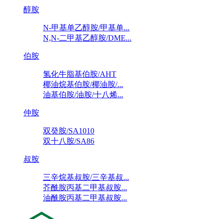
醇胺
N-甲基单乙醇胺/甲基单...
N,N-二甲基乙醇胺/DME...
伯胺
氢化牛脂基伯胺/AHT
椰油烷基伯胺/椰油胺/...
油基伯胺/油胺/十八烯...
仲胺
双癸胺/SA1010
双十八胺/SA86
叔胺
三辛烷基叔胺/三辛基叔...
芥酰胺丙基二甲基叔胺...
油酰胺丙基二甲基叔胺...