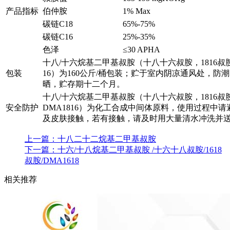
产品指标
伯仲胺
1% Max
碳链C18
65%-75%
碳链C16
25%-35%
色泽
≤30 APHA
十八/十六烷基二甲基叔胺（十八十六叔胺，1816叔胺
包装
16）为160公斤/桶包装；贮于室内阴凉通风处，防
晒，贮存期十二个月。
十八/十六烷基二甲基叔胺（十八十六叔胺，1816叔
安全防护
DMA1816）为化工合成中间体原料，使用过程中请
及皮肤接触，若有接触，请及时用大量清水冲洗并
上一篇：
十八二十二烷基二甲基叔胺
下一篇：
十六/十八烷基二甲基叔胺 /十六十八叔胺/1618
叔胺/DMA1618
相关推荐