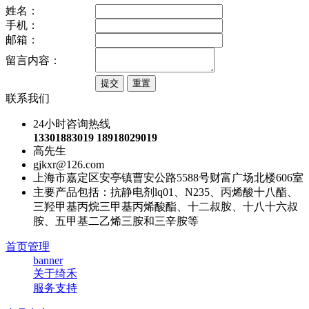
姓名：
手机：
邮箱：
留言内容：
联系我们
24小时咨询热线
13301883019 18918029019
高先生
gjkxr@126.com
上海市嘉定区安亭镇曹安公路5588号财富广场北楼606室
主要产品包括：抗静电剂lq01、N235、丙烯酸十八酯、
三羟甲基丙烷三甲基丙烯酸酯、十二叔胺、十八十六叔
胺、五甲基二乙烯三胺和三辛胺等
首页管理
banner
关于绮禾
服务支持