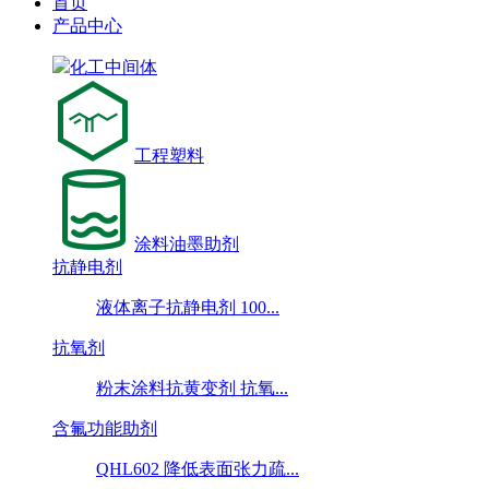
首页
产品中心
化工中间体
工程塑料
涂料油墨助剂
抗静电剂
液体离子抗静电剂 100...
抗氧剂
粉末涂料抗黄变剂 抗氧...
含氟功能助剂
QHL602 降低表面张力疏...