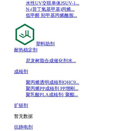
水性UV交联单体JSUV-1...
N-(异丁氧基甲基)丙烯...
低甲醛 羟甲基丙烯酰胺...
塑料助剂
耐热稳定剂
尼龙树脂合成催化剂水...
成核剂
聚丙烯透明成核剂QHC9...
聚丙烯PP成核剂 PP增刚...
聚乳酸PLA成核剂/ 聚酯...
扩链剂
暂无数据
抗静电剂