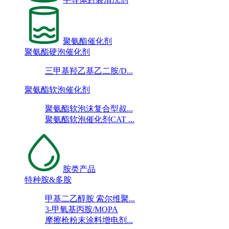
聚氨酯催化剂
聚氨酯硬泡催化剂
三甲基羟乙基乙二胺/D...
聚氨酯软泡催化剂
聚氨酯软泡沫复合型叔...
聚氨酯软泡催化剂CAT ...
胺类产品
特种胺&多胺
甲基二乙醇胺 索尔维聚...
3-甲氧基丙胺/MOPA
摩擦枪粉末涂料增电剂...