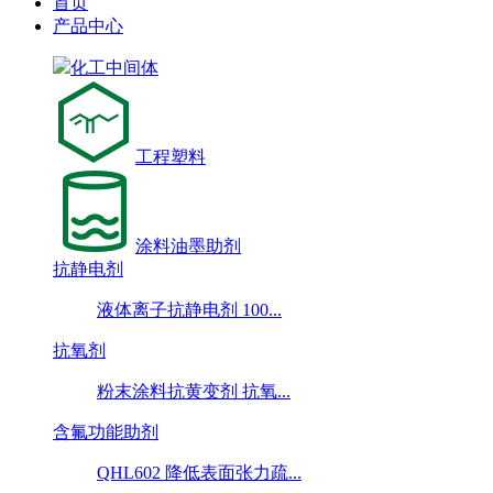
首页
产品中心
化工中间体
工程塑料
涂料油墨助剂
抗静电剂
液体离子抗静电剂 100...
抗氧剂
粉末涂料抗黄变剂 抗氧...
含氟功能助剂
QHL602 降低表面张力疏...