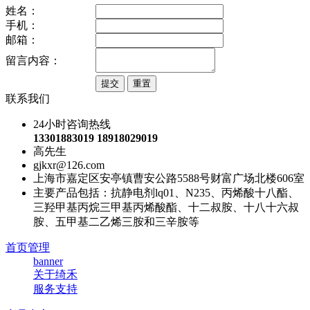
姓名：
手机：
邮箱：
留言内容：
联系我们
24小时咨询热线
13301883019 18918029019
高先生
gjkxr@126.com
上海市嘉定区安亭镇曹安公路5588号财富广场北楼606室
主要产品包括：抗静电剂lq01、N235、丙烯酸十八酯、
三羟甲基丙烷三甲基丙烯酸酯、十二叔胺、十八十六叔
胺、五甲基二乙烯三胺和三辛胺等
首页管理
banner
关于绮禾
服务支持