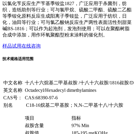
以氯化苄反应生产苄基季铵盐1827，广泛应用于杀菌剂，纺
织，造纸助剂等行业；可与氯甲烷、硫酸二甲酯、硫酸二乙酯
等季铵化原料反应生成阳离子季铵盐，广泛应用于纺织，日
化，油田等行业；可与氯乙酸钠反应生产两性表面活性剂甜菜
碱BS-1816；可以作为起泡剂，发泡剂使用；可以在聚酯树脂
合成中添加，用作环氧聚酯型粉末涂料的催化剂。
样品试用
在线咨询
技术规格
适用范围
中文名称
十八十六烷基二甲基叔胺 /十八十六叔胺/1816叔胺/DM
英文名称
Octadecyl/Hexadecyl dimethylamines
CAS号：
CAS:68390-97-6
别名
C18-16烷基二甲基胺；N,N-二甲基十八/十六胺
项目
指标
叔胺含量
97% Min
叔胺值
185-195 mgKOHg