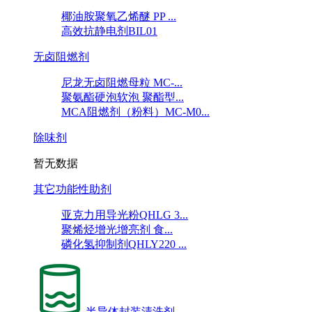
椰油胺聚氧乙烯醚 PP ...
高效抗静电剂BIL01
无卤阻燃剂
尼龙无卤阻燃母粒 MC-...
聚氨酯硬泡软泡 聚酯型...
MCA阻燃剂（粉料）MC-M0...
除味剂
暂无数据
其它功能性助剂
亚克力用导光粉QHLG 3...
聚烯烃增光增亮剂 食...
磷化氢抑制剂QHLY220 ...
半导体封装清洗剂