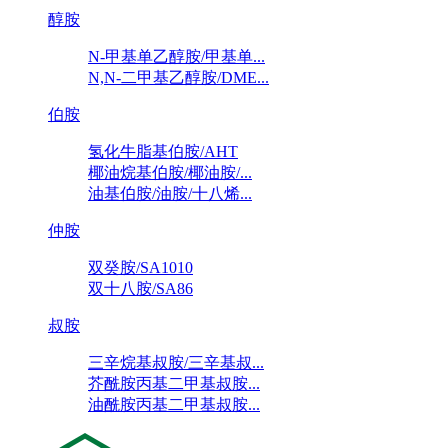
醇胺
N-甲基单乙醇胺/甲基单...
N,N-二甲基乙醇胺/DME...
伯胺
氢化牛脂基伯胺/AHT
椰油烷基伯胺/椰油胺/...
油基伯胺/油胺/十八烯...
仲胺
双癸胺/SA1010
双十八胺/SA86
叔胺
三辛烷基叔胺/三辛基叔...
芥酰胺丙基二甲基叔胺...
油酰胺丙基二甲基叔胺...