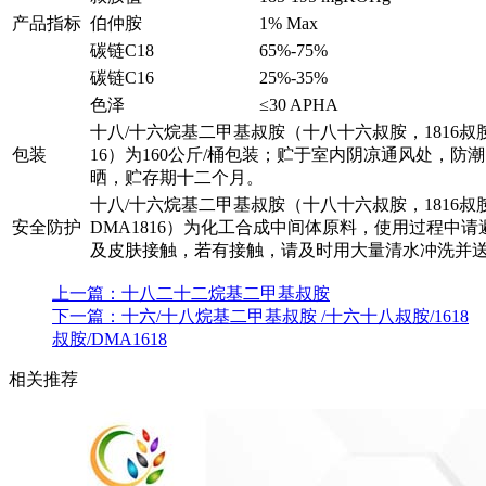
产品指标
伯仲胺
1% Max
碳链C18
65%-75%
碳链C16
25%-35%
色泽
≤30 APHA
十八/十六烷基二甲基叔胺（十八十六叔胺，1816叔胺
包装
16）为160公斤/桶包装；贮于室内阴凉通风处，防
晒，贮存期十二个月。
十八/十六烷基二甲基叔胺（十八十六叔胺，1816叔
安全防护
DMA1816）为化工合成中间体原料，使用过程中请
及皮肤接触，若有接触，请及时用大量清水冲洗并
上一篇：
十八二十二烷基二甲基叔胺
下一篇：
十六/十八烷基二甲基叔胺 /十六十八叔胺/1618
叔胺/DMA1618
相关推荐