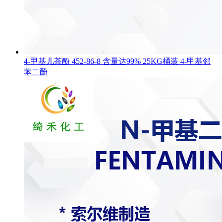
4-甲基儿茶酚 452-86-8 含量达99% 25KG桶装 4-甲基邻
苯二酚