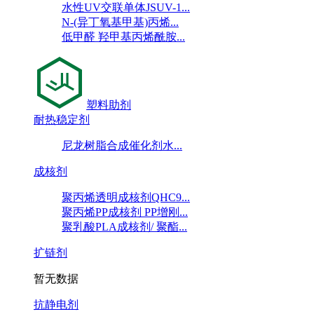
水性UV交联单体JSUV-1...
N-(异丁氧基甲基)丙烯...
低甲醛 羟甲基丙烯酰胺...
塑料助剂
耐热稳定剂
尼龙树脂合成催化剂水...
成核剂
聚丙烯透明成核剂QHC9...
聚丙烯PP成核剂 PP增刚...
聚乳酸PLA成核剂/ 聚酯...
扩链剂
暂无数据
抗静电剂