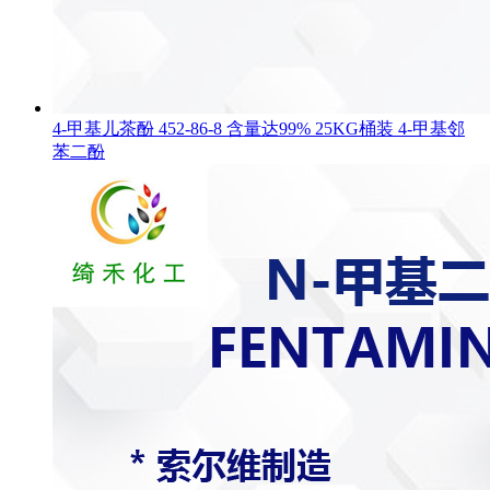
4-甲基儿茶酚 452-86-8 含量达99% 25KG桶装 4-甲基邻
苯二酚