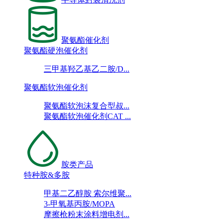
聚氨酯催化剂
聚氨酯硬泡催化剂
三甲基羟乙基乙二胺/D...
聚氨酯软泡催化剂
聚氨酯软泡沫复合型叔...
聚氨酯软泡催化剂CAT ...
胺类产品
特种胺&多胺
甲基二乙醇胺 索尔维聚...
3-甲氧基丙胺/MOPA
摩擦枪粉末涂料增电剂...