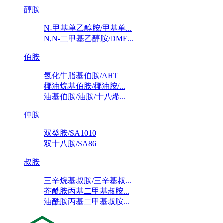
醇胺
N-甲基单乙醇胺/甲基单...
N,N-二甲基乙醇胺/DME...
伯胺
氢化牛脂基伯胺/AHT
椰油烷基伯胺/椰油胺/...
油基伯胺/油胺/十八烯...
仲胺
双癸胺/SA1010
双十八胺/SA86
叔胺
三辛烷基叔胺/三辛基叔...
芥酰胺丙基二甲基叔胺...
油酰胺丙基二甲基叔胺...