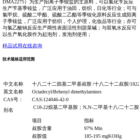
DMA2275）为生产阳离子季铵盐的主原料，可以氯化苄反应
生产苄基季铵盐，广泛应用于油田，纺织，日化等行业；可与
氯甲烷、硫酸二甲酯、硫酸二乙酯等季铵化原料反应生成阳离
子季铵盐，广泛应用于纺织，个人护理，化妆品等行业；亦可
与氯乙酸钠反应生产两性表面活性剂甜菜碱；与双氧水反应可
以生产氧化胺作为起泡剂，发泡剂使用；
样品试用
在线咨询
技术规格
适用范围
中文名称
十八二十二烷基二甲基叔胺 /十八二十二叔胺/1822叔
英文名称
Octadecyl/Behenyl dimethylamines
CAS号：
CAS:124046-42-0
C18-22烷基二甲基胺；N,N-二甲基十八/二十二胺
别名
项目
指标
叔胺含量
97% Min
叔胺值
185-195 mgKOHg