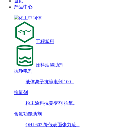
首页
产品中心
化工中间体
工程塑料
涂料油墨助剂
抗静电剂
液体离子抗静电剂 100...
抗氧剂
粉末涂料抗黄变剂 抗氧...
含氟功能助剂
QHL602 降低表面张力疏...