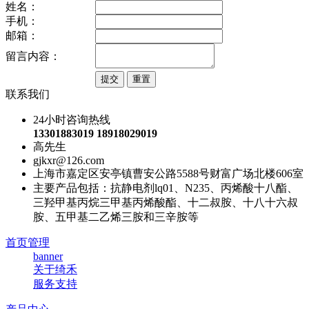
姓名：
手机：
邮箱：
留言内容：
联系我们
24小时咨询热线
13301883019 18918029019
高先生
gjkxr@126.com
上海市嘉定区安亭镇曹安公路5588号财富广场北楼606室
主要产品包括：抗静电剂lq01、N235、丙烯酸十八酯、
三羟甲基丙烷三甲基丙烯酸酯、十二叔胺、十八十六叔
胺、五甲基二乙烯三胺和三辛胺等
首页管理
banner
关于绮禾
服务支持