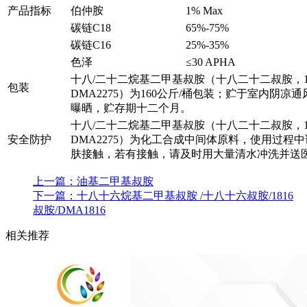
产品指标
伯仲胺
1% Max
碳链C18
65%-75%
碳链C16
25%-35%
色泽
≤30 APHA
十八/二十二烷基二甲基叔胺（十八二十二叔胺，1
包装
DMA2275）为160公斤/桶包装；贮于室内阴凉
曝晒，贮存期十二个月。
十八/二十二烷基二甲基叔胺（十八二十二叔胺，1
安全防护
DMA2275）为化工合成中间体原料，使用过程
肤接触，若有接触，请及时用大量清水冲洗并送
上一篇：
油基二甲基叔胺
下一篇：
十八十六烷基二甲基叔胺 /十八十六叔胺/1816
叔胺/DMA1816
相关推荐