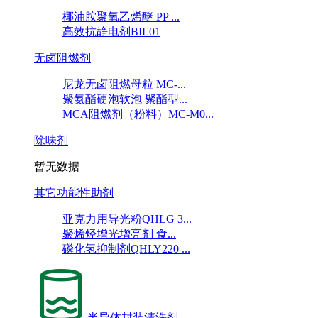
椰油胺聚氧乙烯醚 PP ...
高效抗静电剂BIL01
无卤阻燃剂
尼龙无卤阻燃母粒 MC-...
聚氨酯硬泡软泡 聚酯型...
MCA阻燃剂（粉料）MC-M0...
除味剂
暂无数据
其它功能性助剂
亚克力用导光粉QHLG 3...
聚烯烃增光增亮剂 食...
磷化氢抑制剂QHLY220 ...
半导体封装清洗剂