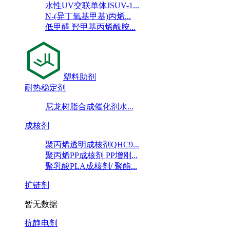
水性UV交联单体JSUV-1...
N-(异丁氧基甲基)丙烯...
低甲醛 羟甲基丙烯酰胺...
塑料助剂
耐热稳定剂
尼龙树脂合成催化剂水...
成核剂
聚丙烯透明成核剂QHC9...
聚丙烯PP成核剂 PP增刚...
聚乳酸PLA成核剂/ 聚酯...
扩链剂
暂无数据
抗静电剂