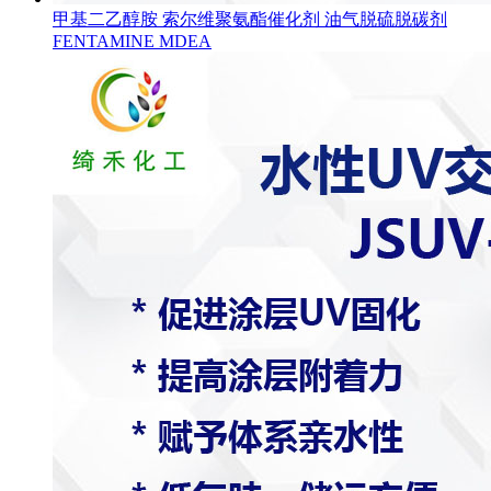
甲基二乙醇胺 索尔维聚氨酯催化剂 油气脱硫脱碳剂
FENTAMINE MDEA