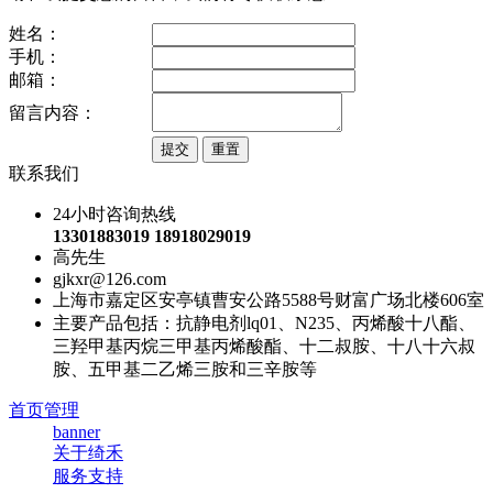
姓名：
手机：
邮箱：
留言内容：
联系我们
24小时咨询热线
13301883019 18918029019
高先生
gjkxr@126.com
上海市嘉定区安亭镇曹安公路5588号财富广场北楼606室
主要产品包括：抗静电剂lq01、N235、丙烯酸十八酯、
三羟甲基丙烷三甲基丙烯酸酯、十二叔胺、十八十六叔
胺、五甲基二乙烯三胺和三辛胺等
首页管理
banner
关于绮禾
服务支持