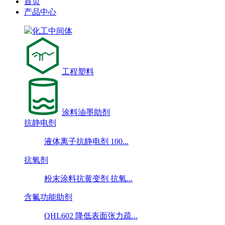
首页
产品中心
化工中间体
工程塑料
涂料油墨助剂
抗静电剂
液体离子抗静电剂 100...
抗氧剂
粉末涂料抗黄变剂 抗氧...
含氟功能助剂
QHL602 降低表面张力疏...