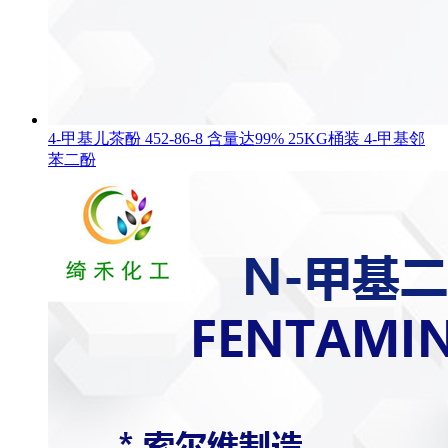
4-甲基儿茶酚 452-86-8 含量达99% 25KG桶装 4-甲基邻
苯二酚