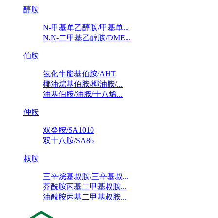
醇胺
N-甲基单乙醇胺/甲基单...
N,N-二甲基乙醇胺/DME...
伯胺
氢化牛脂基伯胺/AHT
椰油烷基伯胺/椰油胺/...
油基伯胺/油胺/十八烯...
仲胺
双癸胺/SA1010
双十八胺/SA86
叔胺
三辛烷基叔胺/三辛基叔...
芥酰胺丙基二甲基叔胺...
油酰胺丙基二甲基叔胺...