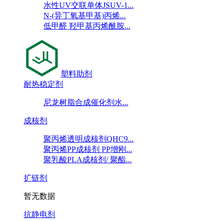
水性UV交联单体JSUV-1...
N-(异丁氧基甲基)丙烯...
低甲醛 羟甲基丙烯酰胺...
塑料助剂
耐热稳定剂
尼龙树脂合成催化剂水...
成核剂
聚丙烯透明成核剂QHC9...
聚丙烯PP成核剂 PP增刚...
聚乳酸PLA成核剂/ 聚酯...
扩链剂
暂无数据
抗静电剂