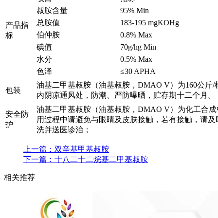
叔胺含量
95% Min
总胺值
183-195 mgKOHg
产品指
伯仲胺
0.8% Max
标
碘值
70g/hg Min
水分
0.5% Max
色泽
≤30 APHA
油基二甲基叔胺（油基叔胺，DMAO V）为160公斤
包装
内阴凉通风处，防潮、严防曝晒，贮存期十二个月。
油基二甲基叔胺（油基叔胺，DMAO V）为化工合
安全防
用过程中请避免与眼睛及皮肤接触，若有接触，请及
护
洗并送医诊治；
上一篇：
双辛基甲基叔胺
下一篇：
十八二十二烷基二甲基叔胺
相关推荐