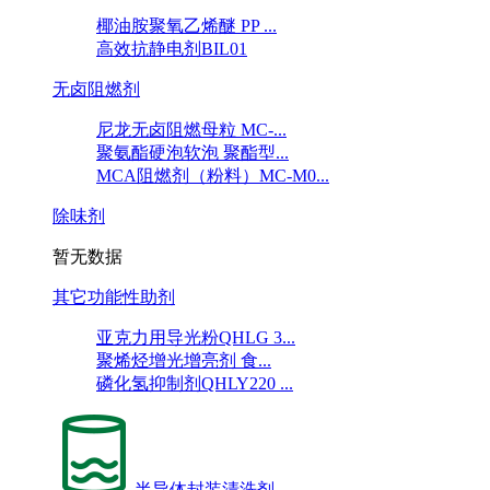
椰油胺聚氧乙烯醚 PP ...
高效抗静电剂BIL01
无卤阻燃剂
尼龙无卤阻燃母粒 MC-...
聚氨酯硬泡软泡 聚酯型...
MCA阻燃剂（粉料）MC-M0...
除味剂
暂无数据
其它功能性助剂
亚克力用导光粉QHLG 3...
聚烯烃增光增亮剂 食...
磷化氢抑制剂QHLY220 ...
半导体封装清洗剂