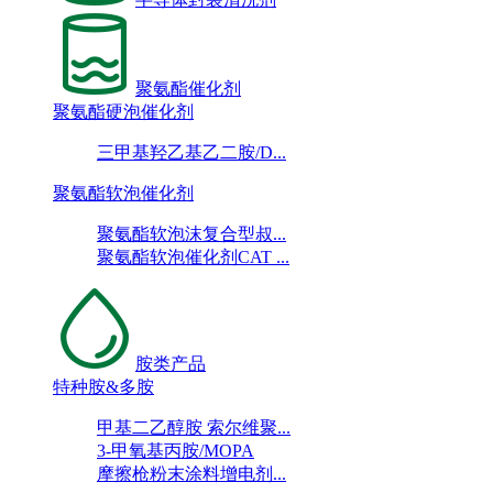
聚氨酯催化剂
聚氨酯硬泡催化剂
三甲基羟乙基乙二胺/D...
聚氨酯软泡催化剂
聚氨酯软泡沫复合型叔...
聚氨酯软泡催化剂CAT ...
胺类产品
特种胺&多胺
甲基二乙醇胺 索尔维聚...
3-甲氧基丙胺/MOPA
摩擦枪粉末涂料增电剂...