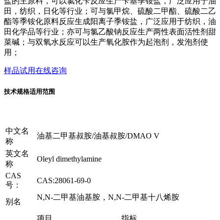
盐的主原料，可以氯化苄反应生产苄基季铵盐，广泛应用于油
田，纺织，日化等行业；可与氯甲烷、硫酸二甲酯、硫酸二乙
酯等季铵化原料反应生成阳离子季铵盐，广泛应用于纺织，油
田化学品等行业；亦可与氯乙酸钠反应生产两性表面活性剂甜
菜碱；与双氧水反应可以生产氧化胺作为起泡剂，发泡剂使
用；
样品试用
在线咨询
技术规格
适用范围
中文名
油基二甲基叔胺/油基叔胺/DMAO V
称
英文名
Oleyl dimethylamine
称
CAS
CAS:28061-69-0
号：
N,N-二甲基油基胺，N,N-二甲基十八烯胺
别名
项目
指标