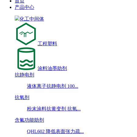
首页
产品中心
化工中间体
工程塑料
涂料油墨助剂
抗静电剂
液体离子抗静电剂 100...
抗氧剂
粉末涂料抗黄变剂 抗氧...
含氟功能助剂
QHL602 降低表面张力疏...