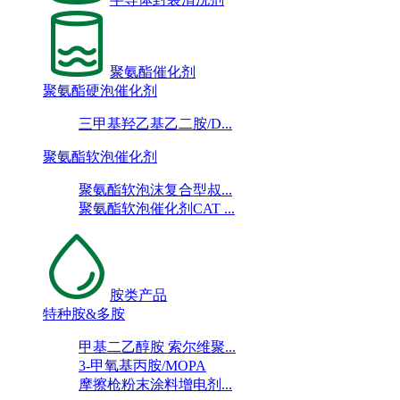
聚氨酯催化剂
聚氨酯硬泡催化剂
三甲基羟乙基乙二胺/D...
聚氨酯软泡催化剂
聚氨酯软泡沫复合型叔...
聚氨酯软泡催化剂CAT ...
胺类产品
特种胺&多胺
甲基二乙醇胺 索尔维聚...
3-甲氧基丙胺/MOPA
摩擦枪粉末涂料增电剂...