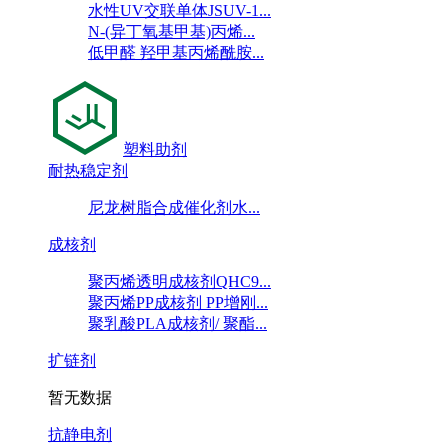
水性UV交联单体JSUV-1...
N-(异丁氧基甲基)丙烯...
低甲醛 羟甲基丙烯酰胺...
塑料助剂
耐热稳定剂
尼龙树脂合成催化剂水...
成核剂
聚丙烯透明成核剂QHC9...
聚丙烯PP成核剂 PP增刚...
聚乳酸PLA成核剂/ 聚酯...
扩链剂
暂无数据
抗静电剂