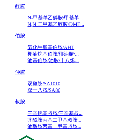
醇胺
N-甲基单乙醇胺/甲基单...
N,N-二甲基乙醇胺/DME...
伯胺
氢化牛脂基伯胺/AHT
椰油烷基伯胺/椰油胺/...
油基伯胺/油胺/十八烯...
仲胺
双癸胺/SA1010
双十八胺/SA86
叔胺
三辛烷基叔胺/三辛基叔...
芥酰胺丙基二甲基叔胺...
油酰胺丙基二甲基叔胺...