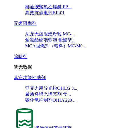
椰油胺聚氧乙烯醚 PP ...
高效抗静电剂BIL01
无卤阻燃剂
尼龙无卤阻燃母粒 MC-...
聚氨酯硬泡软泡 聚酯型...
MCA阻燃剂（粉料）MC-M0...
除味剂
暂无数据
其它功能性助剂
亚克力用导光粉QHLG 3...
聚烯烃增光增亮剂 食...
磷化氢抑制剂QHLY220 ...
半导体封装清洗剂