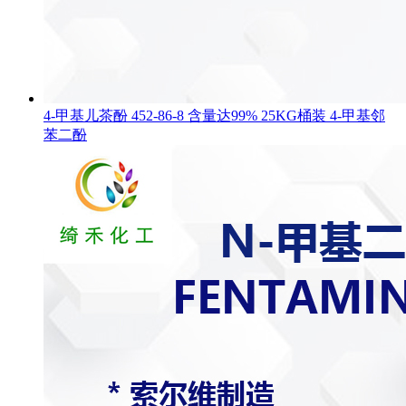
4-甲基儿茶酚 452-86-8 含量达99% 25KG桶装 4-甲基邻
苯二酚