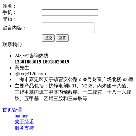
姓名：
手机：
邮箱：
留言内容：
联系我们
24小时咨询热线
13301883019 18918029019
高先生
gjkxr@126.com
上海市嘉定区安亭镇曹安公路5588号财富广场北楼606室
主要产品包括：抗静电剂lq01、N235、丙烯酸十八酯、
三羟甲基丙烷三甲基丙烯酸酯、十二叔胺、十八十六叔
胺、五甲基二乙烯三胺和三辛胺等
首页管理
banner
关于绮禾
服务支持