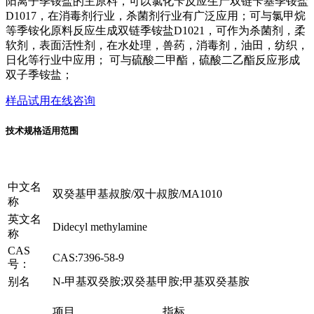
阳离子季铵盐的主原料，可以氯化苄反应生产双链苄基季铵盐
D1017，在消毒剂行业，杀菌剂行业有广泛应用；可与氯甲烷
等季铵化原料反应生成双链季铵盐D1021，可作为杀菌剂，柔
软剂，表面活性剂，在水处理，兽药，消毒剂，油田，纺织，
日化等行业中应用； 可与硫酸二甲酯，硫酸二乙酯反应形成
双子季铵盐；
样品试用
在线咨询
技术规格
适用范围
中文名
双癸基甲基叔胺/双十叔胺/MA1010
称
英文名
Didecyl methylamine
称
CAS
CAS:7396-58-9
号：
别名
N-甲基双癸胺;双癸基甲胺;甲基双癸基胺
项目
指标