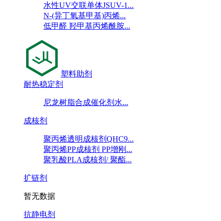
水性UV交联单体JSUV-1...
N-(异丁氧基甲基)丙烯...
低甲醛 羟甲基丙烯酰胺...
塑料助剂
耐热稳定剂
尼龙树脂合成催化剂水...
成核剂
聚丙烯透明成核剂QHC9...
聚丙烯PP成核剂 PP增刚...
聚乳酸PLA成核剂/ 聚酯...
扩链剂
暂无数据
抗静电剂