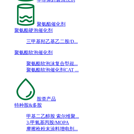
聚氨酯催化剂
聚氨酯硬泡催化剂
三甲基羟乙基乙二胺/D...
聚氨酯软泡催化剂
聚氨酯软泡沫复合型叔...
聚氨酯软泡催化剂CAT ...
胺类产品
特种胺&多胺
甲基二乙醇胺 索尔维聚...
3-甲氧基丙胺/MOPA
摩擦枪粉末涂料增电剂...