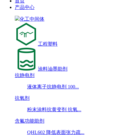
首页
产品中心
化工中间体
工程塑料
涂料油墨助剂
抗静电剂
液体离子抗静电剂 100...
抗氧剂
粉末涂料抗黄变剂 抗氧...
含氟功能助剂
QHL602 降低表面张力疏...