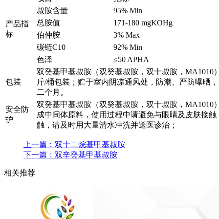
叔胺含量
95% Min
总胺值
171-180 mgKOHg
产品指
标
伯仲胺
3% Max
碳链C10
92% Min
色泽
≤50 APHA
双癸基甲基叔胺（双癸基叔胺，双十叔胺，MA1010）
包装
斤/桶包装；贮于室内阴凉通风处，防潮、严防曝晒
二个月。
双癸基甲基叔胺（双癸基叔胺，双十叔胺，MA1010
安全防
成中间体原料，使用过程中请避免与眼睛及皮肤接触
护
触，请及时用大量清水冲洗并送医诊治；
上一篇：
双十二烷基甲基叔胺
下一篇：
双辛癸基甲基叔胺
相关推荐