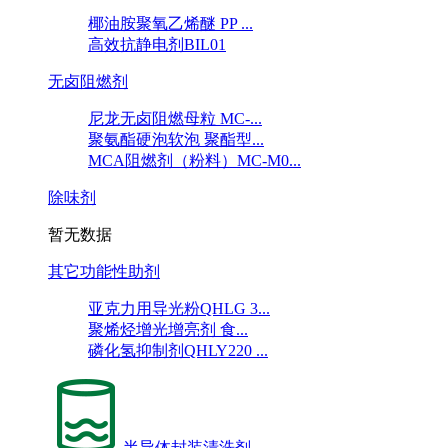
椰油胺聚氧乙烯醚 PP ...
高效抗静电剂BIL01
无卤阻燃剂
尼龙无卤阻燃母粒 MC-...
聚氨酯硬泡软泡 聚酯型...
MCA阻燃剂（粉料）MC-M0...
除味剂
暂无数据
其它功能性助剂
亚克力用导光粉QHLG 3...
聚烯烃增光增亮剂 食...
磷化氢抑制剂QHLY220 ...
半导体封装清洗剂