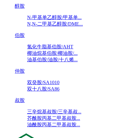
醇胺
N-甲基单乙醇胺/甲基单...
N,N-二甲基乙醇胺/DME...
伯胺
氢化牛脂基伯胺/AHT
椰油烷基伯胺/椰油胺/...
油基伯胺/油胺/十八烯...
仲胺
双癸胺/SA1010
双十八胺/SA86
叔胺
三辛烷基叔胺/三辛基叔...
芥酰胺丙基二甲基叔胺...
油酰胺丙基二甲基叔胺...