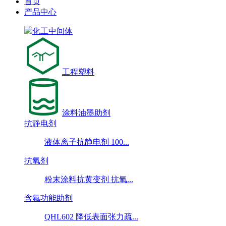
首页
产品中心
化工中间体
工程塑料
涂料油墨助剂
抗静电剂
液体离子抗静电剂 100...
抗氧剂
粉末涂料抗黄变剂 抗氧...
含氟功能助剂
QHL602 降低表面张力疏...