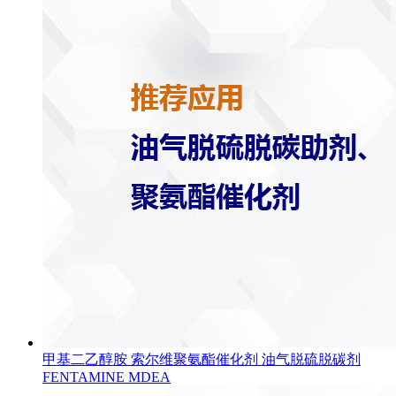
甲基二乙醇胺 索尔维聚氨酯催化剂 油气脱硫脱碳剂
FENTAMINE MDEA