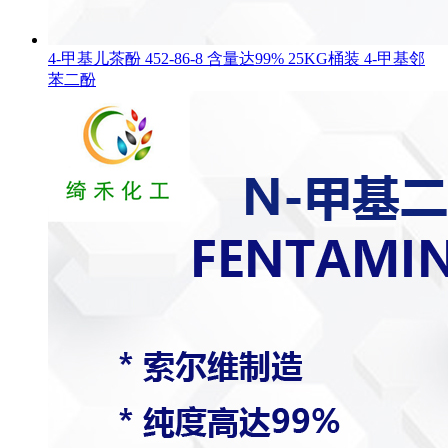
4-甲基儿茶酚 452-86-8 含量达99% 25KG桶装 4-甲基邻
苯二酚