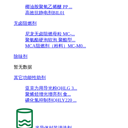
椰油胺聚氧乙烯醚 PP ...
高效抗静电剂BIL01
无卤阻燃剂
尼龙无卤阻燃母粒 MC-...
聚氨酯硬泡软泡 聚酯型...
MCA阻燃剂（粉料）MC-M0...
除味剂
暂无数据
其它功能性助剂
亚克力用导光粉QHLG 3...
聚烯烃增光增亮剂 食...
磷化氢抑制剂QHLY220 ...
半导体封装清洗剂