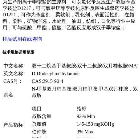
为生产阳离子季铵盐的主原料，可以氯化苄反应生产双链苄基
季铵盐D1217，可与氯甲烷等季铵化原料反应生成双链季铵盐
D1221，可作为杀菌剂，柔软剂，乳化剂，表面活性剂，在颜
料，染料，矿物浮选，水处理，油田，纺织，日化等行业中应
用；可与硫酸二甲酯，硫酸二乙酯反应形成双子季铵盐；
样品试用
在线咨询
技术规格
适用范围
中文名称
双十二烷基甲基叔胺/双十二叔胺/双月桂叔胺/MA1
英文名称
DiDodecyl methylamine
CAS号：
CAS:2915-90-4
N-甲基双月桂基胺;双月桂甲胺;甲基双月桂胺，
别名
叔胺
项目
指标
叔胺含量
92% Min
总胺值
145-153 mgKOHg
产品指标
伯仲胺
3% Max