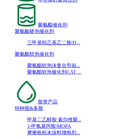
聚氨酯催化剂
聚氨酯硬泡催化剂
三甲基羟乙基乙二胺/D...
聚氨酯软泡催化剂
聚氨酯软泡沫复合型叔...
聚氨酯软泡催化剂CAT ...
胺类产品
特种胺&多胺
甲基二乙醇胺 索尔维聚...
3-甲氧基丙胺/MOPA
摩擦枪粉末涂料增电剂...