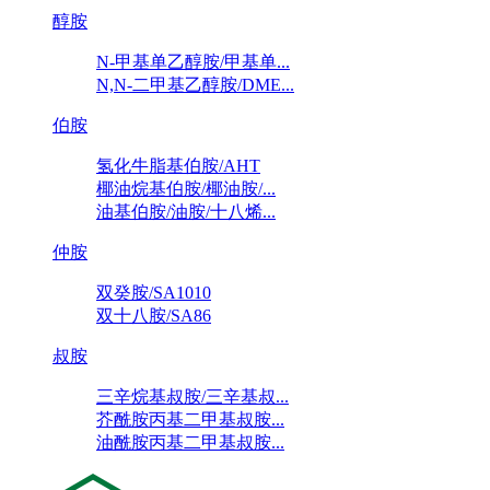
醇胺
N-甲基单乙醇胺/甲基单...
N,N-二甲基乙醇胺/DME...
伯胺
氢化牛脂基伯胺/AHT
椰油烷基伯胺/椰油胺/...
油基伯胺/油胺/十八烯...
仲胺
双癸胺/SA1010
双十八胺/SA86
叔胺
三辛烷基叔胺/三辛基叔...
芥酰胺丙基二甲基叔胺...
油酰胺丙基二甲基叔胺...