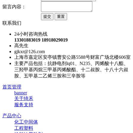
留言内容：
联系我们
24小时咨询热线
13301883019 18918029019
高先生
gjkxr@126.com
上海市嘉定区安亭镇曹安公路5588号财富广场北楼606室
主要产品包括：抗静电剂lq01、N235、丙烯酸十八酯、
三羟甲基丙烷三甲基丙烯酸酯、十二叔胺、十八十六叔
胺、五甲基二乙烯三胺和三辛胺等
首页管理
banner
关于绮禾
服务支持
产品中心
化工中间体
工程塑料