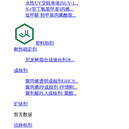
水性UV交联单体JSUV-1...
N-(异丁氧基甲基)丙烯...
低甲醛 羟甲基丙烯酰胺...
塑料助剂
耐热稳定剂
尼龙树脂合成催化剂水...
成核剂
聚丙烯透明成核剂QHC9...
聚丙烯PP成核剂 PP增刚...
聚乳酸PLA成核剂/ 聚酯...
扩链剂
暂无数据
抗静电剂