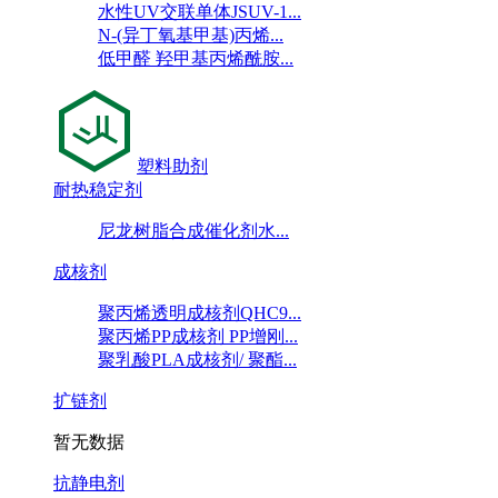
水性UV交联单体JSUV-1...
N-(异丁氧基甲基)丙烯...
低甲醛 羟甲基丙烯酰胺...
塑料助剂
耐热稳定剂
尼龙树脂合成催化剂水...
成核剂
聚丙烯透明成核剂QHC9...
聚丙烯PP成核剂 PP增刚...
聚乳酸PLA成核剂/ 聚酯...
扩链剂
暂无数据
抗静电剂