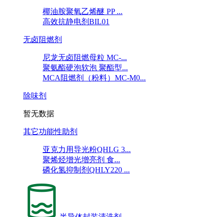
椰油胺聚氧乙烯醚 PP ...
高效抗静电剂BIL01
无卤阻燃剂
尼龙无卤阻燃母粒 MC-...
聚氨酯硬泡软泡 聚酯型...
MCA阻燃剂（粉料）MC-M0...
除味剂
暂无数据
其它功能性助剂
亚克力用导光粉QHLG 3...
聚烯烃增光增亮剂 食...
磷化氢抑制剂QHLY220 ...
半导体封装清洗剂