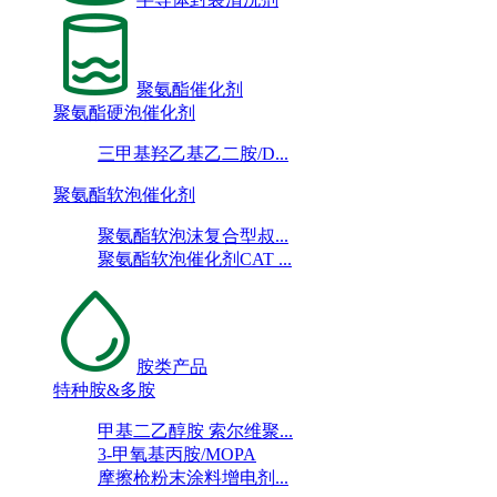
聚氨酯催化剂
聚氨酯硬泡催化剂
三甲基羟乙基乙二胺/D...
聚氨酯软泡催化剂
聚氨酯软泡沫复合型叔...
聚氨酯软泡催化剂CAT ...
胺类产品
特种胺&多胺
甲基二乙醇胺 索尔维聚...
3-甲氧基丙胺/MOPA
摩擦枪粉末涂料增电剂...