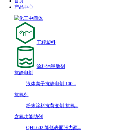
首页
产品中心
化工中间体
工程塑料
涂料油墨助剂
抗静电剂
液体离子抗静电剂 100...
抗氧剂
粉末涂料抗黄变剂 抗氧...
含氟功能助剂
QHL602 降低表面张力疏...