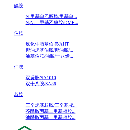
醇胺
N-甲基单乙醇胺/甲基单...
N,N-二甲基乙醇胺/DME...
伯胺
氢化牛脂基伯胺/AHT
椰油烷基伯胺/椰油胺/...
油基伯胺/油胺/十八烯...
仲胺
双癸胺/SA1010
双十八胺/SA86
叔胺
三辛烷基叔胺/三辛基叔...
芥酰胺丙基二甲基叔胺...
油酰胺丙基二甲基叔胺...