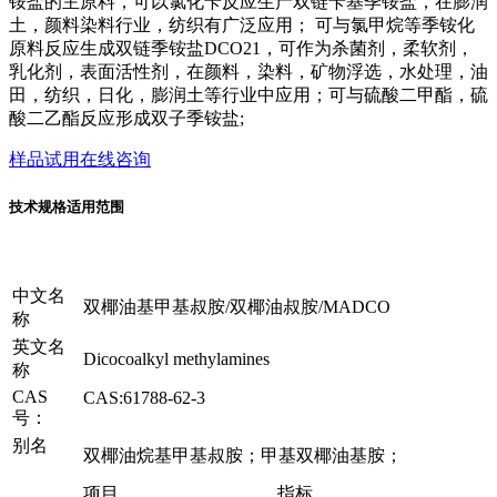
铵盐的主原料，可以氯化苄反应生产双链苄基季铵盐，在膨润
土，颜料染料行业，纺织有广泛应用； 可与氯甲烷等季铵化
原料反应生成双链季铵盐DCO21，可作为杀菌剂，柔软剂，
乳化剂，表面活性剂，在颜料，染料，矿物浮选，水处理，油
田，纺织，日化，膨润土等行业中应用；可与硫酸二甲酯，硫
酸二乙酯反应形成双子季铵盐;
样品试用
在线咨询
技术规格
适用范围
中文名
双椰油基甲基叔胺/双椰油叔胺/MADCO
称
英文名
Dicocoalkyl methylamines
称
CAS
CAS:61788-62-3
号：
别名
双椰油烷基甲基叔胺；甲基双椰油基胺；
项目
指标