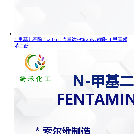
4-甲基儿茶酚 452-86-8 含量达99% 25KG桶装 4-甲基邻
苯二酚