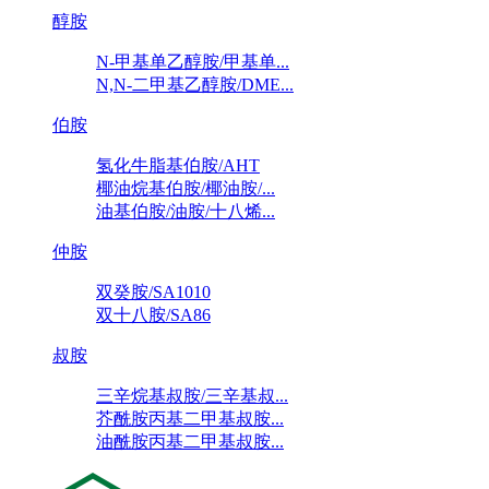
醇胺
N-甲基单乙醇胺/甲基单...
N,N-二甲基乙醇胺/DME...
伯胺
氢化牛脂基伯胺/AHT
椰油烷基伯胺/椰油胺/...
油基伯胺/油胺/十八烯...
仲胺
双癸胺/SA1010
双十八胺/SA86
叔胺
三辛烷基叔胺/三辛基叔...
芥酰胺丙基二甲基叔胺...
油酰胺丙基二甲基叔胺...