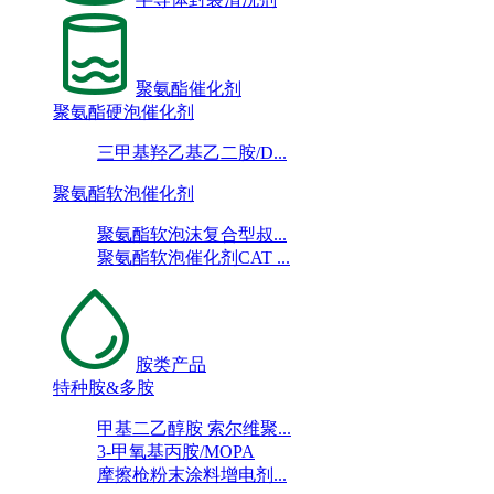
聚氨酯催化剂
聚氨酯硬泡催化剂
三甲基羟乙基乙二胺/D...
聚氨酯软泡催化剂
聚氨酯软泡沫复合型叔...
聚氨酯软泡催化剂CAT ...
胺类产品
特种胺&多胺
甲基二乙醇胺 索尔维聚...
3-甲氧基丙胺/MOPA
摩擦枪粉末涂料增电剂...