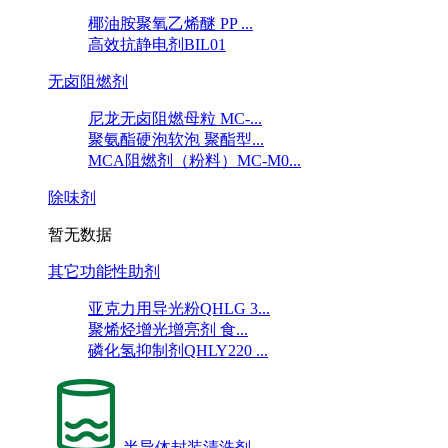
椰油胺聚氧乙烯醚 PP ...
高效抗静电剂BIL01
无卤阻燃剂
尼龙无卤阻燃母粒 MC-...
聚氨酯硬泡软泡 聚酯型...
MCA阻燃剂（粉料）MC-M0...
除味剂
暂无数据
其它功能性助剂
亚克力用导光粉QHLG 3...
聚烯烃增光增亮剂 食...
磷化氢抑制剂QHLY220 ...
半导体封装清洗剂