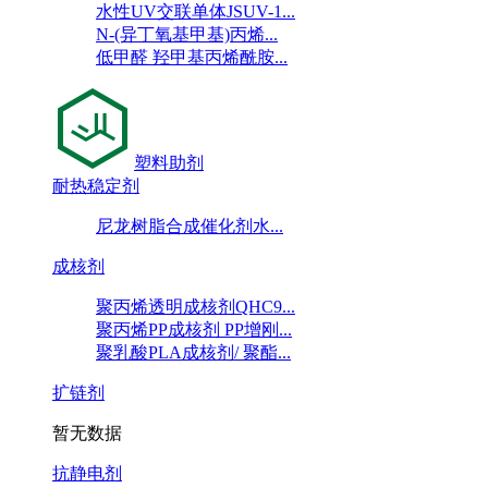
水性UV交联单体JSUV-1...
N-(异丁氧基甲基)丙烯...
低甲醛 羟甲基丙烯酰胺...
塑料助剂
耐热稳定剂
尼龙树脂合成催化剂水...
成核剂
聚丙烯透明成核剂QHC9...
聚丙烯PP成核剂 PP增刚...
聚乳酸PLA成核剂/ 聚酯...
扩链剂
暂无数据
抗静电剂