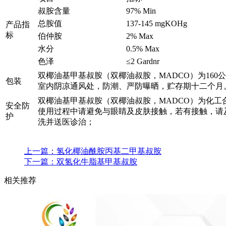
叔胺含量
97% Min
总胺值
137-145 mgKOHg
产品指
标
伯仲胺
2% Max
水分
0.5% Max
色泽
≤2 Gardnr
双椰油基甲基叔胺（双椰油叔胺，MADCO）为160
包装
室内阴凉通风处，防潮、严防曝晒，贮存期十二个月
双椰油基甲基叔胺（双椰油叔胺，MADCO）为化工
安全防
使用过程中请避免与眼睛及皮肤接触，若有接触，请
护
洗并送医诊治；
上一篇：
氢化椰油酰胺丙基二甲基叔胺
下一篇：
双氢化牛脂基甲基叔胺
相关推荐