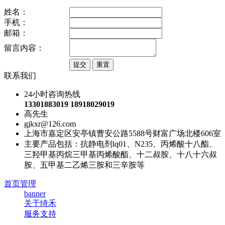
姓名：
手机：
邮箱：
留言内容：
联系我们
24小时咨询热线
13301883019 18918029019
高先生
gjkxr@126.com
上海市嘉定区安亭镇曹安公路5588号财富广场北楼606室
主要产品包括：抗静电剂lq01、N235、丙烯酸十八酯、
三羟甲基丙烷三甲基丙烯酸酯、十二叔胺、十八十六叔
胺、五甲基二乙烯三胺和三辛胺等
首页管理
banner
关于绮禾
服务支持