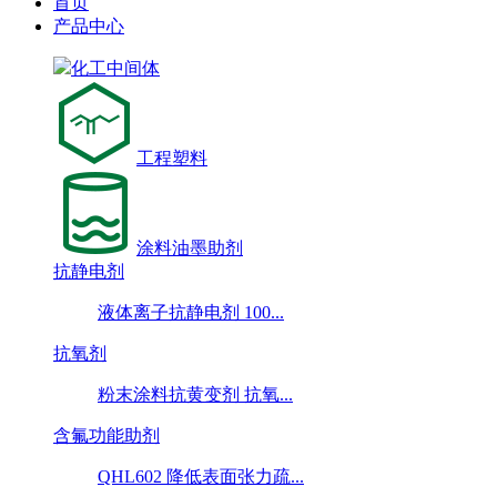
首页
产品中心
化工中间体
工程塑料
涂料油墨助剂
抗静电剂
液体离子抗静电剂 100...
抗氧剂
粉末涂料抗黄变剂 抗氧...
含氟功能助剂
QHL602 降低表面张力疏...