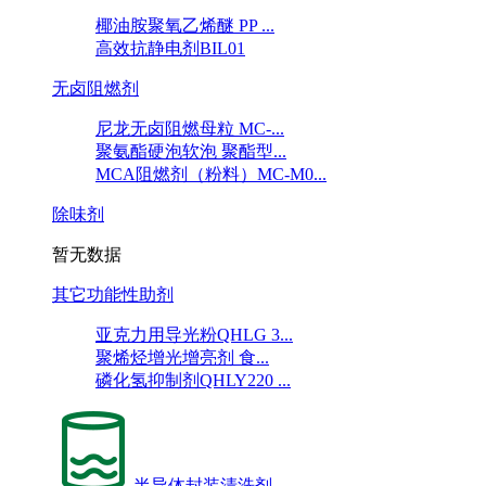
椰油胺聚氧乙烯醚 PP ...
高效抗静电剂BIL01
无卤阻燃剂
尼龙无卤阻燃母粒 MC-...
聚氨酯硬泡软泡 聚酯型...
MCA阻燃剂（粉料）MC-M0...
除味剂
暂无数据
其它功能性助剂
亚克力用导光粉QHLG 3...
聚烯烃增光增亮剂 食...
磷化氢抑制剂QHLY220 ...
半导体封装清洗剂