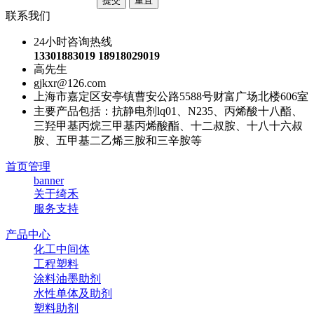
联系我们
24小时咨询热线
13301883019 18918029019
高先生
gjkxr@126.com
上海市嘉定区安亭镇曹安公路5588号财富广场北楼606室
主要产品包括：抗静电剂lq01、N235、丙烯酸十八酯、
三羟甲基丙烷三甲基丙烯酸酯、十二叔胺、十八十六叔
胺、五甲基二乙烯三胺和三辛胺等
首页管理
banner
关于绮禾
服务支持
产品中心
化工中间体
工程塑料
涂料油墨助剂
水性单体及助剂
塑料助剂