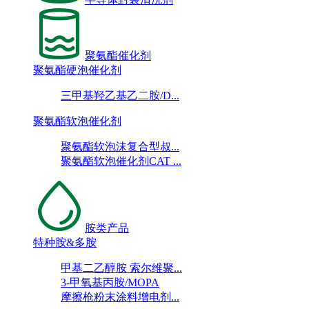
聚氨酯催化剂
聚氨酯硬泡催化剂
三甲基羟乙基乙二胺/D...
聚氨酯软泡催化剂
聚氨酯软泡沫复合型叔...
聚氨酯软泡催化剂CAT ...
胺类产品
特种胺&多胺
甲基二乙醇胺 索尔维聚...
3-甲氧基丙胺/MOPA
摩擦枪粉末涂料增电剂...