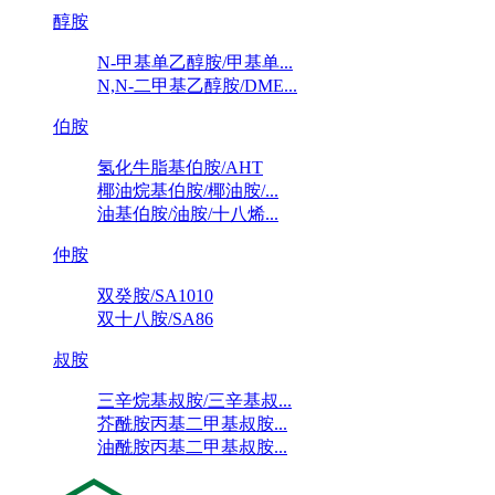
醇胺
N-甲基单乙醇胺/甲基单...
N,N-二甲基乙醇胺/DME...
伯胺
氢化牛脂基伯胺/AHT
椰油烷基伯胺/椰油胺/...
油基伯胺/油胺/十八烯...
仲胺
双癸胺/SA1010
双十八胺/SA86
叔胺
三辛烷基叔胺/三辛基叔...
芥酰胺丙基二甲基叔胺...
油酰胺丙基二甲基叔胺...