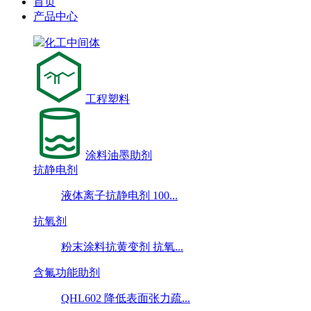
首页
产品中心
化工中间体
工程塑料
涂料油墨助剂
抗静电剂
液体离子抗静电剂 100...
抗氧剂
粉末涂料抗黄变剂 抗氧...
含氟功能助剂
QHL602 降低表面张力疏...