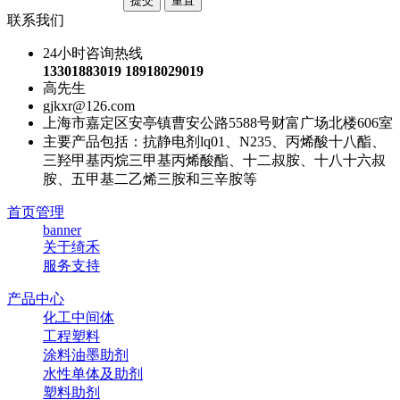
联系我们
24小时咨询热线
13301883019 18918029019
高先生
gjkxr@126.com
上海市嘉定区安亭镇曹安公路5588号财富广场北楼606室
主要产品包括：抗静电剂lq01、N235、丙烯酸十八酯、
三羟甲基丙烷三甲基丙烯酸酯、十二叔胺、十八十六叔
胺、五甲基二乙烯三胺和三辛胺等
首页管理
banner
关于绮禾
服务支持
产品中心
化工中间体
工程塑料
涂料油墨助剂
水性单体及助剂
塑料助剂