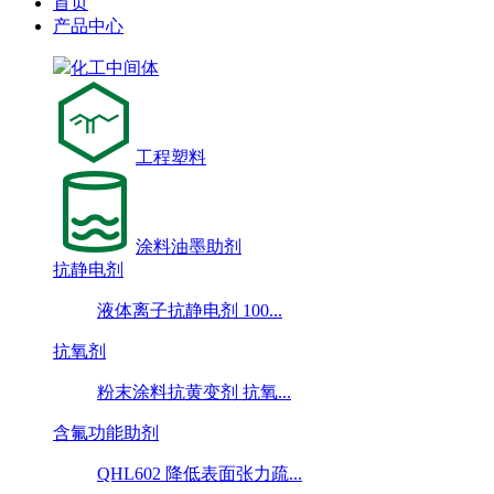
首页
产品中心
化工中间体
工程塑料
涂料油墨助剂
抗静电剂
液体离子抗静电剂 100...
抗氧剂
粉末涂料抗黄变剂 抗氧...
含氟功能助剂
QHL602 降低表面张力疏...