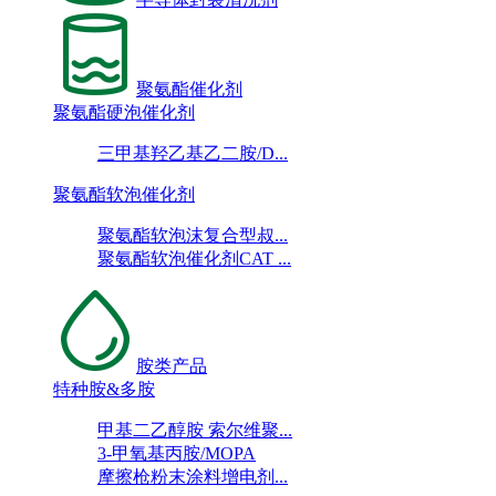
聚氨酯催化剂
聚氨酯硬泡催化剂
三甲基羟乙基乙二胺/D...
聚氨酯软泡催化剂
聚氨酯软泡沫复合型叔...
聚氨酯软泡催化剂CAT ...
胺类产品
特种胺&多胺
甲基二乙醇胺 索尔维聚...
3-甲氧基丙胺/MOPA
摩擦枪粉末涂料增电剂...