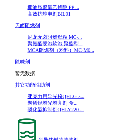
椰油胺聚氧乙烯醚 PP ...
高效抗静电剂BIL01
无卤阻燃剂
尼龙无卤阻燃母粒 MC-...
聚氨酯硬泡软泡 聚酯型...
MCA阻燃剂（粉料）MC-M0...
除味剂
暂无数据
其它功能性助剂
亚克力用导光粉QHLG 3...
聚烯烃增光增亮剂 食...
磷化氢抑制剂QHLY220 ...
半导体封装清洗剂