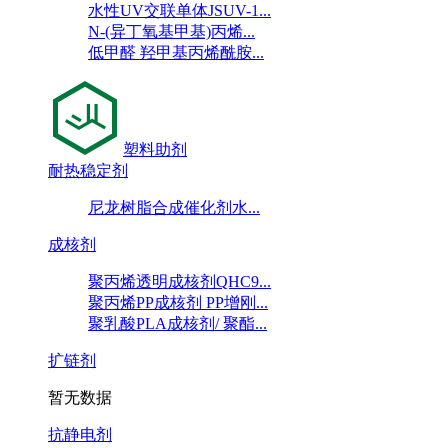
水性UV交联单体JSUV-1...
N-(异丁氧基甲基)丙烯...
低甲醛 羟甲基丙烯酰胺...
塑料助剂
耐热稳定剂
尼龙树脂合成催化剂水...
成核剂
聚丙烯透明成核剂QHC9...
聚丙烯PP成核剂 PP增刚...
聚乳酸PLA成核剂/ 聚酯...
扩链剂
暂无数据
抗静电剂