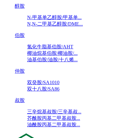
醇胺
N-甲基单乙醇胺/甲基单...
N,N-二甲基乙醇胺/DME...
伯胺
氢化牛脂基伯胺/AHT
椰油烷基伯胺/椰油胺/...
油基伯胺/油胺/十八烯...
仲胺
双癸胺/SA1010
双十八胺/SA86
叔胺
三辛烷基叔胺/三辛基叔...
芥酰胺丙基二甲基叔胺...
油酰胺丙基二甲基叔胺...