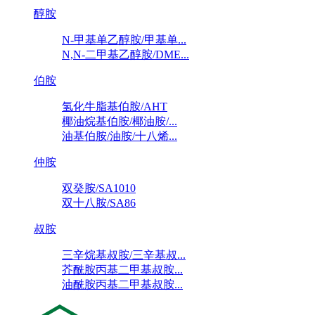
醇胺
N-甲基单乙醇胺/甲基单...
N,N-二甲基乙醇胺/DME...
伯胺
氢化牛脂基伯胺/AHT
椰油烷基伯胺/椰油胺/...
油基伯胺/油胺/十八烯...
仲胺
双癸胺/SA1010
双十八胺/SA86
叔胺
三辛烷基叔胺/三辛基叔...
芥酰胺丙基二甲基叔胺...
油酰胺丙基二甲基叔胺...