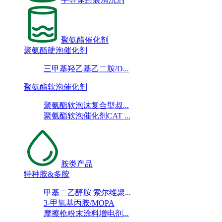
聚氨酯催化剂
聚氨酯硬泡催化剂
三甲基羟乙基乙二胺/D...
聚氨酯软泡催化剂
聚氨酯软泡沫复合型叔...
聚氨酯软泡催化剂CAT ...
胺类产品
特种胺&多胺
甲基二乙醇胺 索尔维聚...
3-甲氧基丙胺/MOPA
摩擦枪粉末涂料增电剂...