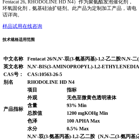
Fentacat 26, RHODOLINE HD N4）作为聚氨酯发泡催化剂，
环氧固化剂，氨基硅油扩链剂。此产品为定制加工产品，请电
话详询。
样品试用
在线咨询
技术规格
适用范围
中文名称
Fentacat 26/N,N'-
双(3-氨基丙基)-1,2-乙二胺/N,N-
英文名称
N,N'-BIS(3-AMINOPROPYL)-1,2-ETHYLENEDI
CAS号：
CAS:10563-26-5
别名
RHODOLINE HD N4
项目
指标
外观
无色至微黄色透明液体
含量
93% Min
产品指标
总胺值
1200 mgKOHg Min
色泽
100 APHA Max
水分
0.5% Max
N,N'-双(3-氨基丙基)-1,2-乙二胺（N,N-二(3-氨丙基)乙