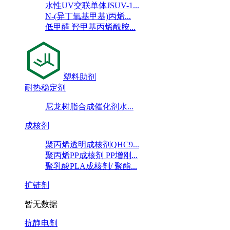
水性UV交联单体JSUV-1...
N-(异丁氧基甲基)丙烯...
低甲醛 羟甲基丙烯酰胺...
塑料助剂
耐热稳定剂
尼龙树脂合成催化剂水...
成核剂
聚丙烯透明成核剂QHC9...
聚丙烯PP成核剂 PP增刚...
聚乳酸PLA成核剂/ 聚酯...
扩链剂
暂无数据
抗静电剂