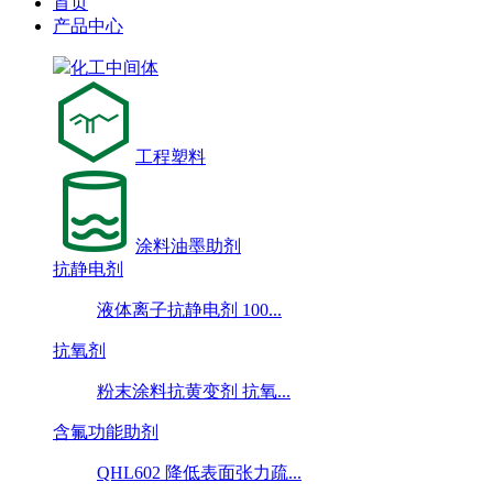
首页
产品中心
化工中间体
工程塑料
涂料油墨助剂
抗静电剂
液体离子抗静电剂 100...
抗氧剂
粉末涂料抗黄变剂 抗氧...
含氟功能助剂
QHL602 降低表面张力疏...