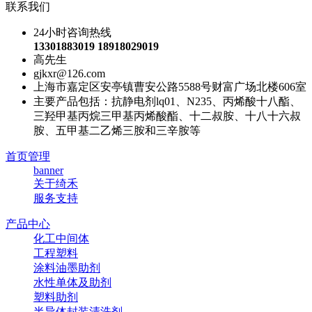
联系我们
24小时咨询热线
13301883019 18918029019
高先生
gjkxr@126.com
上海市嘉定区安亭镇曹安公路5588号财富广场北楼606室
主要产品包括：抗静电剂lq01、N235、丙烯酸十八酯、
三羟甲基丙烷三甲基丙烯酸酯、十二叔胺、十八十六叔
胺、五甲基二乙烯三胺和三辛胺等
首页管理
banner
关于绮禾
服务支持
产品中心
化工中间体
工程塑料
涂料油墨助剂
水性单体及助剂
塑料助剂
半导体封装清洗剂