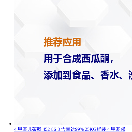
4-甲基儿茶酚 452-86-8 含量达99% 25KG桶装 4-甲基邻