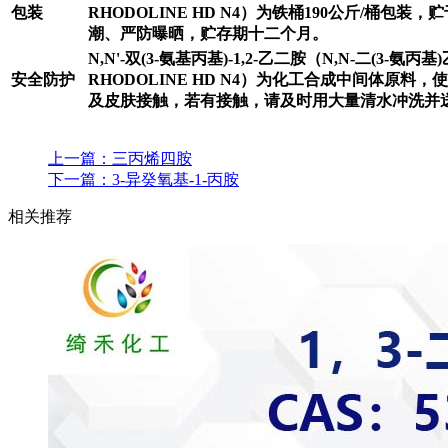
包装
RHODOLINE HD N4）为铁桶190公斤/桶包
潮、严防曝晒，贮存期十二个月。
N,N'-
双(3-氨基丙基)-1,2-乙二胺（N,N-二(3-氨丙基)乙二
安全防护
RHODOLINE HD N4）为化工合成中间体原料
及皮肤接触，若有接触，请及时用大量清水冲洗并
上一篇：
三丙烯四胺
下一篇：
3-异癸氧基-1-丙胺
相关推荐