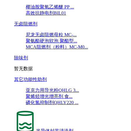
椰油胺聚氧乙烯醚 PP ...
高效抗静电剂BIL01
无卤阻燃剂
尼龙无卤阻燃母粒 MC-...
聚氨酯硬泡软泡 聚酯型...
MCA阻燃剂（粉料）MC-M0...
除味剂
暂无数据
其它功能性助剂
亚克力用导光粉QHLG 3...
聚烯烃增光增亮剂 食...
磷化氢抑制剂QHLY220 ...
半导体封装清洗剂