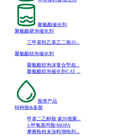
聚氨酯催化剂
聚氨酯硬泡催化剂
三甲基羟乙基乙二胺/D...
聚氨酯软泡催化剂
聚氨酯软泡沫复合型叔...
聚氨酯软泡催化剂CAT ...
胺类产品
特种胺&多胺
甲基二乙醇胺 索尔维聚...
3-甲氧基丙胺/MOPA
摩擦枪粉末涂料增电剂...