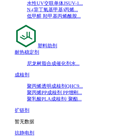
水性UV交联单体JSUV-1...
N-(异丁氧基甲基)丙烯...
低甲醛 羟甲基丙烯酰胺...
塑料助剂
耐热稳定剂
尼龙树脂合成催化剂水...
成核剂
聚丙烯透明成核剂QHC9...
聚丙烯PP成核剂 PP增刚...
聚乳酸PLA成核剂/ 聚酯...
扩链剂
暂无数据
抗静电剂