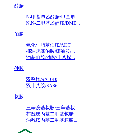
醇胺
N-甲基单乙醇胺/甲基单...
N,N-二甲基乙醇胺/DME...
伯胺
氢化牛脂基伯胺/AHT
椰油烷基伯胺/椰油胺/...
油基伯胺/油胺/十八烯...
仲胺
双癸胺/SA1010
双十八胺/SA86
叔胺
三辛烷基叔胺/三辛基叔...
芥酰胺丙基二甲基叔胺...
油酰胺丙基二甲基叔胺...