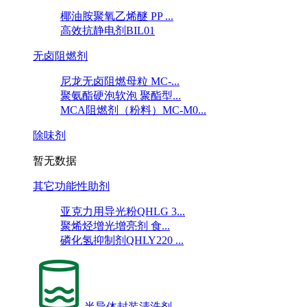
椰油胺聚氧乙烯醚 PP ...
高效抗静电剂BIL01
无卤阻燃剂
尼龙无卤阻燃母粒 MC-...
聚氨酯硬泡软泡 聚酯型...
MCA阻燃剂（粉料）MC-M0...
除味剂
暂无数据
其它功能性助剂
亚克力用导光粉QHLG 3...
聚烯烃增光增亮剂 食...
磷化氢抑制剂QHLY220 ...
半导体封装清洗剂