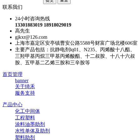
联系我们
24小时咨询热线
13301883019 18918029019
高先生
gjkxr@126.com
上海市嘉定区安亭镇曹安公路5588号财富广场北楼606室
主要产品包括：抗静电剂lq01、N235、丙烯酸十八酯、
三羟甲基丙烷三甲基丙烯酸酯、十二叔胺、十八十六叔
胺、五甲基二乙烯三胺和三辛胺等
首页管理
banner
关于绮禾
服务支持
产品中心
化工中间体
工程塑料
涂料油墨助剂
水性单体及助剂
塑料助剂