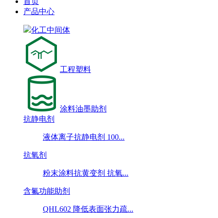
首页
产品中心
化工中间体
工程塑料
涂料油墨助剂
抗静电剂
液体离子抗静电剂 100...
抗氧剂
粉末涂料抗黄变剂 抗氧...
含氟功能助剂
QHL602 降低表面张力疏...