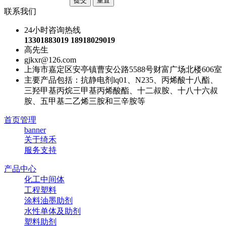
联系我们
24小时咨询热线
13301883019 18918029019
高先生
gjkxr@126.com
上海市嘉定区安亭镇曹安公路5588号财富广场北楼606室
主要产品包括：抗静电剂lq01、N235、丙烯酸十八酯、
三羟甲基丙烷三甲基丙烯酸酯、十二叔胺、十八十六叔
胺、五甲基二乙烯三胺和三辛胺等
首页管理
banner
关于绮禾
服务支持
产品中心
化工中间体
工程塑料
涂料油墨助剂
水性单体及助剂
塑料助剂