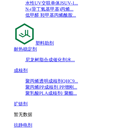
水性UV交联单体JSUV-1...
N-(异丁氧基甲基)丙烯...
低甲醛 羟甲基丙烯酰胺...
塑料助剂
耐热稳定剂
尼龙树脂合成催化剂水...
成核剂
聚丙烯透明成核剂QHC9...
聚丙烯PP成核剂 PP增刚...
聚乳酸PLA成核剂/ 聚酯...
扩链剂
暂无数据
抗静电剂