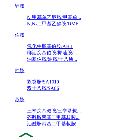
醇胺
N-甲基单乙醇胺/甲基单...
N,N-二甲基乙醇胺/DME...
伯胺
氢化牛脂基伯胺/AHT
椰油烷基伯胺/椰油胺/...
油基伯胺/油胺/十八烯...
仲胺
双癸胺/SA1010
双十八胺/SA86
叔胺
三辛烷基叔胺/三辛基叔...
芥酰胺丙基二甲基叔胺...
油酰胺丙基二甲基叔胺...