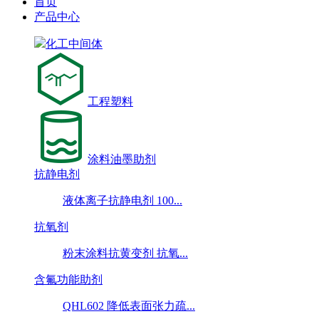
首页
产品中心
化工中间体
工程塑料
涂料油墨助剂
抗静电剂
液体离子抗静电剂 100...
抗氧剂
粉末涂料抗黄变剂 抗氧...
含氟功能助剂
QHL602 降低表面张力疏...