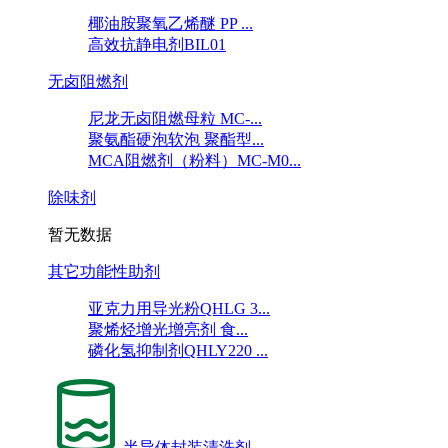
椰油胺聚氧乙烯醚 PP ...
高效抗静电剂BIL01
无卤阻燃剂
尼龙无卤阻燃母粒 MC-...
聚氨酯硬泡软泡 聚酯型...
MCA阻燃剂（粉料）MC-M0...
除味剂
暂无数据
其它功能性助剂
亚克力用导光粉QHLG 3...
聚烯烃增光增亮剂 食...
磷化氢抑制剂QHLY220 ...
半导体封装清洗剂