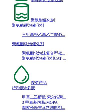
聚氨酯催化剂
聚氨酯硬泡催化剂
三甲基羟乙基乙二胺/D...
聚氨酯软泡催化剂
聚氨酯软泡沫复合型叔...
聚氨酯软泡催化剂CAT ...
胺类产品
特种胺&多胺
甲基二乙醇胺 索尔维聚...
3-甲氧基丙胺/MOPA
摩擦枪粉末涂料增电剂...