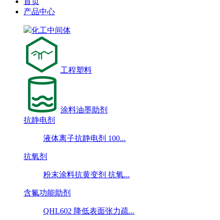
首页
产品中心
化工中间体
工程塑料
涂料油墨助剂
抗静电剂
液体离子抗静电剂 100...
抗氧剂
粉末涂料抗黄变剂 抗氧...
含氟功能助剂
QHL602 降低表面张力疏...