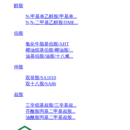
醇胺
N-甲基单乙醇胺/甲基单...
N,N-二甲基乙醇胺/DME...
伯胺
氢化牛脂基伯胺/AHT
椰油烷基伯胺/椰油胺/...
油基伯胺/油胺/十八烯...
仲胺
双癸胺/SA1010
双十八胺/SA86
叔胺
三辛烷基叔胺/三辛基叔...
芥酰胺丙基二甲基叔胺...
油酰胺丙基二甲基叔胺...