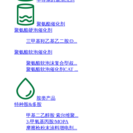
聚氨酯催化剂
聚氨酯硬泡催化剂
三甲基羟乙基乙二胺/D...
聚氨酯软泡催化剂
聚氨酯软泡沫复合型叔...
聚氨酯软泡催化剂CAT ...
胺类产品
特种胺&多胺
甲基二乙醇胺 索尔维聚...
3-甲氧基丙胺/MOPA
摩擦枪粉末涂料增电剂...