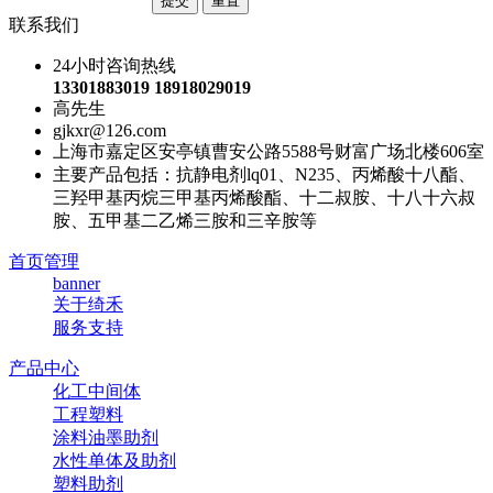
联系我们
24小时咨询热线
13301883019 18918029019
高先生
gjkxr@126.com
上海市嘉定区安亭镇曹安公路5588号财富广场北楼606室
主要产品包括：抗静电剂lq01、N235、丙烯酸十八酯、
三羟甲基丙烷三甲基丙烯酸酯、十二叔胺、十八十六叔
胺、五甲基二乙烯三胺和三辛胺等
首页管理
banner
关于绮禾
服务支持
产品中心
化工中间体
工程塑料
涂料油墨助剂
水性单体及助剂
塑料助剂