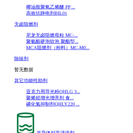
椰油胺聚氧乙烯醚 PP ...
高效抗静电剂BIL01
无卤阻燃剂
尼龙无卤阻燃母粒 MC-...
聚氨酯硬泡软泡 聚酯型...
MCA阻燃剂（粉料）MC-M0...
除味剂
暂无数据
其它功能性助剂
亚克力用导光粉QHLG 3...
聚烯烃增光增亮剂 食...
磷化氢抑制剂QHLY220 ...
半导体封装清洗剂