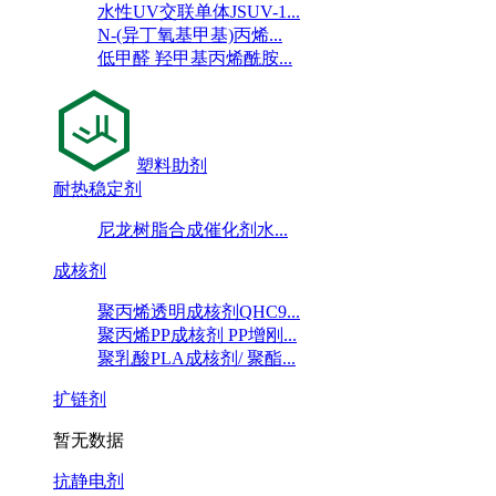
水性UV交联单体JSUV-1...
N-(异丁氧基甲基)丙烯...
低甲醛 羟甲基丙烯酰胺...
塑料助剂
耐热稳定剂
尼龙树脂合成催化剂水...
成核剂
聚丙烯透明成核剂QHC9...
聚丙烯PP成核剂 PP增刚...
聚乳酸PLA成核剂/ 聚酯...
扩链剂
暂无数据
抗静电剂