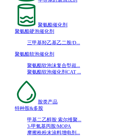
聚氨酯催化剂
聚氨酯硬泡催化剂
三甲基羟乙基乙二胺/D...
聚氨酯软泡催化剂
聚氨酯软泡沫复合型叔...
聚氨酯软泡催化剂CAT ...
胺类产品
特种胺&多胺
甲基二乙醇胺 索尔维聚...
3-甲氧基丙胺/MOPA
摩擦枪粉末涂料增电剂...