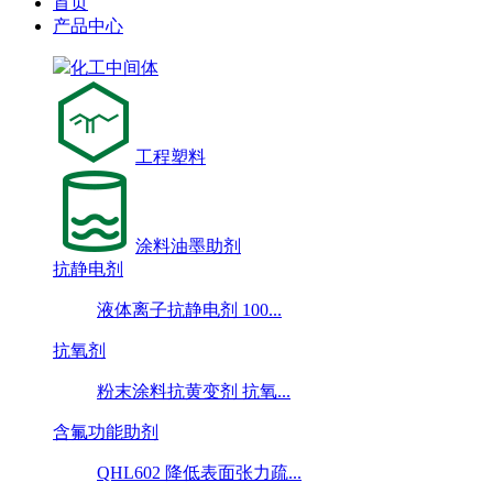
首页
产品中心
化工中间体
工程塑料
涂料油墨助剂
抗静电剂
液体离子抗静电剂 100...
抗氧剂
粉末涂料抗黄变剂 抗氧...
含氟功能助剂
QHL602 降低表面张力疏...