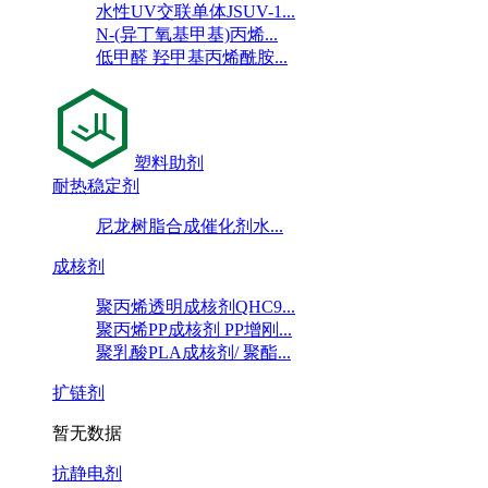
水性UV交联单体JSUV-1...
N-(异丁氧基甲基)丙烯...
低甲醛 羟甲基丙烯酰胺...
塑料助剂
耐热稳定剂
尼龙树脂合成催化剂水...
成核剂
聚丙烯透明成核剂QHC9...
聚丙烯PP成核剂 PP增刚...
聚乳酸PLA成核剂/ 聚酯...
扩链剂
暂无数据
抗静电剂