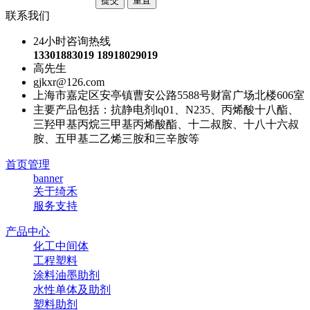
联系我们
24小时咨询热线
13301883019 18918029019
高先生
gjkxr@126.com
上海市嘉定区安亭镇曹安公路5588号财富广场北楼606室
主要产品包括：抗静电剂lq01、N235、丙烯酸十八酯、
三羟甲基丙烷三甲基丙烯酸酯、十二叔胺、十八十六叔
胺、五甲基二乙烯三胺和三辛胺等
首页管理
banner
关于绮禾
服务支持
产品中心
化工中间体
工程塑料
涂料油墨助剂
水性单体及助剂
塑料助剂