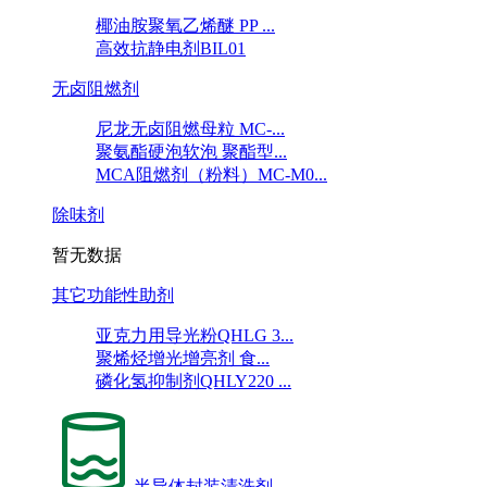
椰油胺聚氧乙烯醚 PP ...
高效抗静电剂BIL01
无卤阻燃剂
尼龙无卤阻燃母粒 MC-...
聚氨酯硬泡软泡 聚酯型...
MCA阻燃剂（粉料）MC-M0...
除味剂
暂无数据
其它功能性助剂
亚克力用导光粉QHLG 3...
聚烯烃增光增亮剂 食...
磷化氢抑制剂QHLY220 ...
半导体封装清洗剂