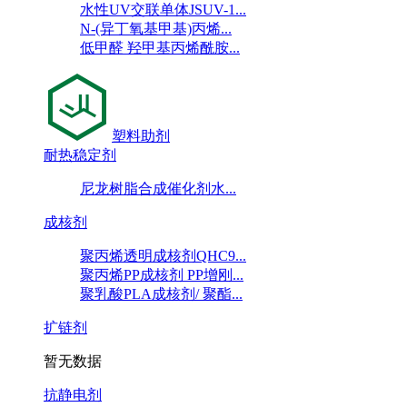
水性UV交联单体JSUV-1...
N-(异丁氧基甲基)丙烯...
低甲醛 羟甲基丙烯酰胺...
塑料助剂
耐热稳定剂
尼龙树脂合成催化剂水...
成核剂
聚丙烯透明成核剂QHC9...
聚丙烯PP成核剂 PP增刚...
聚乳酸PLA成核剂/ 聚酯...
扩链剂
暂无数据
抗静电剂