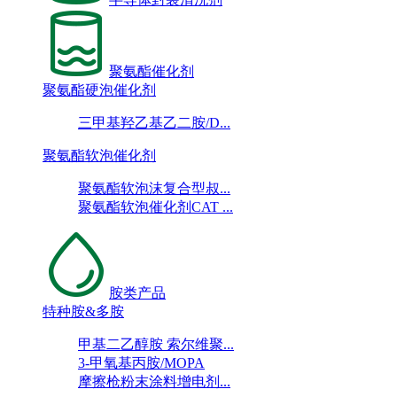
聚氨酯催化剂
聚氨酯硬泡催化剂
三甲基羟乙基乙二胺/D...
聚氨酯软泡催化剂
聚氨酯软泡沫复合型叔...
聚氨酯软泡催化剂CAT ...
胺类产品
特种胺&多胺
甲基二乙醇胺 索尔维聚...
3-甲氧基丙胺/MOPA
摩擦枪粉末涂料增电剂...