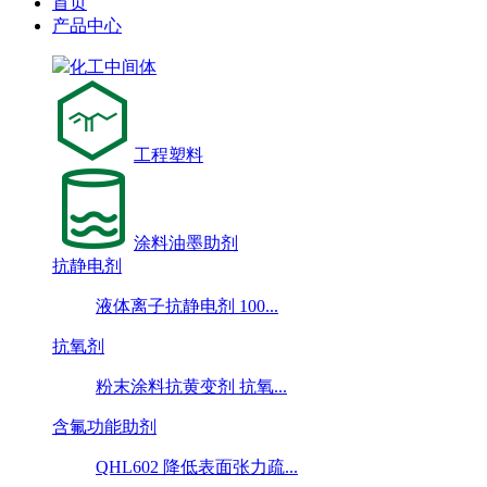
首页
产品中心
化工中间体
工程塑料
涂料油墨助剂
抗静电剂
液体离子抗静电剂 100...
抗氧剂
粉末涂料抗黄变剂 抗氧...
含氟功能助剂
QHL602 降低表面张力疏...