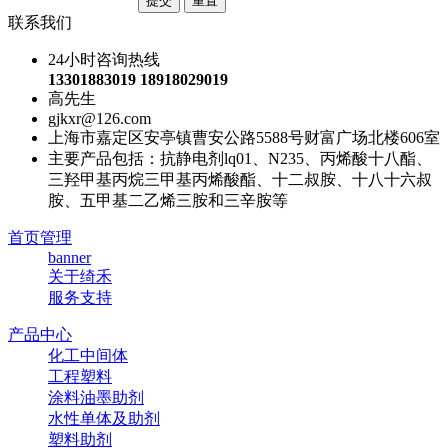
联系我们
24小时咨询热线
13301883019 18918029019
高先生
gjkxr@126.com
上海市嘉定区安亭镇曹安公路5588号财富广场北楼606室
主要产品包括：抗静电剂lq01、N235、丙烯酸十八酯、
三羟甲基丙烷三甲基丙烯酸酯、十二叔胺、十八十六叔
胺、五甲基二乙烯三胺和三辛胺等
首页管理
banner
关于绮禾
服务支持
产品中心
化工中间体
工程塑料
涂料油墨助剂
水性单体及助剂
塑料助剂