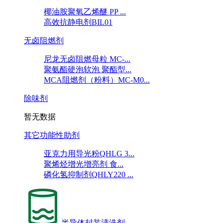
椰油胺聚氧乙烯醚 PP ...
高效抗静电剂BIL01
无卤阻燃剂
尼龙无卤阻燃母粒 MC-...
聚氨酯硬泡软泡 聚酯型...
MCA阻燃剂（粉料）MC-M0...
除味剂
暂无数据
其它功能性助剂
亚克力用导光粉QHLG 3...
聚烯烃增光增亮剂 食...
磷化氢抑制剂QHLY220 ...
半导体封装清洗剂