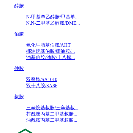
醇胺
N-甲基单乙醇胺/甲基单...
N,N-二甲基乙醇胺/DME...
伯胺
氢化牛脂基伯胺/AHT
椰油烷基伯胺/椰油胺/...
油基伯胺/油胺/十八烯...
仲胺
双癸胺/SA1010
双十八胺/SA86
叔胺
三辛烷基叔胺/三辛基叔...
芥酰胺丙基二甲基叔胺...
油酰胺丙基二甲基叔胺...