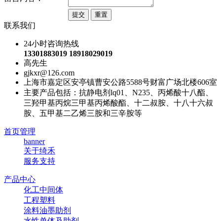
联系我们
24小时咨询热线
13301883019 18918029019
高先生
gjkxr@126.com
上海市嘉定区安亭镇曹安公路5588号财富广场北楼606室
主要产品包括：抗静电剂lq01、N235、丙烯酸十八酯、
三羟甲基丙烷三甲基丙烯酸酯、十二叔胺、十八十六叔
胺、五甲基二乙烯三胺和三辛胺等
首页管理
banner
关于绮禾
服务支持
产品中心
化工中间体
工程塑料
涂料油墨助剂
水性单体及助剂