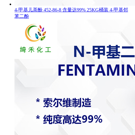
4-甲基儿茶酚 452-86-8 含量达99% 25KG桶装 4-甲基邻
苯二酚