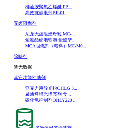
椰油胺聚氧乙烯醚 PP ...
高效抗静电剂BIL01
无卤阻燃剂
尼龙无卤阻燃母粒 MC-...
聚氨酯硬泡软泡 聚酯型...
MCA阻燃剂（粉料）MC-M0...
除味剂
暂无数据
其它功能性助剂
亚克力用导光粉QHLG 3...
聚烯烃增光增亮剂 食...
磷化氢抑制剂QHLY220 ...
半导体封装清洗剂