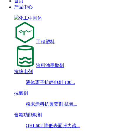
首页
产品中心
化工中间体
工程塑料
涂料油墨助剂
抗静电剂
液体离子抗静电剂 100...
抗氧剂
粉末涂料抗黄变剂 抗氧...
含氟功能助剂
QHL602 降低表面张力疏...