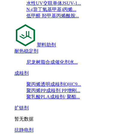
水性UV交联单体JSUV-1...
N-(异丁氧基甲基)丙烯...
低甲醛 羟甲基丙烯酰胺...
塑料助剂
耐热稳定剂
尼龙树脂合成催化剂水...
成核剂
聚丙烯透明成核剂QHC9...
聚丙烯PP成核剂 PP增刚...
聚乳酸PLA成核剂/ 聚酯...
扩链剂
暂无数据
抗静电剂