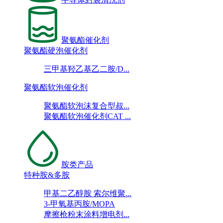
聚氨酯催化剂
聚氨酯硬泡催化剂
三甲基羟乙基乙二胺/D...
聚氨酯软泡催化剂
聚氨酯软泡沫复合型叔...
聚氨酯软泡催化剂CAT ...
胺类产品
特种胺&多胺
甲基二乙醇胺 索尔维聚...
3-甲氧基丙胺/MOPA
摩擦枪粉末涂料增电剂...