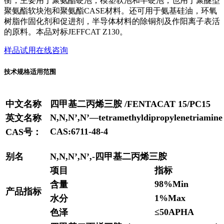
衡，主要用于聚氨酯硬泡，模塑软泡和半硬泡，也用于聚醚型
聚氨酯软块泡和聚氨酯CASE材料。还可用于氨基硅油，环氧
树脂作固化剂和促进剂，半导体材料的除铜剂及作阳离子表活
的原料。本品对标JEFFCAT Z130。
样品试用
在线咨询
技术规格
适用范围
中文名称
四甲基二丙烯三胺 /FENTACAT 15/PC15
N,N,N’,N’—tetramethyldipropylenetriamine
英文名称
CAS:6711-48-4
CAS号：
别名
N,N,N’,N’,-四甲基二丙烯三胺
项目
指标
98%Min
含量
产品指标
1%Max
水分
≤50APHA
色泽