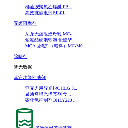
椰油胺聚氧乙烯醚 PP ...
高效抗静电剂BIL01
无卤阻燃剂
尼龙无卤阻燃母粒 MC-...
聚氨酯硬泡软泡 聚酯型...
MCA阻燃剂（粉料）MC-M0...
除味剂
暂无数据
其它功能性助剂
亚克力用导光粉QHLG 3...
聚烯烃增光增亮剂 食...
磷化氢抑制剂QHLY220 ...
半导体封装清洗剂