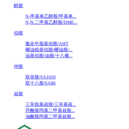
醇胺
N-甲基单乙醇胺/甲基单...
N,N-二甲基乙醇胺/DME...
伯胺
氢化牛脂基伯胺/AHT
椰油烷基伯胺/椰油胺/...
油基伯胺/油胺/十八烯...
仲胺
双癸胺/SA1010
双十八胺/SA86
叔胺
三辛烷基叔胺/三辛基叔...
芥酰胺丙基二甲基叔胺...
油酰胺丙基二甲基叔胺...