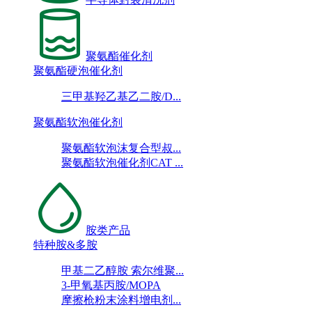
聚氨酯催化剂
聚氨酯硬泡催化剂
三甲基羟乙基乙二胺/D...
聚氨酯软泡催化剂
聚氨酯软泡沫复合型叔...
聚氨酯软泡催化剂CAT ...
胺类产品
特种胺&多胺
甲基二乙醇胺 索尔维聚...
3-甲氧基丙胺/MOPA
摩擦枪粉末涂料增电剂...