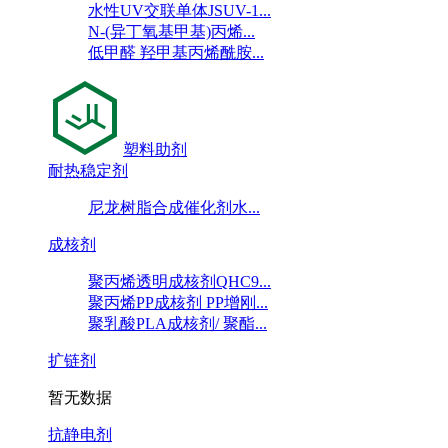
水性UV交联单体JSUV-1...
N-(异丁氧基甲基)丙烯...
低甲醛 羟甲基丙烯酰胺...
塑料助剂
耐热稳定剂
尼龙树脂合成催化剂水...
成核剂
聚丙烯透明成核剂QHC9...
聚丙烯PP成核剂 PP增刚...
聚乳酸PLA成核剂/ 聚酯...
扩链剂
暂无数据
抗静电剂