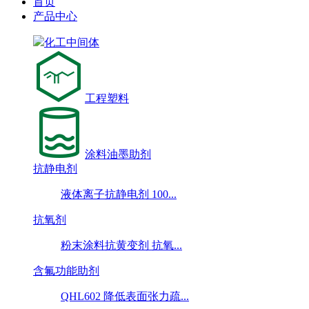
首页
产品中心
化工中间体
工程塑料
涂料油墨助剂
抗静电剂
液体离子抗静电剂 100...
抗氧剂
粉末涂料抗黄变剂 抗氧...
含氟功能助剂
QHL602 降低表面张力疏...