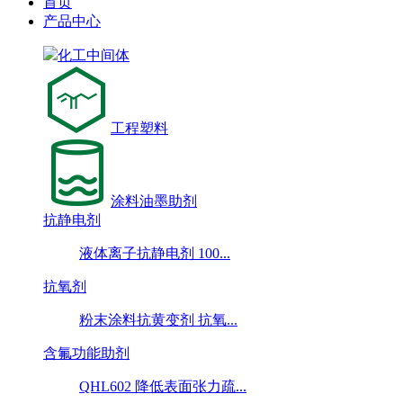
首页
产品中心
化工中间体
工程塑料
涂料油墨助剂
抗静电剂
液体离子抗静电剂 100...
抗氧剂
粉末涂料抗黄变剂 抗氧...
含氟功能助剂
QHL602 降低表面张力疏...