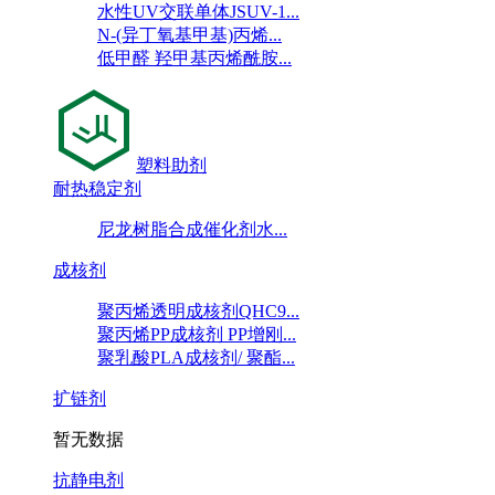
水性UV交联单体JSUV-1...
N-(异丁氧基甲基)丙烯...
低甲醛 羟甲基丙烯酰胺...
塑料助剂
耐热稳定剂
尼龙树脂合成催化剂水...
成核剂
聚丙烯透明成核剂QHC9...
聚丙烯PP成核剂 PP增刚...
聚乳酸PLA成核剂/ 聚酯...
扩链剂
暂无数据
抗静电剂