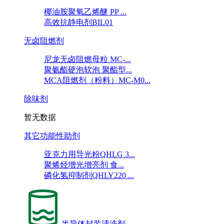
椰油胺聚氧乙烯醚 PP ...
高效抗静电剂BIL01
无卤阻燃剂
尼龙无卤阻燃母粒 MC-...
聚氨酯硬泡软泡 聚酯型...
MCA阻燃剂（粉料）MC-M0...
除味剂
暂无数据
其它功能性助剂
亚克力用导光粉QHLG 3...
聚烯烃增光增亮剂 食...
磷化氢抑制剂QHLY220 ...
半导体封装清洗剂