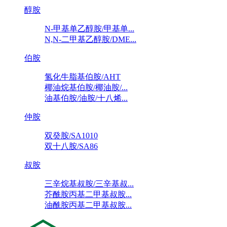
醇胺
N-甲基单乙醇胺/甲基单...
N,N-二甲基乙醇胺/DME...
伯胺
氢化牛脂基伯胺/AHT
椰油烷基伯胺/椰油胺/...
油基伯胺/油胺/十八烯...
仲胺
双癸胺/SA1010
双十八胺/SA86
叔胺
三辛烷基叔胺/三辛基叔...
芥酰胺丙基二甲基叔胺...
油酰胺丙基二甲基叔胺...