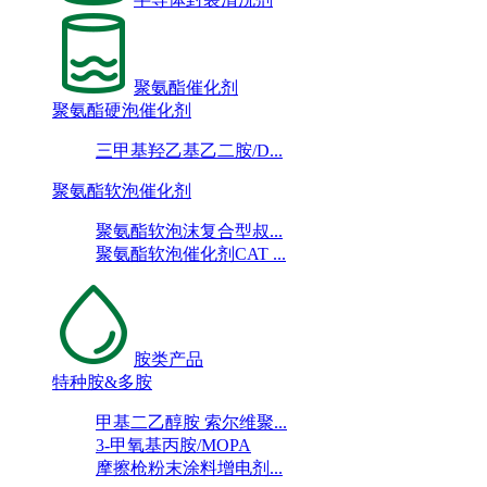
聚氨酯催化剂
聚氨酯硬泡催化剂
三甲基羟乙基乙二胺/D...
聚氨酯软泡催化剂
聚氨酯软泡沫复合型叔...
聚氨酯软泡催化剂CAT ...
胺类产品
特种胺&多胺
甲基二乙醇胺 索尔维聚...
3-甲氧基丙胺/MOPA
摩擦枪粉末涂料增电剂...