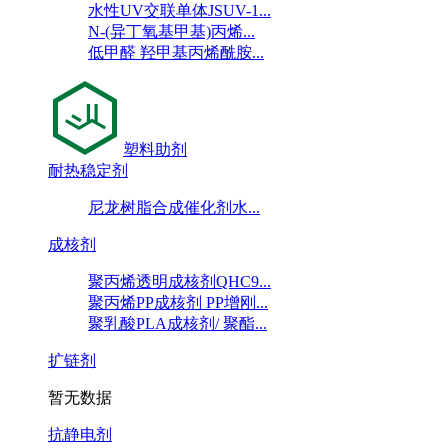
水性UV交联单体JSUV-1...
N-(异丁氧基甲基)丙烯...
低甲醛 羟甲基丙烯酰胺...
塑料助剂
耐热稳定剂
尼龙树脂合成催化剂水...
成核剂
聚丙烯透明成核剂QHC9...
聚丙烯PP成核剂 PP增刚...
聚乳酸PLA成核剂/ 聚酯...
扩链剂
暂无数据
抗静电剂