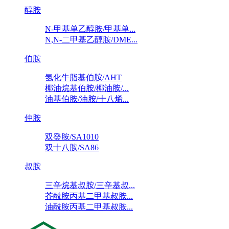
醇胺
N-甲基单乙醇胺/甲基单...
N,N-二甲基乙醇胺/DME...
伯胺
氢化牛脂基伯胺/AHT
椰油烷基伯胺/椰油胺/...
油基伯胺/油胺/十八烯...
仲胺
双癸胺/SA1010
双十八胺/SA86
叔胺
三辛烷基叔胺/三辛基叔...
芥酰胺丙基二甲基叔胺...
油酰胺丙基二甲基叔胺...