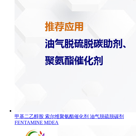
甲基二乙醇胺 索尔维聚氨酯催化剂 油气脱硫脱碳剂
FENTAMINE MDEA