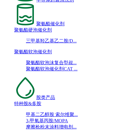
聚氨酯催化剂
聚氨酯硬泡催化剂
三甲基羟乙基乙二胺/D...
聚氨酯软泡催化剂
聚氨酯软泡沫复合型叔...
聚氨酯软泡催化剂CAT ...
胺类产品
特种胺&多胺
甲基二乙醇胺 索尔维聚...
3-甲氧基丙胺/MOPA
摩擦枪粉末涂料增电剂...