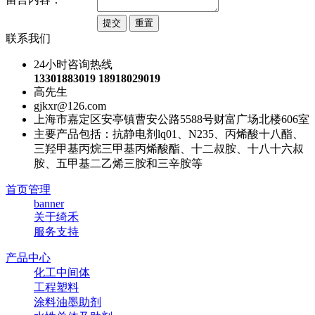
联系我们
24小时咨询热线
13301883019 18918029019
高先生
gjkxr@126.com
上海市嘉定区安亭镇曹安公路5588号财富广场北楼606室
主要产品包括：抗静电剂lq01、N235、丙烯酸十八酯、
三羟甲基丙烷三甲基丙烯酸酯、十二叔胺、十八十六叔
胺、五甲基二乙烯三胺和三辛胺等
首页管理
banner
关于绮禾
服务支持
产品中心
化工中间体
工程塑料
涂料油墨助剂