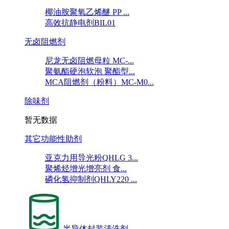
椰油胺聚氧乙烯醚 PP ...
高效抗静电剂BIL01
无卤阻燃剂
尼龙无卤阻燃母粒 MC-...
聚氨酯硬泡软泡 聚酯型...
MCA阻燃剂（粉料）MC-M0...
除味剂
暂无数据
其它功能性助剂
亚克力用导光粉QHLG 3...
聚烯烃增光增亮剂 食...
磷化氢抑制剂QHLY220 ...
半导体封装清洗剂