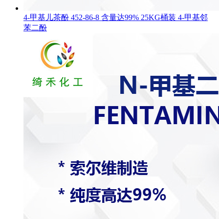
4-甲基儿茶酚 452-86-8 含量达99% 25KG桶装 4-甲基邻
苯二酚