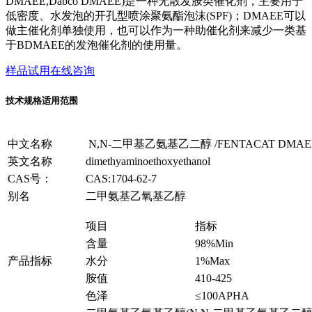
DMAEE,Dabco DMAEE)是一种无散发胺类催化剂，主要用于
低密度、水发泡的开孔型喷涂聚氨酯泡沫(SPF)；DMAEE可以
做主催化剂单独使用，也可以作为一种助催化剂来减少一类基
于BDMAEE的发泡催化剂的使用量。
样品试用
在线咨询
技术规格
适用范围
中文名称
N,N-二甲基乙氨基乙二醇 /FENTACAT DMAEE/
英文名称
dimethyaminoethoxyethanol
CAS号：
CAS:1704-62-7
别名
二甲氨基乙氧基乙醇
项目
指标
含量
98%Min
产品指标
水分
1%Max
胺值
410-425
色泽
≤100APHA