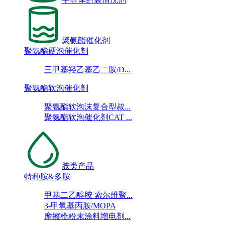
聚氨酯催化剂
聚氨酯硬泡催化剂
三甲基羟乙基乙二胺/D...
聚氨酯软泡催化剂
聚氨酯软泡沫复合型叔...
聚氨酯软泡催化剂CAT ...
胺类产品
特种胺&多胺
甲基二乙醇胺 索尔维聚...
3-甲氧基丙胺/MOPA
摩擦枪粉末涂料增电剂...