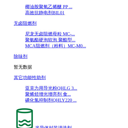
椰油胺聚氧乙烯醚 PP ...
高效抗静电剂BIL01
无卤阻燃剂
尼龙无卤阻燃母粒 MC-...
聚氨酯硬泡软泡 聚酯型...
MCA阻燃剂（粉料）MC-M0...
除味剂
暂无数据
其它功能性助剂
亚克力用导光粉QHLG 3...
聚烯烃增光增亮剂 食...
磷化氢抑制剂QHLY220 ...
半导体封装清洗剂