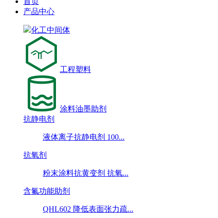
首页
产品中心
化工中间体
工程塑料
涂料油墨助剂
抗静电剂
液体离子抗静电剂 100...
抗氧剂
粉末涂料抗黄变剂 抗氧...
含氟功能助剂
QHL602 降低表面张力疏...