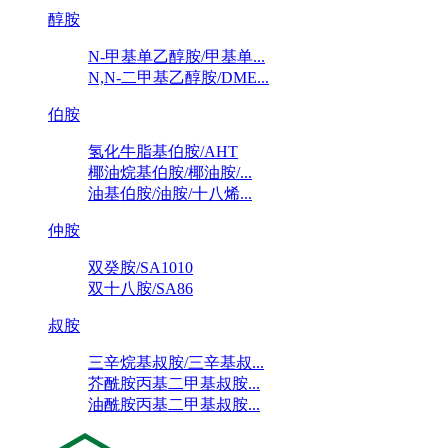
醇胺
N-甲基单乙醇胺/甲基单...
N,N-二甲基乙醇胺/DME...
伯胺
氢化牛脂基伯胺/AHT
椰油烷基伯胺/椰油胺/...
油基伯胺/油胺/十八烯...
仲胺
双癸胺/SA1010
双十八胺/SA86
叔胺
三辛烷基叔胺/三辛基叔...
芥酰胺丙基二甲基叔胺...
油酰胺丙基二甲基叔胺...