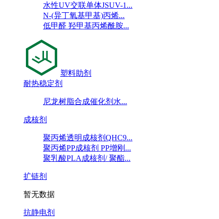
水性UV交联单体JSUV-1...
N-(异丁氧基甲基)丙烯...
低甲醛 羟甲基丙烯酰胺...
塑料助剂
耐热稳定剂
尼龙树脂合成催化剂水...
成核剂
聚丙烯透明成核剂QHC9...
聚丙烯PP成核剂 PP增刚...
聚乳酸PLA成核剂/ 聚酯...
扩链剂
暂无数据
抗静电剂