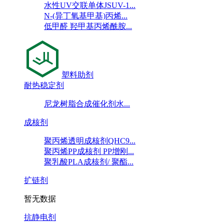
水性UV交联单体JSUV-1...
N-(异丁氧基甲基)丙烯...
低甲醛 羟甲基丙烯酰胺...
塑料助剂
耐热稳定剂
尼龙树脂合成催化剂水...
成核剂
聚丙烯透明成核剂QHC9...
聚丙烯PP成核剂 PP增刚...
聚乳酸PLA成核剂/ 聚酯...
扩链剂
暂无数据
抗静电剂