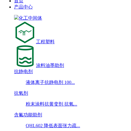
首页
产品中心
化工中间体
工程塑料
涂料油墨助剂
抗静电剂
液体离子抗静电剂 100...
抗氧剂
粉末涂料抗黄变剂 抗氧...
含氟功能助剂
QHL602 降低表面张力疏...