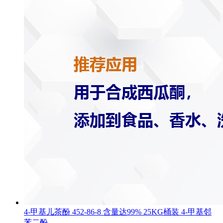
4-甲基儿茶酚 452-86-8 含量达99% 25KG桶装 4-甲基邻
苯二酚