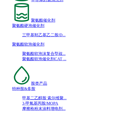
聚氨酯催化剂
聚氨酯硬泡催化剂
三甲基羟乙基乙二胺/D...
聚氨酯软泡催化剂
聚氨酯软泡沫复合型叔...
聚氨酯软泡催化剂CAT ...
胺类产品
特种胺&多胺
甲基二乙醇胺 索尔维聚...
3-甲氧基丙胺/MOPA
摩擦枪粉末涂料增电剂...