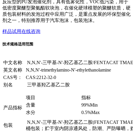
反应型的PU发泡催化剂，具有低雾化性，VOC低污染，用于
低密度聚醚型聚氨酯软块泡，在催化硬球模塑的聚醚软质，硬
质包装材料的发泡过程中应用广泛，是重点发展的环保型催化
剂之一，特别推荐用于汽车泡沫，包装泡沫。
样品试用
在线咨询
技术规格
适用范围
中文名称
N,N,N'-三甲基-N'-羟乙基乙二胺/FENTACAT TMAEE
英文名称
N,N,N'-trimethylamino-N'-ethylethanolamine
CAS号：
CAS:2212-32-0
别名
三甲基羟乙基乙二胺
项目
指标
含量
99%Min
产品指标
水分
0.5%Max
N,N,N'-三甲基-N'-羟乙基乙二胺(FENTACAT TMAEE
包装
桶包装；贮于室内阴凉通风处，防潮、严防曝晒，