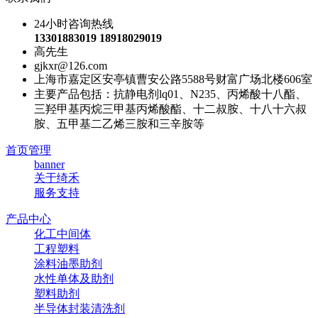
24小时咨询热线
13301883019 18918029019
高先生
gjkxr@126.com
上海市嘉定区安亭镇曹安公路5588号财富广场北楼606室
主要产品包括：抗静电剂lq01、N235、丙烯酸十八酯、
三羟甲基丙烷三甲基丙烯酸酯、十二叔胺、十八十六叔
胺、五甲基二乙烯三胺和三辛胺等
首页管理
banner
关于绮禾
服务支持
产品中心
化工中间体
工程塑料
涂料油墨助剂
水性单体及助剂
塑料助剂
半导体封装清洗剂