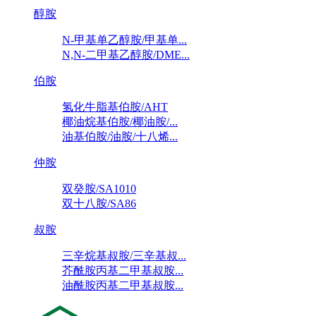
醇胺
N-甲基单乙醇胺/甲基单...
N,N-二甲基乙醇胺/DME...
伯胺
氢化牛脂基伯胺/AHT
椰油烷基伯胺/椰油胺/...
油基伯胺/油胺/十八烯...
仲胺
双癸胺/SA1010
双十八胺/SA86
叔胺
三辛烷基叔胺/三辛基叔...
芥酰胺丙基二甲基叔胺...
油酰胺丙基二甲基叔胺...