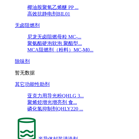
椰油胺聚氧乙烯醚 PP ...
高效抗静电剂BIL01
无卤阻燃剂
尼龙无卤阻燃母粒 MC-...
聚氨酯硬泡软泡 聚酯型...
MCA阻燃剂（粉料）MC-M0...
除味剂
暂无数据
其它功能性助剂
亚克力用导光粉QHLG 3...
聚烯烃增光增亮剂 食...
磷化氢抑制剂QHLY220 ...
半导体封装清洗剂