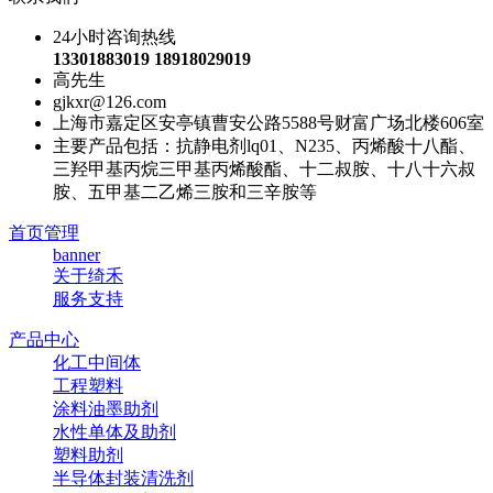
24小时咨询热线
13301883019 18918029019
高先生
gjkxr@126.com
上海市嘉定区安亭镇曹安公路5588号财富广场北楼606室
主要产品包括：抗静电剂lq01、N235、丙烯酸十八酯、
三羟甲基丙烷三甲基丙烯酸酯、十二叔胺、十八十六叔
胺、五甲基二乙烯三胺和三辛胺等
首页管理
banner
关于绮禾
服务支持
产品中心
化工中间体
工程塑料
涂料油墨助剂
水性单体及助剂
塑料助剂
半导体封装清洗剂