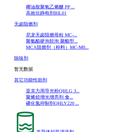
椰油胺聚氧乙烯醚 PP ...
高效抗静电剂BIL01
无卤阻燃剂
尼龙无卤阻燃母粒 MC-...
聚氨酯硬泡软泡 聚酯型...
MCA阻燃剂（粉料）MC-M0...
除味剂
暂无数据
其它功能性助剂
亚克力用导光粉QHLG 3...
聚烯烃增光增亮剂 食...
磷化氢抑制剂QHLY220 ...
半导体封装清洗剂