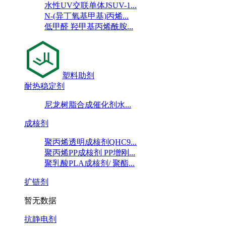
水性UV交联单体JSUV-1...
N-(异丁氧基甲基)丙烯...
低甲醛 羟甲基丙烯酰胺...
塑料助剂
耐热稳定剂
尼龙树脂合成催化剂水...
成核剂
聚丙烯透明成核剂QHC9...
聚丙烯PP成核剂 PP增刚...
聚乳酸PLA成核剂/ 聚酯...
扩链剂
暂无数据
抗静电剂