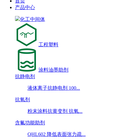
首页
产品中心
化工中间体
工程塑料
涂料油墨助剂
抗静电剂
液体离子抗静电剂 100...
抗氧剂
粉末涂料抗黄变剂 抗氧...
含氟功能助剂
QHL602 降低表面张力疏...