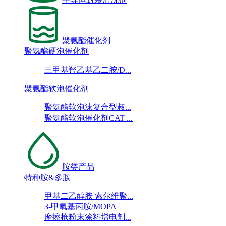
聚氨酯催化剂
聚氨酯硬泡催化剂
三甲基羟乙基乙二胺/D...
聚氨酯软泡催化剂
聚氨酯软泡沫复合型叔...
聚氨酯软泡催化剂CAT ...
胺类产品
特种胺&多胺
甲基二乙醇胺 索尔维聚...
3-甲氧基丙胺/MOPA
摩擦枪粉末涂料增电剂...