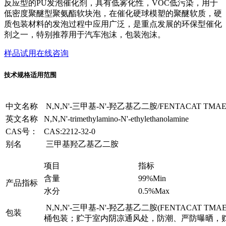
反应型的PU发泡催化剂，具有低雾化性，VOC低污染，用于
低密度聚醚型聚氨酯软块泡，在催化硬球模塑的聚醚软质，硬
质包装材料的发泡过程中应用广泛，是重点发展的环保型催化
剂之一，特别推荐用于汽车泡沫，包装泡沫。
样品试用
在线咨询
技术规格
适用范围
中文名称
N,N,N'-三甲基-N'-羟乙基乙二胺/FENTACAT TMAEE
英文名称
N,N,N'-trimethylamino-N'-ethylethanolamine
CAS号：
CAS:2212-32-0
别名
三甲基羟乙基乙二胺
项目
指标
含量
99%Min
产品指标
水分
0.5%Max
N,N,N'-三甲基-N'-羟乙基乙二胺(FENTACAT TMAEE
包装
桶包装；贮于室内阴凉通风处，防潮、严防曝晒，