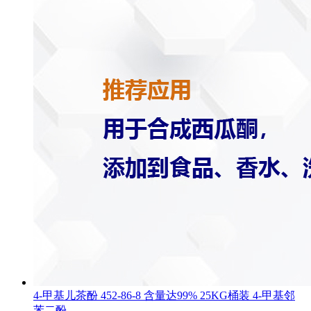
4-甲基儿茶酚 452-86-8 含量达99% 25KG桶装 4-甲基邻
苯二酚