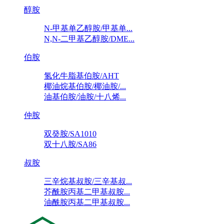
醇胺
N-甲基单乙醇胺/甲基单...
N,N-二甲基乙醇胺/DME...
伯胺
氢化牛脂基伯胺/AHT
椰油烷基伯胺/椰油胺/...
油基伯胺/油胺/十八烯...
仲胺
双癸胺/SA1010
双十八胺/SA86
叔胺
三辛烷基叔胺/三辛基叔...
芥酰胺丙基二甲基叔胺...
油酰胺丙基二甲基叔胺...