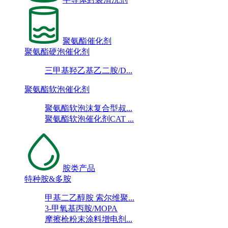
聚氨酯催化剂
聚氨酯硬泡催化剂
三甲基羟乙基乙二胺/D...
聚氨酯软泡催化剂
聚氨酯软泡沫复合型叔...
聚氨酯软泡催化剂CAT ...
胺类产品
特种胺&多胺
甲基二乙醇胺 索尔维聚...
3-甲氧基丙胺/MOPA
摩擦枪粉末涂料增电剂...