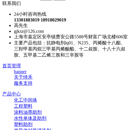
联系我们
24小时咨询热线
13301883019 18918029019
高先生
gjkxr@126.com
上海市嘉定区安亭镇曹安公路5588号财富广场北楼606室
主要产品包括：抗静电剂lq01、N235、丙烯酸十八酯、
三羟甲基丙烷三甲基丙烯酸酯、十二叔胺、十八十六叔
胺、五甲基二乙烯三胺和三辛胺等
首页管理
banner
关于绮禾
服务支持
产品中心
化工中间体
工程塑料
涂料油墨助剂
水性单体及助剂
塑料助剂