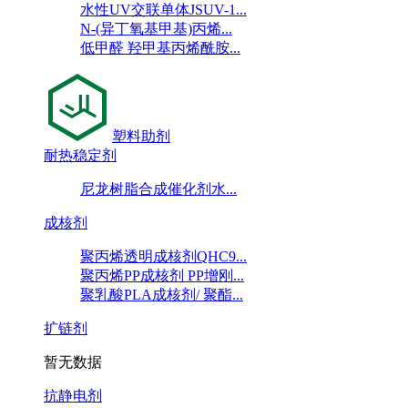
水性UV交联单体JSUV-1...
N-(异丁氧基甲基)丙烯...
低甲醛 羟甲基丙烯酰胺...
塑料助剂
耐热稳定剂
尼龙树脂合成催化剂水...
成核剂
聚丙烯透明成核剂QHC9...
聚丙烯PP成核剂 PP增刚...
聚乳酸PLA成核剂/ 聚酯...
扩链剂
暂无数据
抗静电剂