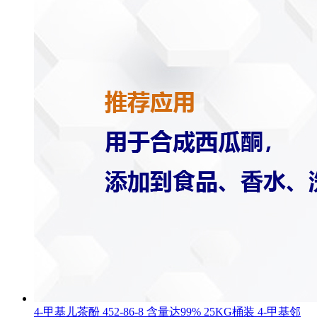
4-甲基儿茶酚 452-86-8 含量达99% 25KG桶装 4-甲基邻