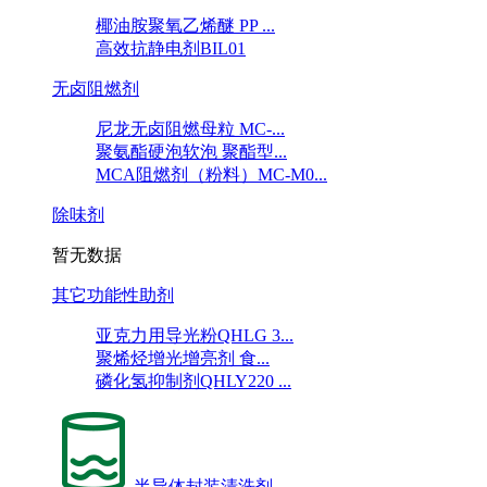
椰油胺聚氧乙烯醚 PP ...
高效抗静电剂BIL01
无卤阻燃剂
尼龙无卤阻燃母粒 MC-...
聚氨酯硬泡软泡 聚酯型...
MCA阻燃剂（粉料）MC-M0...
除味剂
暂无数据
其它功能性助剂
亚克力用导光粉QHLG 3...
聚烯烃增光增亮剂 食...
磷化氢抑制剂QHLY220 ...
半导体封装清洗剂