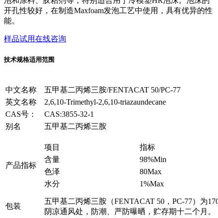
泡和涂料、胶粘剂等，特别适合用于冷模塑HR泡沫。泡沫的
开孔性较好，在制造Maxfoam发泡工艺中使用，具有优异的性
能。
样品试用
在线咨询
技术规格
适用范围
中文名称
五甲基二丙烯三胺/FENTACAT 50/PC-77
英文名称
2,6,10-Trimethyl-2,6,10-triazaundecane
CAS号：
CAS:3855-32-1
别名
五甲基二丙烯三胺
项目
指标
含量
98%Min
产品指标
色泽
80Max
水分
1%Max
五甲基二丙烯三胺（FENTACAT 50，PC-77）为
包装
阴凉通风处，防潮、严防曝晒，贮存期十二个月。