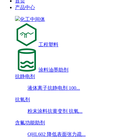
首页
产品中心
化工中间体
工程塑料
涂料油墨助剂
抗静电剂
液体离子抗静电剂 100...
抗氧剂
粉末涂料抗黄变剂 抗氧...
含氟功能助剂
QHL602 降低表面张力疏...