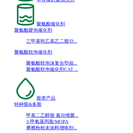
聚氨酯催化剂
聚氨酯硬泡催化剂
三甲基羟乙基乙二胺/D...
聚氨酯软泡催化剂
聚氨酯软泡沫复合型叔...
聚氨酯软泡催化剂CAT ...
胺类产品
特种胺&多胺
甲基二乙醇胺 索尔维聚...
3-甲氧基丙胺/MOPA
摩擦枪粉末涂料增电剂...