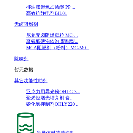
椰油胺聚氧乙烯醚 PP ...
高效抗静电剂BIL01
无卤阻燃剂
尼龙无卤阻燃母粒 MC-...
聚氨酯硬泡软泡 聚酯型...
MCA阻燃剂（粉料）MC-M0...
除味剂
暂无数据
其它功能性助剂
亚克力用导光粉QHLG 3...
聚烯烃增光增亮剂 食...
磷化氢抑制剂QHLY220 ...
半导体封装清洗剂