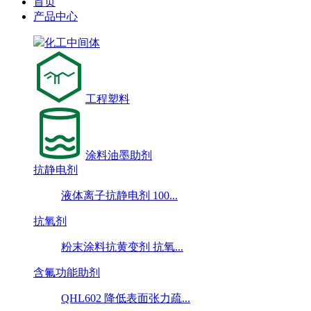
首页
产品中心
化工中间体
工程塑料
涂料油墨助剂
抗静电剂
液体离子抗静电剂 100...
抗氧剂
粉末涂料抗黄变剂 抗氧...
含氟功能助剂
QHL602 降低表面张力疏...