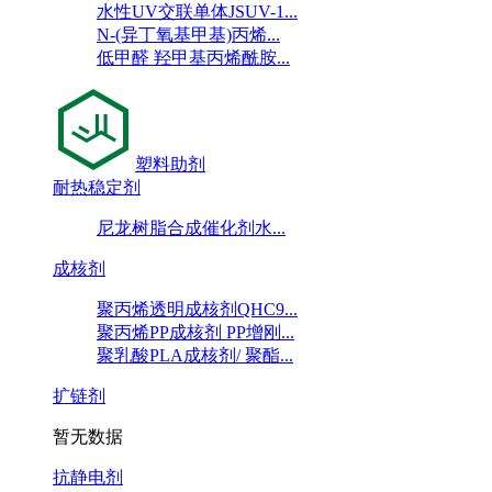
水性UV交联单体JSUV-1...
N-(异丁氧基甲基)丙烯...
低甲醛 羟甲基丙烯酰胺...
塑料助剂
耐热稳定剂
尼龙树脂合成催化剂水...
成核剂
聚丙烯透明成核剂QHC9...
聚丙烯PP成核剂 PP增刚...
聚乳酸PLA成核剂/ 聚酯...
扩链剂
暂无数据
抗静电剂